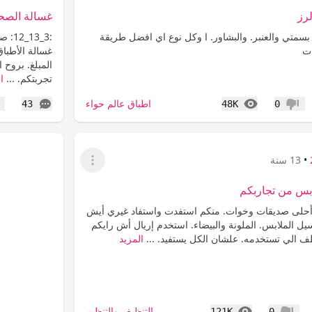
لرز
غسالة الصح
بسمتي والعنبر. والبشاور. ا وكل نوع اي افضل طريقة
:3_3
ات
غسالة الأطباق
المبلغ. بروح
تجربتكم. ...
ا
المشاهدات
التعليقات
اطباق عالم حواء
43
48K
0
عدم إعجاب
إع
•
13 سنة
عرض القائمة
بس من تجاربكم
أحلى صديقات وخوات. منكم استفدت واستفاد غيري أيش
ل الملابس. الملونة والبيضاء. استخدم إريال أش رايكم
 الي تستخدمه. علشان الكل يستفيد. ...
المزيد
المشاهدات
التنظيف والتنظيم
121K
0