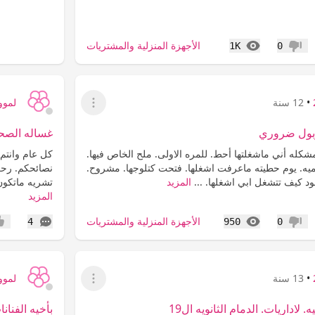
المشاهدات
الأجهزة المنزلية والمشتريات
1K
0
عدم إعجاب
•
12 سنة
لمووي9
عرض القائمة
ربول ضروري
غساله الصح
شكله أني ماشغلتها أحط. للمره الاولى. ملح الخاص فيها.
كل عام وانتم
ميه. يوم حطيته ماعرفت اشغلها. فتحت كتلوجها. مشروح.
نصائحكم. رح
ود كيف تتشغل ابي اشغلها. ...
المزيد
تشريه ماتكون
المزيد
المشاهدات
التعليقات
الأجهزة المنزلية والمشتريات
4
950
0
عدم إعجاب
إعج
•
13 سنة
لمووي9
عرض القائمة
 لاداريات. الدمام الثانويه ال19
بأخيه الفنانا