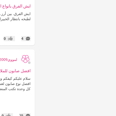
ايش الفرق بانواع ا
ايش الفرق. بين أرز. 
لطبخه بانتظار الخبير
التعليقات
0
4
إعجاب
لمووي2009
افضل صابون للملا
سلام عليكم كيفكم و
افضل نوع صابون لغسي
كل وحدة تكتب المنظف
التعليقات
0
25