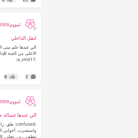
إعجاب
لمووي2009
لنقل الداخلي
الي عندها علم متى ال
:a_smil17:
التعليقات
0
3
إعجاب
لمووي2009
الي عندها غسالة 
:confused:
واستشرت. أخواتي الح
تنظف. زين. تخلي. ال