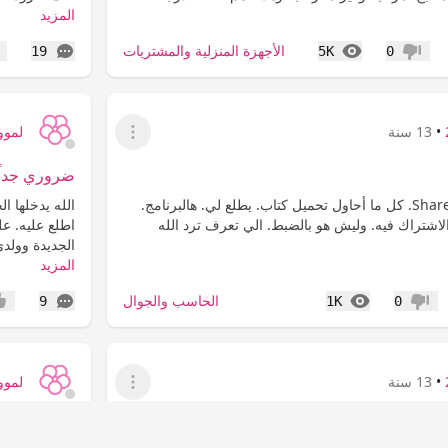
المزيد
المشاهدات
التعليقات
الأجهزة المنزلية والمشتريات
19
5K
0
عدم إعجاب
إع
•
13 سنة
لمووي9
عرض القائمة
ضروري جداً. 
ايش. هالبرنامج. Shared 4. كل ما أحاول تحميل كتاب. يطلع لي. هالبرنامج.
الله يدخلها ا
لاشتراك فيه. وليش هو بالضبط. الي تعرف ترد الله
اطلع عليه. عل
الجديدة وولدي
المزيد
المشاهدات
التعليقات
الحاسب والجوال
9
1K
0
عدم إعجاب
إعج
•
13 سنة
لمووي9
عرض القائمة
 الجامعه العربية المفتوحة
مجفف سامسون