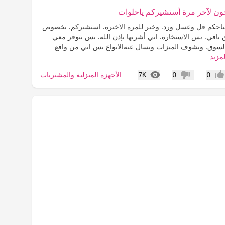
ون لآخر مرة أستشيركم ياحلوات
1_12: صباحكم فل وعسل ورد. وخير للمرة الاخيرة. استشيركم. بخصوص
 باقي. بس الاستخارة. ابي أشربها بإذن الله. بس يتوفر معي
 السوق. ويشوف الميزات وبسال عنةالانواع بس ابي من واقع
لمزيد
المشاهدات
الأجهزة المنزلية والمشتريات
7K
0
0
جاب
عدم إعجاب