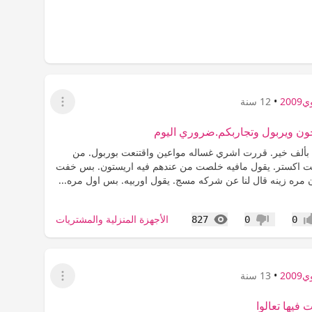
200
•
12 سنة
عرض القائمة
ون ويربول وتجاربكم.ضروري اليوم
 بألف خير. قررت اشري غساله مواعين واقتنعت بوربول. من
ت اكستر. يقول مافيه خلصت من عندهم فيه اريستون. بس خفت
 مره زينه قال لنا عن شركه مسج. يقول اوربيه. بس اول مره...
المشاهدات
الأجهزة المنزلية والمشتريات
827
0
0
اب
عدم إعجاب
200
•
13 سنة
عرض القائمة
ت فيها تعالوا