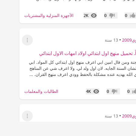
المشاهدات
الأجهزة المنزلية والمشتريات
2K
0
0
جاب
عدم إعجاب
200
•
13 سنة
عرض القائمة
تحميل منهج اول ابتدائي اولاد امهات الاول ابتدائي
لجنة ومن قال امين ابي اعرف منهج اول ابتدائي كل المواد. ابي
شان السنة الجايه. لان اول ولد لي. ولا اعرف شي عن المناهج
 الله يهديه عنده مشكلة بالحفظ وودي اعرف منهج القران. ...
المشاهدات
الطالبات والمعلمات
4K
0
0
اب
عدم إعجاب
200
•
13 سنة
عرض القائمة
ج ..الله يسكنها الجنة ومن تحب