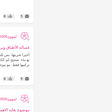
التعليقات
0
5
إعجاب
لمووي2009
غساله الأطباق وي
أخيرا شريتها. بس للم
نع ماء. صحيح كم الك
تركيبها فقط. مو موج
التعليقات
0
9
إعجاب
لمووي2009
موضوع بغايه الاهميه.