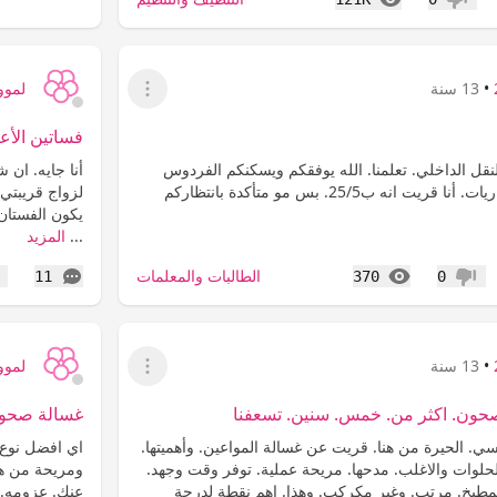
عدم إعجاب
•
13 سنة
لمووي9
عرض القائمة
فساتين الأع
نقل الداخلي. تعلمنا. الله يوفقكم ويسكنكم الفردوس
أنا جايه. ان 
الاعلى من الجنة للإداريات. أنا قريت انه ب25/5. بس مو متأكدة بانتظاركم
لزواج قريبتي
يكون الفستان 
...
المزيد
المشاهدات
التعليقات
الطالبات والمعلمات
11
370
0
عدم إعجاب
إع
•
13 سنة
لمووي9
عرض القائمة
صحون. اكثر من. خمس. سنين. تسعفنا
غسالة صحوون
 طق. راسي. الحيرة من هنا. قريت عن غسالة المواعين. وأهميتها.
اي افضل نوع 
لوات والاغلب. مدحها. مريحة عملية. توفر وقت وجهد.
ومريحة من هم
مطبخ. مرتب. وغير مكركب. وهذا. اهم نقطة لدرجة
عنك. عزومه. و