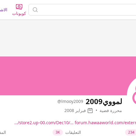
الاش
كوبونات
لمووي2009
@lmooy2009
محررة فضية
•
فبراير 2008
store2.up-00.com/Dec10/…
forum.hawaaworld.com/external
التعليقات
الم
3K
234