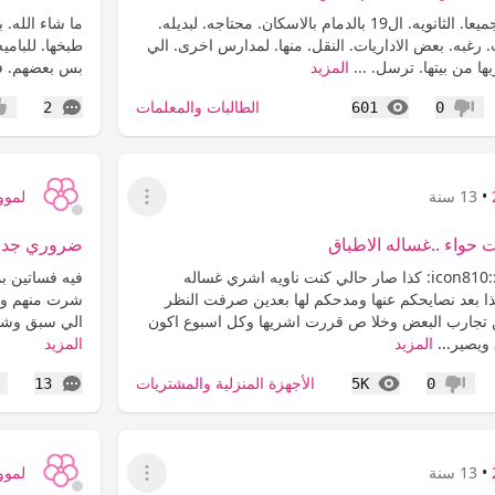
اسعد الله مساءكم. جميعا. الثانويه. ال19 بالدمام بالاسكان. محتاجه. لبديله.
ما شاء الله. ب
. رغبه. بعض الاداريات. النقل. منها. لمدارس اخرى. الي
طبخها. للباميه
بها من بيتها. ترسل. ...
المزيد
بس بعضهم. فن
المشاهدات
التعليقات
الطالبات والمعلمات
2
601
0
عدم إعجاب
إعج
•
13 سنة
لمووي9
عرض القائمة
ت حواء ..غساله الاطباق
ضروري جدا ا
:icon810::icon810::icon810: كذا صار حالي كنت ناويه اشري غساله
فيه فساتين ب
نظمه وهذا بعد نصايحكم عنها ومدحكم لها بعدين صرفت النظر
شرت منهم وم
ن تجارب البعض وخلا ص قررت اشريها وكل اسبوع اكون
الي سبق وشرت
يصير...
المزيد
المزيد
المشاهدات
التعليقات
الأجهزة المنزلية والمشتريات
13
5K
0
عدم إعجاب
إع
•
13 سنة
لمووي9
عرض القائمة