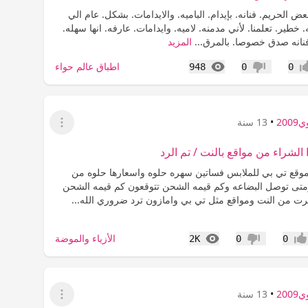
عض الحريم. فنانه. بإيدام. الباميه. والايدامات. بشكل. عام الي
. خطير. تعلمنا. لأني مدمنه. لاميه. وايدامات. عارفه. انها سهله.
انه صدق خصوصا. بالمرق...
المزيد
المشاهدات
اطباق عالم حواء
948
0
0
اب
عدم إعجاب
200
•
13 سنة
عرض القائمة
لشراء من مواقع بالنت / تم الرد
موقع تي بي للملابس فساتين سهره حلوه واسعارها حلوه من
تى توصل البضاعه وكم قيمه الشحن تتوقعون كم قيمه الشحن
 من النت ومواقع مثل تي بي وامازون ترد ضروري الله...
المشاهدات
الأزياء والموضة
2K
0
0
جاب
عدم إعجاب
200
•
13 سنة
عرض القائمة