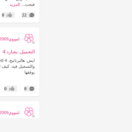
فتحت...
المزيد
التعليقات
0
22
إعجاب
لمووي2009
التحميل. بشارد 4
والتسجيل فيه. كيف ا
يوفقها
التعليقات
0
8
إعجاب
لمووي2009
محتاجة الرد ضروري