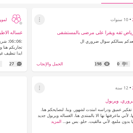
•
10 سنوات
لمووي9
عرض القائمة
ياض ثقه ويقرا على مرضى بالمستشفى
غساله الاطب
عدكم بسالكم سوال ضروري ال
:06::6
ابدا تنظيف غ
المشاهدات
التعليقات
الحمل والإنجاب
27
198
0
عدم إعجاب
إع
•
12 سنة
عرض القائمة
روري. ويربول
فكير عميق ودراسه امتدت لشهور. وبنا. لنصايحكم هنا.
لأني ماعرفتها نها الا بالمنتدى هنا. الغساله ويربول جديد
 بدون ملمع. لأني مالقيت. حلو. بس مو...
المزيد