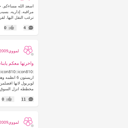
مراقبه. إداريه. بسبب
ترغب النقل اليها. لقر
التعليقات
0
4
إعجاب
لمووي2009
واخرتها معكم يابنا
اريستون 6 ا
لويربول لانها افضلم
مخططه انزل السوق و
التعليقات
0
11
إعجاب
لمووي2009