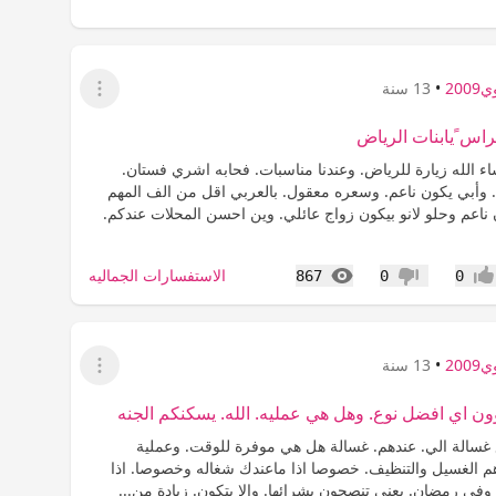
200
•
13 سنة
عرض القائمة
راس ًيابنات الرياض
شاء الله زيارة للرياض. وعندنا مناسبات. فحابه اشري فستان.
. وأبي يكون ناعم. وسعره معقول. بالعربي اقل من الف المهم
ناعم وحلو لانو بيكون زواج عائلي. وين احسن المحلات عندكم.
المشاهدات
الاستفسارات الجماليه
867
0
0
جاب
عدم إعجاب
200
•
13 سنة
عرض القائمة
 اي افضل نوع. وهل هي عمليه. الله. يسكنكم الجنه
غسالة الي. عندهم. غسالة هل هي موفرة للوقت. وعملية
 الغسيل والتنظيف. خصوصا اذا ماعندك شغاله وخصوصا. اذا
في رمضان. يعني تنصحون بشرائها. والا بتكون. زيادة من...