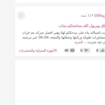
200
•
12 سنة
عرض القائمة
اق ويربول الله يسامحكم بننات
0: شريت اغسااله بناء على مدحككم لهاا وهي افضل شركه بعد قرات
تجاربكم هنا ومشاورات طويله وركبتها وشغلتها والنتيجه :06::06: غير مرضيه
ير جيد شريت ...
المزيد
المشاهدات
الأجهزة المنزلية والمشتريات
4K
0
0
جاب
عدم إعجاب