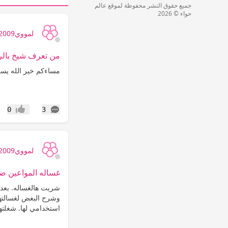
جميع حقوق النشر محفوظة لموقع عالم
حواء © 2026
لمووي2009
من تعرف شيخ بالر
مساءكم خير الله يس
التعليقات
0
3
إعجاب
لمووي2009
غساله المواعين ض
شريت هالغساله. بعد ت
وشرح البعض لغسالتها. 
استخدامي لها. شغلتها