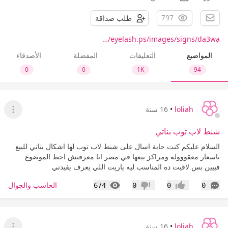
797
طلب صداقة
eyelash.ps/images/signs/da3wa/…
المواضيع
التعليقات
المفضلة
الأصدقاء
0
0
1K
94
loliah
•
16 سنة
عرض ا
شنط لاب توب بناتي
السلام عليكم كنت حابة اسال على شنط لاب توب لها اشكال بناتي للبيع
باسعار معقوووله ومراكز بيعها في مصر انا معرفتش احط الموضوع
فييين بس لاقيت ده المناسب ليه ياريت اللي يعرف يفيدني
التعليقات
المشاهدات
الحاسب والجوال
674
0
0
0
إعجاب
عدم إعجاب
loliah
•
16 سنة