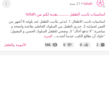
loliah
•
21 سنة
عرض ا
اساسيات تاديب الطفل ............هدية لكم من loliah
اساسيات تاديب الاطفال 1. ابدئي بتأديب الطفل عند بلوغه 6 أشهر من
العمر لحمايته 2. حذري الطفل من السلوك الخاطئ بقاعدة واضحة و
مباشرة: "لا تدفع أخاك" 3. وضحي للطفل السلوك الحسن و المقبول:
"عليك أن تطالع الكتب عندما أتحدث...
المزيد
التعليقات
المشاهدات
الأمومة والطفل
586
0
0
2
إعجاب
عدم إعجاب