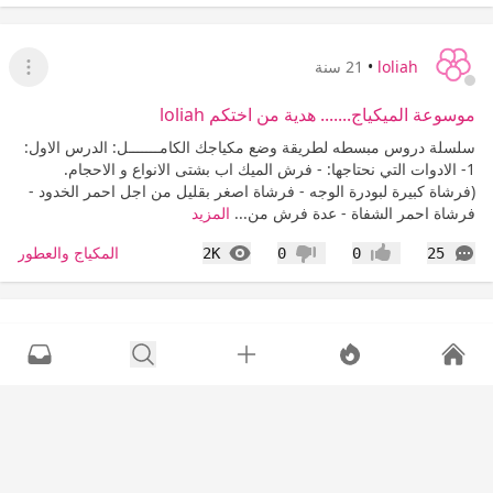
loliah
•
21 سنة
عرض ا
موسوعة الميكياج....... هدية من اختكم loliah
سلسلة دروس مبسطه لطريقة وضع مكياجك الكامـــــــل: الدرس الاول:
1- الادوات التي نحتاجها: - فرش الميك اب بشتى الانواع و الاحجام.
(فرشاة كبيرة لبودرة الوجه - فرشاة اصغر بقليل من اجل احمر الخدود -
فرشاة احمر الشفاة - عدة فرش من...
المزيد
التعليقات
المشاهدات
المكياج والعطور
2K
0
0
25
إعجاب
عدم إعجاب
loliah
•
21 سنة
عرض القا
نصائح للشعرك وتسريحتك
بسم الله انصح المراللحصول على تسريحات ناجحه لا بد لي ان اشاركها
اسرارها الخاصه واللتي اكتسبتها من خبرتي الشخصيه 1- احمي شعرك
من العوامل الخارجيه المؤذيه له باستخدام نوع من الكونديشنر اللذي لا
يحتاج الى الشطف وتركزه عند اطراف الشعر...
المزيد