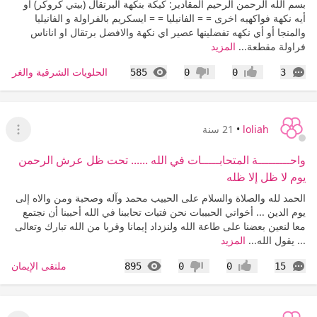
بسم الله الرحمن الرحيم المقادير: كيكة بنكهة البرتقال (بيتي كروكر) أو
أيه نكهة فواكهيه اخرى = = الفانيليا = = ايسكريم بالفراولة و الفانيليا
والمنجا أو أي نكهه تفضلينها عصير اي نكهة والافضل برتقال او اناناس
فراولة مقطعة...
المزيد
التعليقات
المشاهدات
الحلويات الشرقية والغربية
585
0
0
3
إعجاب
عدم إعجاب
loliah
•
21 سنة
عرض ا
واحـــــــــة المتحابـــــات في الله ...... تحت ظل عرش الرحمن
يوم لا ظل إلا ظله
الحمد لله والصلاة والسلام على الحبيب محمد وآله وصحبة ومن والاه إلى
يوم الدين ... أخواتي الحبيبات نحن فتيات تحاببنا في الله أحببنا أن نجتمع
معا لنعين بعضنا على طاعة الله ولنزداد إيمانا وقربا من الله تبارك وتعالى
... يقول الله...
المزيد
التعليقات
المشاهدات
ملتقى الإيمان
895
0
0
15
إعجاب
عدم إعجاب