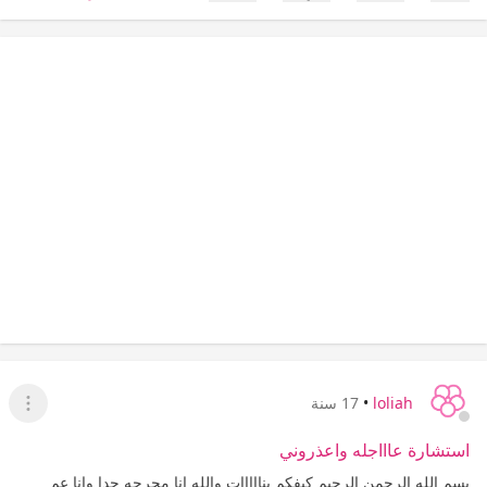
إعجاب
عدم إعجاب
loliah
•
17 سنة
عرض ا
استشارة عاااجله واعذروني
بسم الله الرحمن الرحيم كيفكم بنااااات والله انا محرجه جدا وانا عم