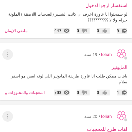
استفسار ارجوا لدخول
لو سمحتوا انا عاوزة اعرف ان كانت الينسيز (العدسات اللاصقة ) الملونة
حرام ولا لا ؟؟؟؟؟؟؟؟؟؟
التعليقات
المشاهدات
ملتقى الإيمان
447
0
0
5
إعجاب
عدم إعجاب
loliah
•
19 سنة
عرض ا
المايونيز
يابنات ممكن طلب انا عاوزة طريقة المايونيز اللي لونه ابيض مو اصفر
سلام
التعليقات
المشاهدات
المعجنات والمخبوزات والس
703
0
0
1
إعجاب
عدم إعجاب
loliah
•
20 سنة
عرض ا
لفات طرح للمحجبات