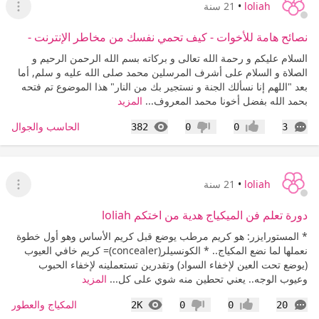
loliah
•
21 سنة
عرض ا
نصائح هامة للأخوات - كيف تحمي نفسك من مخاطر الإنترنت -
السلام عليكم و رحمة الله تعالی و بركاته بسم الله الرحمن الرحيم و
الصلاة و السلام علی أشرف المرسلين محمد صلی الله عليه و سلم, أما
بعد "اللهم إنا نسألك الجنة و نستجير بك من النار" هذا الموضوع تم فتحه
بحمد الله بفضل أخونا محمد المعروف...
المزيد
التعليقات
المشاهدات
الحاسب والجوال
382
0
0
3
إعجاب
عدم إعجاب
loliah
•
21 سنة
عرض ا
دورة تعلم فن الميكياج هدية من اختكم loliah
* المستورايزر: هو كريم مرطب يوضع قبل كريم الأساس وهو أول خطوة
نعملها لما نضع المكياج.. * الكونسيلر(concealer)= كريم خافي العيوب
(يوضع تحت العين لإخفاء السواد) وتقدرين تستعملينه لإخفاء الحبوب
وعيوب الوجه.. يعني تحطين منه شوي على كل...
المزيد
التعليقات
المشاهدات
المكياج والعطور
2K
0
0
20
إعجاب
عدم إعجاب