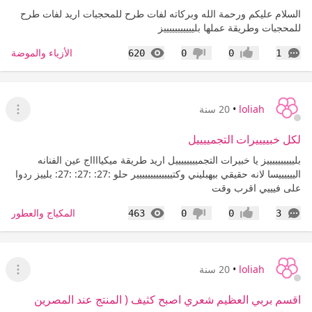
السلام عليكم ورحمة الله وبركاته لفات طرح للمحجبات اريد لفات طرح
للمحجبات وطريقة عملها بليييييييييييز
التعليقات
المشاهدات
الأزياء والموضة
620
0
0
1
إعجاب
عدم إعجاب
loliah
•
20 سنة
عرض ا
لكل خبييييرات التجمييييل
بلييييييييييز يا خبيرات التجمييييييييل اريد طريقة ميكيااااج عين الفنانه
الييييييسا لانه حقيقي بيهبليني وكتييييييييييييير حلو :27: :27: :27: بلييز ردوا
على فيييي اقرب وقت
التعليقات
المشاهدات
المكياج والعطور
463
0
0
3
إعجاب
عدم إعجاب
loliah
•
20 سنة
عرض ا
اقسم بربي العظيم شعري اصبح كثيف ( المنتج عند المصرين