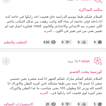
عرض ا
مكتب المذاكرة
السلام عليكم طبعا موسم الدراسة جاي فحبيت اخد رايكوا في حاجه كده
انا داخله اولى جامعة ان شاء الله وكنت زهقت من شكل المكتب بتاعي
اللي حضرت بيه الابتدائي والاعدادي والثانوي :mad: فعاوزة اعمل فيه اي
تغييير يعني من غير تغيير في اللون...
المزيد
التعليقات
المشاهدات
التنظيف والتنظيم
630
0
0
4
إعجاب
عدم إعجاب
loliah
•
16 سنة
عرض ا
كورسية ينحت الجسم
السلام عليكم كيفكم مبارك عليكم الشهر انا لسه صغيره يعين جسمي
صغير انا عندي 18 سنه بس طيعا مشكله ناس كتيره البطن والاوراك انا
الحمد لله وزني 62 وطولي 165 يعني متناسب ما عدا البطن والاوراك
مش كبيره اوي فحبيت اخد رايكوا في...
المزيد
التعليقات
المشاهدات
الاستفسارات الجماليه
2K
0
0
5