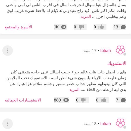
بسال هالسؤال هوا سؤال انحرجت اسال في اقرب الناس لي امي واختي
وقلت انكم اكتر ناس اكيد راح تفيدوني هالايام انا بلاحظ شيء غريب اوي
وعم بيخليني احزن...
المزيد
التعليقات
المشاهدات
الأسرة والمجتمع
1K
0
0
13
إعجاب
عدم إعجاب
loliah
•
17 سنة
عرض ا
الاستمويك
هاي يا اجمل بنات بنات عالم حواء حبيت اسالك على حاجه هتجنني كان
زمان عارضات الازياء يلبسون شيء اظن اسمه الاستمويك تحت الملابس
اللي كان بيعيطهم مظهر جذاب خصر متميز وجسم متلائم هوا عبارة عن
بدي ليه اربطة من الخلف...
المزيد
التعليقات
المشاهدات
الاستفسارات الجماليه
889
0
0
7
إعجاب
عدم إعجاب
loliah
•
18 سنة
عرض ا