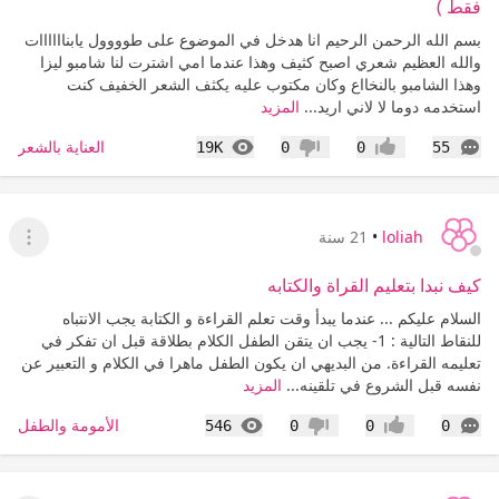
فقط )
بسم الله الرحمن الرحيم انا هدخل في الموضوع على طوووول يابناااااات
والله العظيم شعري اصبح كثيف وهذا عندما امي اشترت لنا شامبو ليزا
وهذا الشامبو بالنخااع وكان مكتوب عليه يكثف الشعر الخفيف كنت
استخدمه دوما لا لاني اريد...
المزيد
التعليقات
المشاهدات
العناية بالشعر
19K
0
0
55
إعجاب
عدم إعجاب
loliah
•
21 سنة
عرض ا
كيف نبدا بتعليم القراة والكتابه
السلام عليكم ... عندما يبدأ وقت تعلم القراءة و الكتابة يجب الانتباه
للنقاط التالية : 1- يجب ان يتقن الطفل الكلام بطلاقة قبل ان تفكر في
تعليمه القراءة. من البديهي ان يكون الطفل ماهرا في الكلام و التعبير عن
نفسه قبل الشروع في تلقينه...
المزيد
التعليقات
المشاهدات
الأمومة والطفل
546
0
0
0
إعجاب
عدم إعجاب