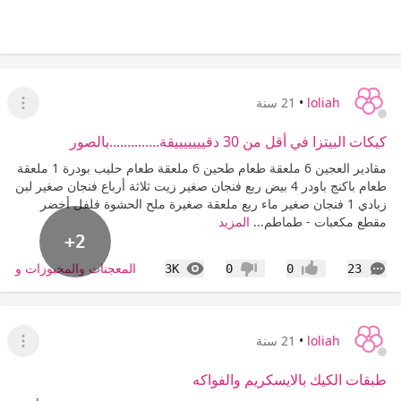
loliah
•
21 سنة
عرض ا
كيكات البيتزا في أقل من 30 دقيييييييقة..............بالصور
مقادير العجين 6 ملعقة طعام طحين 6 ملعقة طعام حليب بودرة 1 ملعقة
طعام باكنج باودر 4 بيض ربع فنجان صغير زيت ثلاثة أرباع فنجان صغير لبن
زبادي 1 فنجان صغير ماء ربع ملعقة صغيرة ملح الحشوة فلفل أخضر
مقطع مكعبات - طماطم...
المزيد
+2
التعليقات
المشاهدات
المعجنات والمخبوزات والس
3K
0
0
23
إعجاب
عدم إعجاب
loliah
•
21 سنة
عرض ا
طبقات الكيك بالايسكريم والفواكه