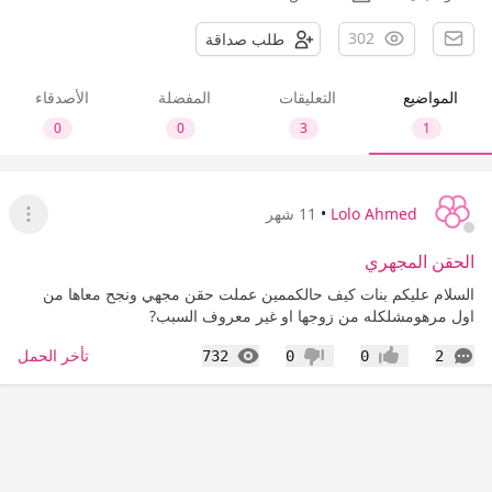
302
طلب صداقة
المواضيع
التعليقات
المفضلة
الأصدقاء
0
0
3
1
Lolo Ahmed
•
11 شهر
عرض ا
الحقن المجهري
السلام عليكم بنات كيف حالكممين عملت حقن مجهي ونجح معاها من
اول مرهومشلكله من زوجها او غير معروف السبب?
التعليقات
المشاهدات
تأخر الحمل
732
0
0
2
إعجاب
عدم إعجاب