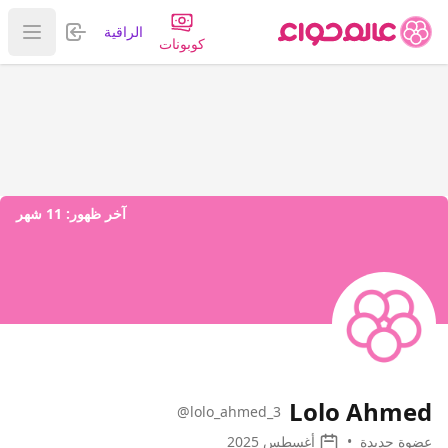
تسجيل الدخول
الراقية
عرض ا
كوبونات
آخر ظهور:
11 شهر
Lolo Ahmed
@lolo_ahmed_3
عضوة جديدة
•
أغسطس 2025