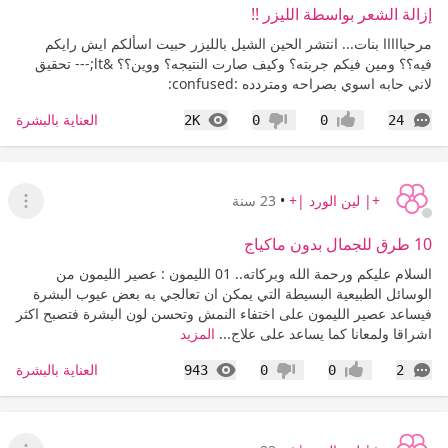
إزالة الشعر بواسطة الليزر !!
مرحبااااا بنات... انتشر الحين الشيل بالليزر حبيت اسألكم ايش رايكم
فيه؟؟ ومين فيكم جربته؟ وكيف صارت النتيجه؟ ووين؟؟ &lt;--- تحقيق
لاني حابه اسوي بصراحه ومتردده :confused:
التعليقات
المشاهدات
العناية بالبشرة
2K
0
0
24
إعجاب
عدم إعجاب
+| لين الورد |+
•
23 سنة
عرض ا
10 طرق للجمال بدون ماكياج
السلام عليكم ورحمة الله وبركاته.. 01 الليمون : عصير الليمون من
الوسائل الطبيعية البسيطة التي يمكن ان تعالجي به بعض عيوب البشرة
فيساعد عصير الليمون على اختفاء النمش وتحسن لون البشرة فتصبح اكثر
اشراقا ولمعانا كما يساعد على علاج...
المزيد
التعليقات
المشاهدات
العناية بالبشرة
943
0
0
2
إعجاب
عدم إعجاب