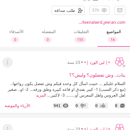
370
طلب صداقة
leenalwrd.jeeran.com/…
المواضيع
التعليقات
المفضلة
الأصدقاء
0
0
155
14
+| لين الورد |+
•
23 سنة
عرض ا
بنات.. وش تفضلون؟ وليش؟؟
السلام عليكم ... حبيت اسأل كل وحده فيكم وش تفضل يكون زواجها..
(مع ذكر السبب) 1- كبير بفندق او قاعه كبيره وطق وزفه... 2- او.. صغير
اهل العروس واهل المعرس أو........ 3- لاكبير...
المزيد
التعليقات
المشاهدات
الأزياء والموضة
941
0
0
8
إعجاب
عدم إعجاب
+| لين الورد |+
•
23 سنة