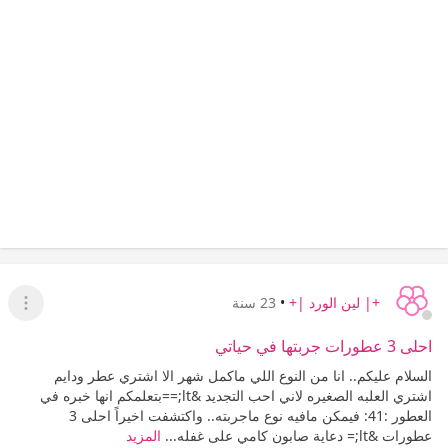
+| لين الورد |+
•
23 سنة
عرض ا
احلى 3 عطورات جربتها في حياتي
السلام عليكم.. انا من النوع اللي ماكمل شهر الا اشتري عطر ودايم
اشتري العلبه الصغيره لاني احب التجديد &lt;==بتعلمكم انها خبره في
العطور :41: فيمكن مافيه نوع ماجربته.. واكتشفت اخيراً احلى 3
عطورات &lt;= دعاية صابون كامي على غفله...
المزيد