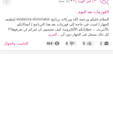
+| لين الورد |+
•
23 سنة
عرض ا
لافورمات بعد اليوم
السلام عليكم ورحمة الله وبركاته برنامج evidence eliminator لتنظيف
الجهاز ( لست في حاجة إلى فورمات بعد هذا البرنامج ) أتصالاتكم
بالأنترنت ،، خطاباتكم الألكترونية كيف تضمنون أن غيركم لن يعرفوها؟؟
كل ذلك يسجل فى الجهاز دون أن...
المزيد
التعليقات
المشاهدات
الحاسب والجوال
464
0
0
2
إعجاب
عدم إعجاب