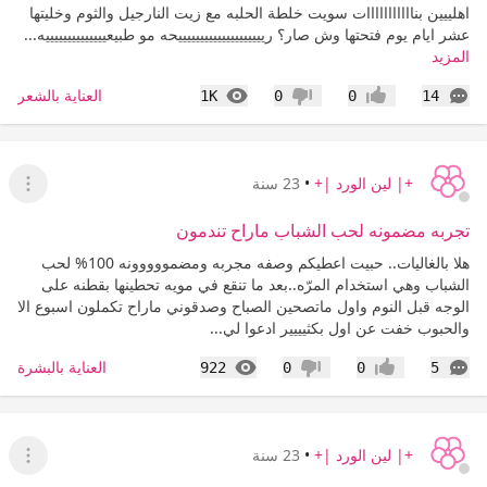
اهلييين بنااااااااااات سويت خلطة الحلبه مع زيت النارجيل والثوم وخليتها
عشر ايام يوم فتحتها وش صار؟ رييييييييييييييييييييحه مو طبيعييييييييييييييه...
المزيد
التعليقات
المشاهدات
العناية بالشعر
1K
0
0
14
إعجاب
عدم إعجاب
+| لين الورد |+
•
23 سنة
عرض ا
تجربه مضمونه لحب الشباب ماراح تندمون
هلا بالغاليات.. حبيت اعطيكم وصفه مجربه ومضمووووونه 100% لحب
الشباب وهي استخدام المرّه..بعد ما تنقع في مويه تحطينها بقطنه على
الوجه قبل النوم واول ماتصحين الصباح وصدقوني ماراح تكملون اسبوع الا
والحبوب خفت عن اول بكثيييير ادعوا لي...
التعليقات
المشاهدات
العناية بالبشرة
922
0
0
5
إعجاب
عدم إعجاب
+| لين الورد |+
•
23 سنة
عرض ا