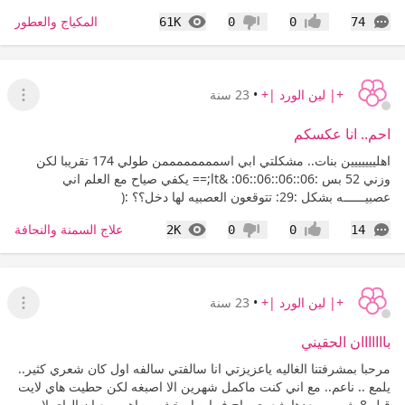
التعليقات
المشاهدات
المكياج والعطور
61K
0
0
74
إعجاب
عدم إعجاب
+| لين الورد |+
•
23 سنة
عرض ا
احم.. انا عكسكم
اهلييييييين بنات.. مشكلتي ابي اسممممممممن طولي 174 تقريبا لكن
وزني 52 بس :06::06::06::06: &lt;== يكفي صياح مع العلم اني
عصبيــــــه بشكل :29: تتوقعون العصبيه لها دخل؟؟ :(
التعليقات
المشاهدات
علاج السمنة والنحافة
2K
0
0
14
إعجاب
عدم إعجاب
+| لين الورد |+
•
23 سنة
عرض ا
بااااااان الحقيني
مرحبا بمشرفتنا الغاليه ياعزيزتي انا سالفتي سالفه اول كان شعري كثير..
يلمع .. ناعم.. مع اني كنت ماكمل شهرين الا اصبغه لكن حطيت هاي لايت
قبل 8 شهور وبعدها شعري راح فيها صار خشن وباهت مع ان الهاي لايت