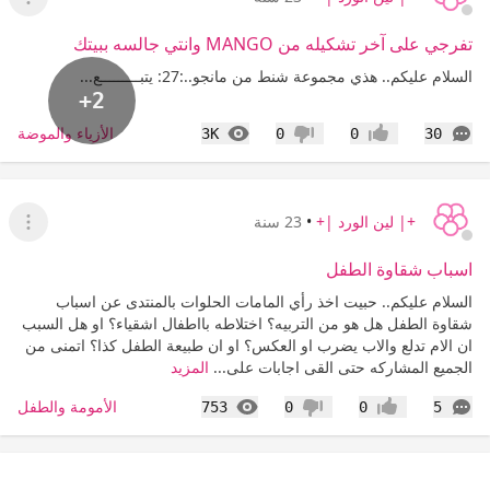
عرض ا
تفرجي على آخر تشكيله من MANGO وانتي جالسه ببيتك
السلام عليكم.. هذي مجموعة شنط من مانجو..:27: يتبـــــــــع...
+2
التعليقات
المشاهدات
الأزياء والموضة
3K
0
0
30
إعجاب
عدم إعجاب
+| لين الورد |+
•
23 سنة
عرض ا
اسباب شقاوة الطفل
السلام عليكم.. حبيت اخذ رأي المامات الحلوات بالمنتدى عن اسباب
شقاوة الطفل هل هو من التربيه؟ اختلاطه بااطفال اشقياء؟ او هل السبب
ان الام تدلع والاب يضرب او العكس؟ او ان طبيعة الطفل كذا؟ اتمنى من
الجميع المشاركه حتى القى اجابات على...
المزيد
التعليقات
المشاهدات
الأمومة والطفل
753
0
0
5
إعجاب
عدم إعجاب