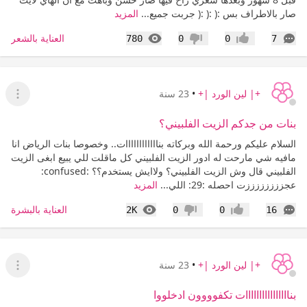
صار بالاطراف بس :( :( :( جربت جميع...
المزيد
التعليقات
المشاهدات
العناية بالشعر
780
0
0
7
إعجاب
عدم إعجاب
+| لين الورد |+
•
23 سنة
عرض ا
بنات من جدكم الزيت الفلبيني؟
السلام عليكم ورحمة الله وبركاته بناااااااااااات.. وخصوصا بنات الرياض انا
مافيه شي مارحت له ادور الزيت الفلبيني كل ماقلت للي يبيع ابغى الزيت
الفلبيني قال وش الزيت الفلبيني؟ ولاايش يستخدم؟؟ :confused:
عجززززززززت احصله :29: اللي...
المزيد
التعليقات
المشاهدات
العناية بالبشرة
2K
0
0
16
إعجاب
عدم إعجاب
+| لين الورد |+
•
23 سنة
عرض ا
بناااااااااااااااات تكفوووون ادخلووا