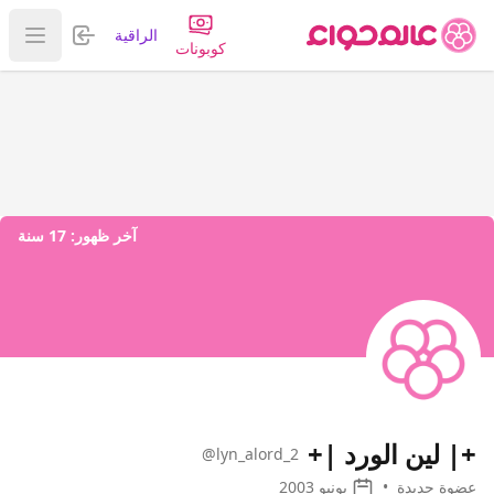
تسجيل الدخول
الراقية
عرض ا
كوبونات
آخر ظهور:
17 سنة
+| لين الورد |+
@lyn_alord_2
عضوة جديدة
•
يونيو 2003