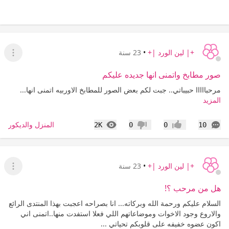
+| لين الورد |+
•
23 سنة
عرض ا
صور مطابخ واتمنى انها جديده عليكم
مرحبااااا حبيباتي.. جبت لكم بعض الصور للمطابخ الاوربيه اتمنى انها...
المزيد
التعليقات
المشاهدات
المنزل والديكور
2K
0
0
10
إعجاب
عدم إعجاب
+| لين الورد |+
•
23 سنة
عرض ا
هل من مرحب ؟!
السلام عليكم ورحمة الله وبركاته... انا بصراحه اعجبت بهذا المنتدى الرائع
والاروع وجود الاخوات وموضاعاتهم اللي فعلا استفدت منها..اتمنى اني
اكون عضوه خفيفه على قلوبكم تحياتي ...