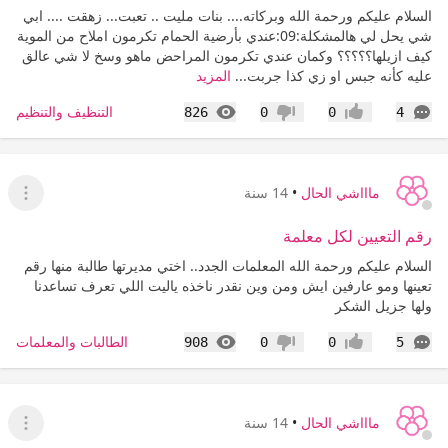
السلام عليكم ورحمة الله وبركاته.... بنات مليت .. تعبت... زهقت .... ابي
شي يحل لي هالمشكلة:09:عندي بأرضية الحمام تكرمون املاح من الموية
كيف ازيلها؟؟؟؟؟ وكمان عندي تكرمون المراحض ماهو وسخ لا شي عالق
عليه كأنه جبس او زي كذا جربت...
المزيد
التعليقات
المشاهدات
التنظيف والتنظيم
826
0
0
4
إعجاب
عدم إعجاب
ماااشي الحال
•
14 سنة
عرض ا
رقم التعيين لكل معلمة
السلام عليكم ورحمة الله المعلمات الجدد.. اختي مديرتها طالبة منها رقم
تعينها ومو عارفين ايش ومن وين نقدر ناخذه ياليت اللي تعرف تساعدنا
ولها جزيل الشكر
التعليقات
المشاهدات
الطالبات والمعلمات
908
0
0
5
إعجاب
عدم إعجاب
ماااشي الحال
•
14 سنة
عرض ا