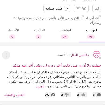
3K
طلب صداقة
أللهم أني اسألك الخيرة في الأمر وأعني على ذكرك وحسن عبادتك
وشكرك
المواضيع
التعليقات
المفضلة
الأصدقاء
0
0
3K
98
ماااشي الحال
•
13 سنة
عرض ا
حملت ولا أدري متى كانت أخر دورة لي وشي آخر ابيه منكم
السلام عليكم ورحمة الله وبركاته كيف حالكم ان شاء الله بخير أختكم
بالله حامل بالمولود الثاني ومشكلتي اعرف متى آخر دورة لي كم كانت
مادري هي 3/1أو 4/1 او 5/1 بحدود هالأيام اللي ابي أعرفه متى بتكون
ولادتي تتوقعوووون؟ شي ثاني ابي تجمع...
المزيد
التعليقات
المشاهدات
الحمل والإنجاب
2K
0
0
8
إعجاب
عدم إعجاب