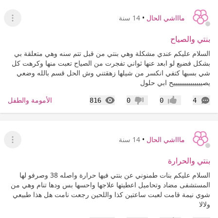
ماااشي الحال
•
14 سنة
عرض ا
بنتي والصياح
السلام عليكم عندي مشكلة وهي بنتي من قبل تتم سنه وهي متعلقة بي
بشكل فضيع لو ابعد عنها ثواني تفجرت من الصياح تعبت منها وكرهت كل
شي بسبها كتفي انكسر من شيلها زهقتني وش الحل قسم بالله وضعي
يصيييييييييييييييح ابي حلول
التعليقات
المشاهدات
الأمومة والطفل
816
0
0
4
إعجاب
عدم إعجاب
ماااشي الحال
•
14 سنة
عرض ا
بنتي والحرارة
السلام عليكم بنات طمنوني عن بنتي فيها حرارة واصله 38 وصرفو لها
المستشفى مضاد وتحاميل اعطيتها علاجها واحسها بس ودها تنام وهي من
شوي نيمة قامت لعبت ساعتين كذا واللحين رجعت نامت هل هذا طبيعي
ولالا