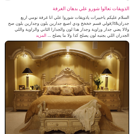
الذويقات تعالوا شورو علي بدهان الغرفة
السلام عليكم ياخبيرات ياذويقات شوروا علي انا غرفة نومي اربع
جدران&lt;قولي قسم خخخخ ودي اصبغ جدارين بلون وجدارين بلون صح
ولالا يعني جدار وزاوية وجدار هذا لون والجدارا الثاني والزاوية واللي
الجدران اللي بجنبه لون يصلح كذا ولا ما يصلح ...
المزيد