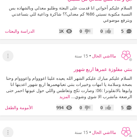
السلام عليكم أخواتي انا قدمت على البعثة وطلبو معدلي وبالشهاده بس
النسبة مكتوبة نسبتي 86% كم معدلي؟؟ شاكرة وداعية للي بتساعدني
وبترفع موضوعي
التعليقات
المشاهدات
الدراسة والبعثات
1K
0
0
5
إعجاب
عدم إعجاب
ماااشي الحال
•
15 سنة
عرض ا
بنتي مفلوزة عمرها اربع شهور
السلام عليكم مبارك عليكم الشهر الله يعيده علينا اعوووام واعوووام وحنا
بصحة وسلامة يا امهات وخبيرات بنتي تعبانهعمرها اربع شهور اعدينها انا
وابوها بالانفلونزا :06: وصارت تكح وتعاطس واللي حول عيونها احمر حتى
الرضعة ماتشرب الا شوي وشوي...
المزيد
التعليقات
المشاهدات
الأمومة والطفل
994
0
0
5
إعجاب
عدم إعجاب
ماااشي الحال
•
15 سنة
عرض ا