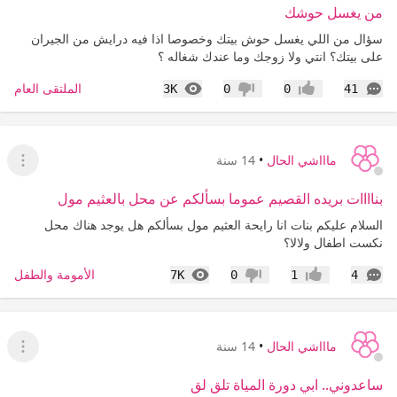
من يغسل حوشك
سؤال من اللي يغسل حوش بيتك وخصوصا اذا فيه درايش من الجيران
على بيتك؟ انتي ولا زوجك وما عندك شغاله ؟
التعليقات
المشاهدات
الملتقى العام
3K
0
0
41
إعجاب
عدم إعجاب
ماااشي الحال
•
14 سنة
عرض ا
بناااات بريده القصيم عموما بسألكم عن محل بالعثيم مول
السلام عليكم بنات انا رايحة العثيم مول بسألكم هل يوجد هناك محل
نكست اطفال ولالا؟
التعليقات
المشاهدات
الأمومة والطفل
7K
0
1
4
إعجاب
عدم إعجاب
ماااشي الحال
•
14 سنة
عرض ا
ساعدوني.. ابي دورة المياة تلق لق