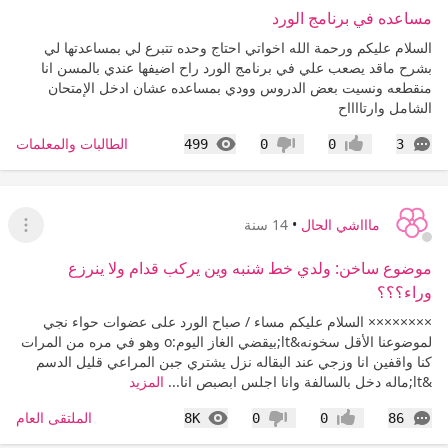
مساعده في برنامج الورد
السلام عليكم ورحمة الله اخواتي احتاج وحده تتبرع لي بمساعدتها لي
بشرح ماقد يصعب علي في برنامج الورد راح اضيفها عندي بالمسن انا
منقطعه ونسيت بعض الدروس وودي بمساعده عشان ادخل الإمتحان
الشامل وارتااااح
التعليقات
المشاهدات
الطالبات والمعلمات
499
0
0
3
إعجاب
عدم إعجاب
ماااشي الحال
•
14 سنة
عرض ا
موضوع ساخن: ولدي خط شنبه وين يركب قدام ولا ينرزع
وراء؟؟؟
×××××××× السلام عليكم مساء / صباح الورد على عضوات حواء نجي
لموضوعنا الأقل سخونه&lt;بيقضي الغاز اليوم:o وهو في مره من المرات
كنا واقفين انا وزجي عند البقاله نزل يشتري جبن المراعي قليل الدسم
&lt;ماله دخل بالسالفة وانا اجلس ابصبص انا...
المزيد
التعليقات
المشاهدات
الملتقى العام
8K
0
0
86
إعجاب
عدم إعجاب