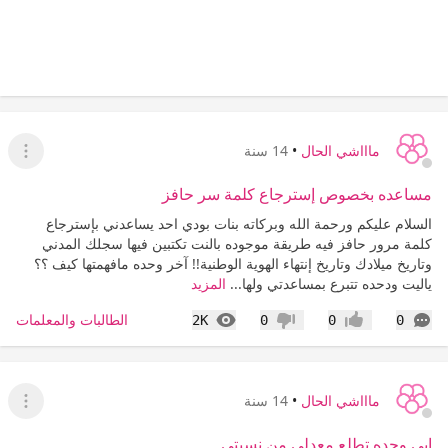
ماااشي الحال
•
14 سنة
عرض ا
مساعده بخصوص إسترجاع كلمة سر حافز
السلام عليكم ورحمة الله وبركاته بنات بودي احد يساعدني بإسترجاع
كلمة مرور حافز فيه طريقة موجوده بالنت تكتبين فيها سجلك المدني
وتاريخ ميلادك وتاريخ إنتهاء الهوية الوطنية!! آخر وحده مافهمتها كيف ؟؟
ياليت ودحده تتبرع بمساعدتي ولها...
المزيد
التعليقات
المشاهدات
الطالبات والمعلمات
2K
0
0
0
إعجاب
عدم إعجاب
ماااشي الحال
•
14 سنة
عرض ا
ابي وحده تطلع معدلي من نسبتي