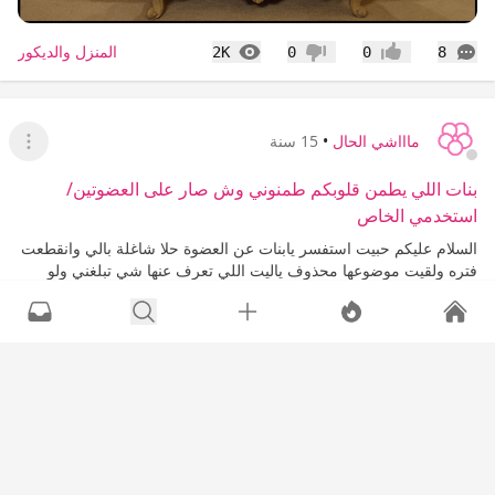
التعليقات
المشاهدات
المنزل والديكور
2K
0
0
8
إعجاب
عدم إعجاب
ماااشي الحال
•
15 سنة
عرض ا
بنات اللي يطمن قلوبكم طمنوني وش صار على العضوتين/
استخدمي الخاص
السلام عليكم حبيت استفسر يابنات عن العضوة حلا شاغلة بالي وانقطعت
فتره ولقيت موضوعها محذوف ياليت اللي تعرف عنها شي تبلغني ولو
برساله وفيه موضوع امس اللي وحده وصديقتها كلمو الهيئة عن زوجها
والهيئة كلمت زوجها وخوفته انه يقطع علاقته...
المزيد
التعليقات
المشاهدات
الأسرة والمجتمع
2K
0
0
22
إعجاب
عدم إعجاب
ماااشي الحال
•
15 سنة
عرض القا
مساعده بلون دهان جديد وعلى الموضة