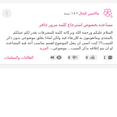
ماااشي الحال
•
14 سنة
عرض ا
مساعده بخصوص استرجاع كلمه مرور حافز
السلام عليكم ورحمة الله وبركاته كلمة للمشرفات نقدر لكم عملكم
بالمنتدى وماتقومون به للإرتقاء فيه ولكن لماذا يغلق موضوعي بدون ذكر
للسبب؟!! كنت اتمنى ان ينقل الموضوع لقسم مناسب أجد فيه المساعده
او ان يتم إغلاقه بذكر السبب... موضوعي...
المزيد
التعليقات
المشاهدات
الطالبات والمعلمات
4K
0
0
1
إعجاب
عدم إعجاب