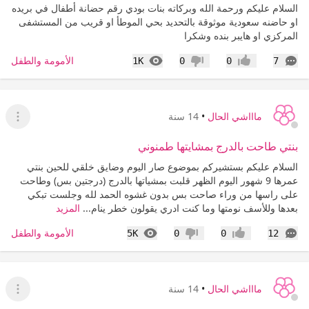
السلام عليكم ورحمة الله وبركاته بنات بودي رقم حضانة أطفال في بريده
او حاضنه سعودية موثوقة بالتحديد بحي الموطأ او قريب من المستشفى
المركزي او هايبر بنده وشكرا
التعليقات
المشاهدات
الأمومة والطفل
1K
0
0
7
إعجاب
عدم إعجاب
ماااشي الحال
•
14 سنة
عرض ا
بنتي طاحت بالدرج بمشايتها طمنوني
السلام عليكم بستشيركم بموضوع صار اليوم وضايق خلقي للحين بنتي
عمرها 9 شهور اليوم الظهر قلبت بمشياتها بالدرج (درجتين بس) وطاحت
على راسها من وراء صاحت بس بدون غشوه الحمد لله وجلست تبكي
بعدها وللأسف نومتها وما كنت ادري يقولون خطر ينام...
المزيد
التعليقات
المشاهدات
الأمومة والطفل
5K
0
0
12
إعجاب
عدم إعجاب
ماااشي الحال
•
14 سنة
عرض ا