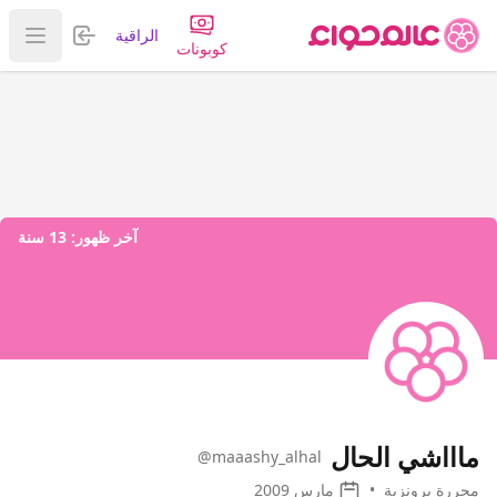
تسجيل الدخول
الراقية
عرض ا
كوبونات
آخر ظهور:
13 سنة
ماااشي الحال
@maaashy_alhal
محررة برونزية
•
مارس 2009