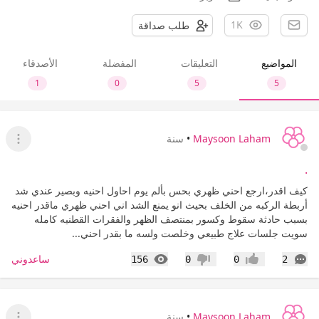
1K
طلب صداقة
المواضيع
التعليقات
المفضلة
الأصدقاء
1
0
5
5
Maysoon Laham
•
سنة
عرض ا
.
كيف اقدر،ارجع احني ظهري بحس بألم يوم احاول احنيه وبصير عندي شد
أربطة الركبه من الخلف بحيث انو يمنع الشد اني احني ظهري ماقدر احنيه
بسبب حادثة سقوط وكسور بمنتصف الظهر والفقرات القطنيه كامله
سويت جلسات علاج طبيعي وخلصت ولسه ما بقدر احني...
التعليقات
المشاهدات
ساعدوني
156
0
0
2
إعجاب
عدم إعجاب
Maysoon Laham
•
سنة