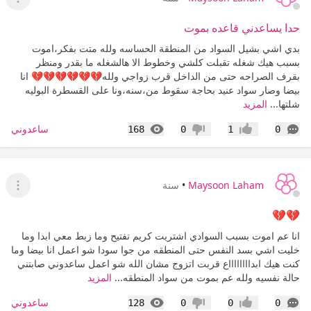
عرض ا
حدا يساعدني قاعده بموت
بدي اشي بشيل السواد من المنطقة الحساسه ولله متت بفكر،اموت
بسبب هيك شغله تقبلت كلشي وخطوط الا هالشغله ما بقدر ومنظر
بقرف الصراحه حتى من الداخل قرب زواجي ولله💔💔💔💔💔💔 انا
بيضا وصار سواد عنيد بحاجة سقوط من،سنه،ونا على القسطرة البوليه
شلتها...
المزيد
التعليقات
المشاهدات
ساعدوني
168
0
1
0
إعجاب
عدم إعجاب
Maysoon Laham
•
سنة
عرض ا
💔💔
انا عم اموت بسبب السوادي اشتريت كريم تفتيح وما زبط معي ابدا وما
خليت اشي بسد النفس حتى المنطقه من جوا سودا شو اعمل انا بيضا وما
كنت هيك ابدااااااااع قربت اتزوج مشان الله شو اعمل ساعدوني صابتني
حالة نفسيه ولله عم بموت من سواد المنطقه...
المزيد
التعليقات
المشاهدات
ساعدوني
128
0
0
0
إعجاب
عدم إعجاب