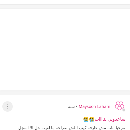
Maysoon Laham
•
سنة
عرض ا
ساعدوني بناااات😭😭
مرحبا بنات مش عارفه كيف ابلش صراحه ما لقيت حل الا اسجل