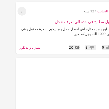
الحبايب
•
12 سنة
عرض القائمة
ل مطابخ في جدة الي تعرف تدخل
مطبخ بس محتاره اش افضل محل بس يكون سعرة معقول يعني
م خير
المشاهدات
المنزل والديكور
2K
0
0
اب
عدم إعجاب