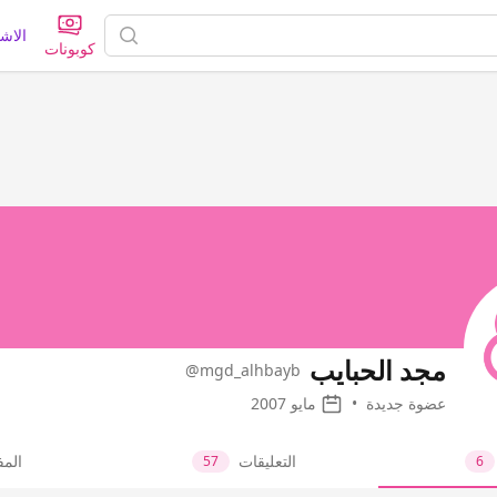
الاش
كوبونات
مجد الحبايب
@mgd_alhbayb
عضوة جديدة
•
مايو 2007
التعليقات
الم
57
6