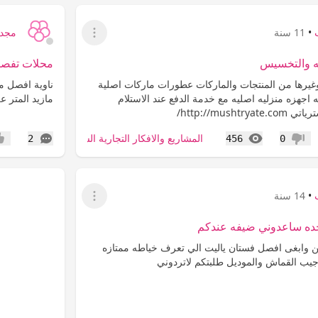
•
11 سنة
مجد 
عرض القائمة
ه والتخسيس
محلات تفصي
غيرها من المنتجات والماركات عطورات ماركات اصلية
ناوية افصل 
اجهزه منزليه اصليه مع خدمة الدفع عند الاستلام
مازيد المتر عن 1000 الله يجزيك
http://mush/
المشاهدات
التعليقات
المشاريع والافكار التجارية الشاملة
2
456
0
عدم إعجاب
إعج
•
14 سنة
عرض القائمة
جده ساعدوني ضيفه عندكم
ن وابغى افصل فستان ياليت الي تعرف خياطه ممتازه
يب القماش والموديل طلبتكم لاتردوني