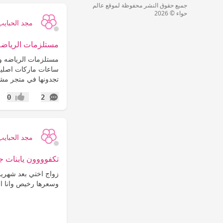
جميع حقوق النشر محفوظة لموقع عالم
حواء © 2026
مجد الحبايب
مستلزمات الرياض
مستلزمات الرياضه و
ساعات ماركات اصليه 
تجدونها في متجر مشترياتي tryate.com
التعليقات
0
2
إعجاب
مجد الحبايب
تكفوووون يابنات 
زواج اختي بعد شهري
وسعرها رخيص وانا اج