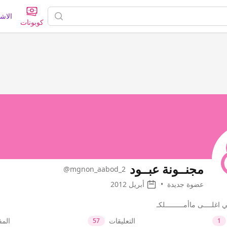
الاش
كوبونات
مجنــونة عبــود
@mgnon_aabod_2
عضوة جديدة
•
أبريل 2012
اغلــــى ماأمـــــــــلكـ
التعليقات
الم
57
1