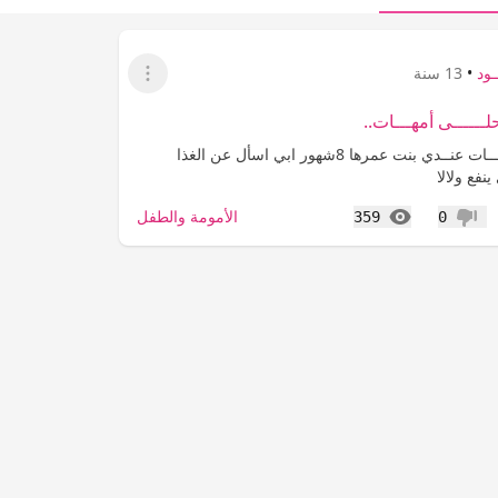
ـود
•
13 سنة
عرض القائمة
حلــــــى أمهـــات..
مرحبــــــــا بالغاليـــــــات عنــدي بنت عمرها 8شهور ابي اسأل عن الغذا
نفع ولالا
المشاهدات
الأمومة والطفل
359
0
عدم إعجاب