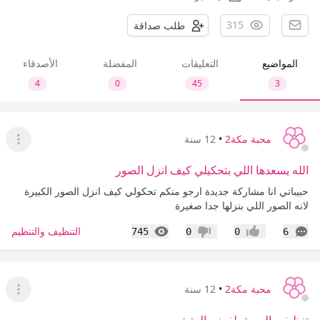
315
طلب صداقة
المواضيع
التعليقات
المفضلة
الأصدقاء
4
0
45
3
محبة مكة2
•
12 سنة
عرض ا
الله يسعدها اللي بتحكيلي كيف انزل الصور
حبيباتي انا مشاركة جديدة ارجو منكم تحكولي كيف انزل الصور الكبيرة
لانه الصور اللي بنزلها جدا صغيرة
التعليقات
المشاهدات
التنظيف والتنظيم
745
0
0
6
إعجاب
عدم إعجاب
محبة مكة2
•
12 سنة
عرض ا