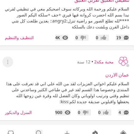
تنظيفي العميق لفرني العتيق
السلام عليكم ورحمة الله وبركاته سوف اصحبكم معي في تنظيفي لفرني
نبدا بسم الله احضرت كروانة فيها فيري +جف +سلكة اليكم الصور
****لله تطلع الصور مو راضية تنزل:angry2:: بعدين طلعت كل شي
داخل الفرن وبلشت دعك بالسلكة
التعليقات
المشاهدات
التنظيف والتنظيم
4K
0
0
19
إعجاب
عدم إعجاب
محبة مكة2
•
12 سنة
عرض ا
عمان الاردن
السلام عليكم اخواتي العزيزات لقد من الله علي اني قد تعرفت على هذا
المنتدى وخصوصا هذا القسم لقد غير في طباعي الكثير وساعدني على
تنظيم وقتي وترتيب اولوياتي وكان الفضل لله وقرة عين زوجها الله
يحفظها واقبلوني صديقة جديدة لكم:kiss:
التعليقات
المشاهدات
المنزل والديكور
900
0
0
4
إعجاب
عدم إعجاب