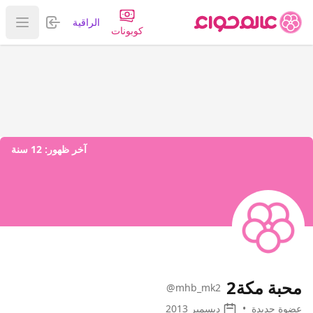
تسجيل الدخول
الراقية
عرض ا
كوبونات
آخر ظهور:
12 سنة
محبة مكة2
@mhb_mk2
عضوة جديدة
•
ديسمبر 2013