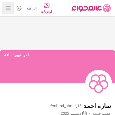
تسجيل الدخول
الراقية
عرض ا
كوبونات
آخر ظهور:
ساعة
ساره احمد
@mhmd_ahmd_13
عضوة جديدة
•
ديسمبر 2025