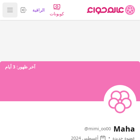
تسجيل الدخول
الراقية
عرض ا
كوبونات
آخر ظهور:
3 أيام
Maha
@mimi_oo00
عضوة جديدة
•
أغسطس 2024