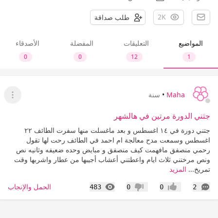
2K
طلب صداقة
المواضيع
التعليقات
المفضلة
الأصدقاء
0
0
12
1
Maha
•
سنة
عرض ا
جتني الدورة مرتين في هالشهر
جتني دورة في ١٤ اغسطس و بعد ماغسلت منها سفرت الطائف ٢٢
اغسطس وسمعت مدح معالجة ام احمد في الطائف رحت لها تقول
رحمي منصفق مافهمت كيف منصفق و مبايض وحده ضعيفه وثانيه نص
ونص مرختني ثلاث ايام واعطتني أعشاب أجيبها من عطار واشربها وقت
تمريخ...
المزيد
التعليقات
المشاهدات
الحمل والإنجاب
483
0
0
2
إعجاب
عدم إعجاب