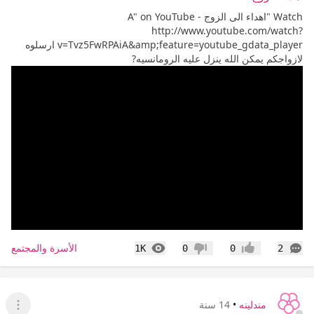
Watch "اهداء الى الزوج A" on YouTube -
http://www.youtube.com/watch?
v=Tvz5FwRPAiA&amp;feature=youtube_gdata_player ارسلوه
لازواجكم يمكن الله ينزل عليه الرومانسيه?
التعليقات
المشاهدات
الأسرة والمجتمع
1K
0
0
2
إعجاب
عدم إعجاب
مندلينه
•
14 سنة
عرض ا