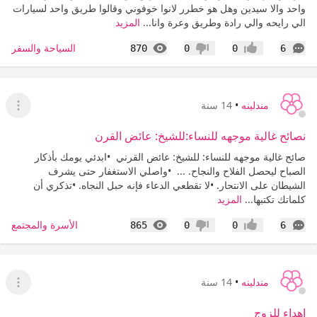
واحد والا سيدين وهل هو خطرر لانوا خوفوني وقالوا طريق واحد لسيارات
الي رايحه والي رادة وطريق وعرة وانا...
المزيد
التعليقات
المشاهدات
السياحة والسفر
870
0
0
6
إعجاب
عدم إعجاب
مندلينه
•
14 سنة
عرض ا
نصائح غالية موجهه للنساء:للشيخ: عائض القرن
صائح غالية موجهه للنساء: للشيخ: عائض القرني •ابدئي يومك بأذكار
الصباح ليحصل الفلاح والنجاح. ... •واصلي الاستغفار حتى يشرف
الشيطان على الانتحار. •لا تقطعي الدعاء فإنه حبل النجاه. •تذكري أن
كلماتك تكتبها...
المزيد
التعليقات
المشاهدات
الأسرة والمجتمع
865
0
0
6
إعجاب
عدم إعجاب
مندلينه
•
14 سنة
عرض ا
اهداء للزوج