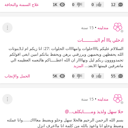
التعليقات
المشاهدات
علاج السمنة والنحافة
1K
0
0
12
إعجاب
عدم إعجاب
مندلينه
•
15 سنة
عرض ا
ادخلي يااا أم البنــــــــات
السلالام عليكم يااااحلوات وامهاااات الحلوات :27: انا زيكم ام لـ3بنوتات
الله يحفظهن ويحميهن ويرزقني برهن ويحفظ بناتكم امين ابغى اقولكم
تحمدوووون ربكم ليل ونهاااار ان الله اعطـــــاكم هالنعمه العظيمه الي
ماتعرفين قيمتها الابعد...
المزيد
التعليقات
المشاهدات
الحمل والإنجاب
5K
0
0
55
إعجاب
عدم إعجاب
مندلينه
•
15 سنة
عرض ا
حلا سهل ولذيذ ومـــــايكلف...@
بسم الله الرحمن الرحيم هالحلا سهل وحلو ويضبط معاااك......وانا عملته
وضبط وحلو انا واعوذ بالله من كلمة انا مااعرف انزل