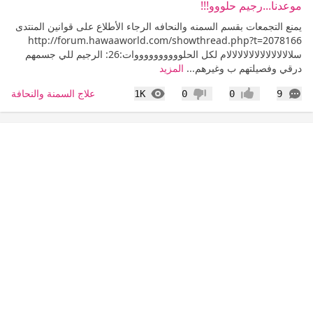
موعدنا...رجيم حلووو!!!
يمنع التجمعات بقسم السمنه والنحافه الرجاء الأطلاع على قوانين المنتدى
http://forum.hawaaworld.com/showthread.php?t=2078166
سلالالالالالالالالالالالام لكل الحلووووووووووات:26: الرجيم للي جسمهم
درقي وفصيلتهم ب وغيرهم...
المزيد
التعليقات
المشاهدات
علاج السمنة والنحافة
1K
0
0
9
إعجاب
عدم إعجاب