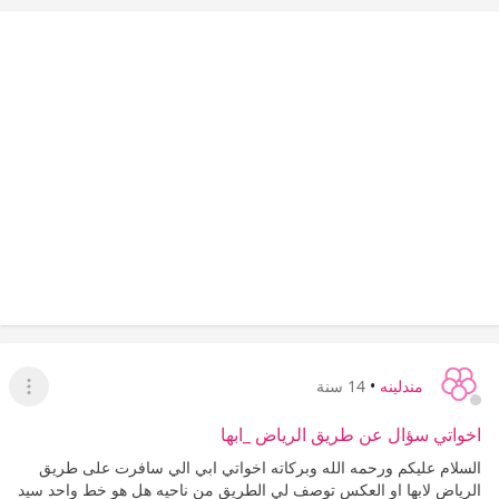
مندلينه
•
14 سنة
عرض ا
اخواتي سؤال عن طريق الرياض _ابها
السلام عليكم ورحمه الله وبركاته اخواتي ابي الي سافرت على طريق
الرياض لابها او العكس توصف لي الطريق من ناحيه هل هو خط واحد سيد