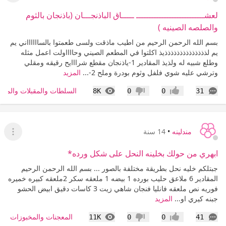
لعشـــــــــــــــــــــــــــ ـــــاق الباذنجـــان (باذنجان بالثوم
والصلصه الصينيه )
بسم الله الرحمن الرحيم من اطيب ماذقت ولسى طعمتوا بالسااااااني يم
يم لذذذذذذذذذذذذذذيذ اكلتوا في المطعم الصيني وحااااولت اعمل مثله
وطلع شبيه له ولذيذ المقادير 1-ياذنجان مقطع شرااايح رقيقه ومقلي
وترشي عليه شوي فلفل وثوم بودرة وملح 2-...
المزيد
التعليقات
المشاهدات
السلطات والمقبلات والمش
8K
0
0
31
إعجاب
عدم إعجاب
مندلينه
•
14 سنة
عرض ا
ابهري من حولك بخلينه النحل على شكل ورده*
جبتلكم خليه نحل بطريقة مختلفة بالصور ... بسم الله الرحمن الرحيم
المقادير 6 ملاعق حليب بورده 1 بيضه 1 ملعقه سكر 2ملعقه كبيره خميره
فوريه نص ملعقه فانليا فنجان شاهي زيت 3 كاسات دقيق ابيض الحشو
جبنه كيري او...
المزيد
التعليقات
المشاهدات
المعجنات والمخبوزات وا
11K
0
0
41
إعجاب
عدم إعجاب