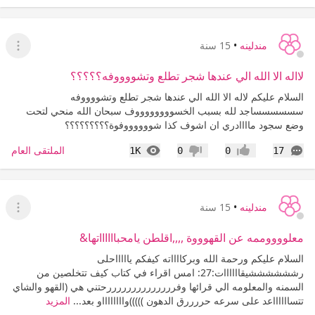
مندلينه
•
15 سنة
عرض ا
لااله الا الله الي عندها شجر تطلع وتشووووفه؟؟؟؟؟
السلام عليكم لاله الا الله الي عندها شجر تطلع وتشووووفه
سسسسسساجد لله بسبب الخسووووووووف سبحان الله منحي لتحت
وضع سجود ماااادري ان اشوف كذا شووووووفوة؟؟؟؟؟؟؟؟؟
التعليقات
المشاهدات
الملتقى العام
1K
0
0
17
إعجاب
عدم إعجاب
مندلينه
•
15 سنة
عرض ا
معلووووممه عن القهوووة ,,,,اقلطن يامحبااااااتها&
السلام عليكم ورحمة الله وبركااااته كيفكم ياااااحلى
رششششششيقاااااات:27: امس اقراء في كتاب كيف تتخلصين من
السمنه والمعلومه الي قرائها وفررررررررررررررحتني هي (القهو والشاي
تتسااااااعد على سرعه حررررق الدهون )))))وااااااااو بعد...
المزيد