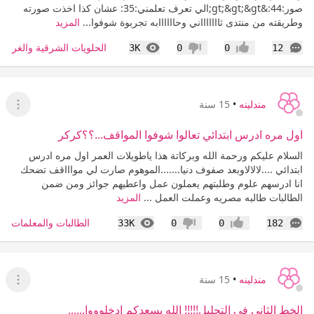
صور:44:&gt;&gt;&gt;الي تعرف تعلمني:35: عشان كذا اخذت صورته
وطريقته من منتدى ثاااااااني وحاااااابه تجربوة شوفوا...
المزيد
التعليقات
المشاهدات
الحلويات الشرقية والغربية
3K
0
0
12
إعجاب
عدم إعجاب
مندلينه
•
15 سنة
عرض ا
اول مره ادرس ابتدائي تعالوا شوفوا المواقف...؟؟كركر
السلام عليكم ورحمة الله وبركاتة هذا ياطويلات العمر اول مره ادرس
ابتدائي ....لالالاوبعد صفوف دنيا.......الموهوم صارت لي مواااقف تضحك
انا ادرسهم علوم وطلبتهم يعملون عمل واعطيهم جوائز ومن ضمن
الطالبات طالبه مصريه وعملت العمل ...
المزيد
التعليقات
المشاهدات
الطالبات والمعلمات
33K
0
0
182
إعجاب
عدم إعجاب
مندلينه
•
15 سنة
عرض ا
الخط الثاني في التحليل!!!!! الله يسعدكم ادخلوووا,,,,,,