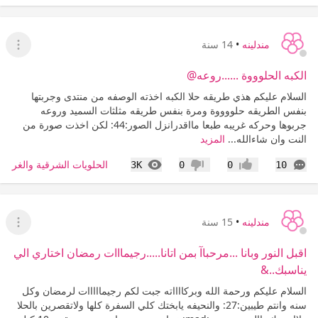
مندلينه
•
14 سنة
عرض ا
الكبه الحلوووة ......روعه@
السلام عليكم هذي طريقه حلا الكبه اخذته الوصفه من منتدى وجربتها
بنفس الطريقه حلووووة ومرة بنفس طريقه مثلثات السميد وروعه
جربوها وحركه غريبه طبعا مااقدرانزل الصور:44: لكن اخذت صورة من
النت وان شاءالله...
المزيد
التعليقات
المشاهدات
الحلويات الشرقية والغربية
3K
0
0
10
إعجاب
عدم إعجاب
مندلينه
•
15 سنة
عرض ا
اقبل النور وبانا ...مرحباآ بمن اتانا.....رجيمااات رمضان اختاري الي
يناسبك..&
السلام عليكم ورحمة الله وبركااااته جبت لكم رجيمااااات لرمضان وكل
سنه وانتم طيبين:27: والنحيفه يابختك كلي السفرة كلها ولاتقصرين بالحلا