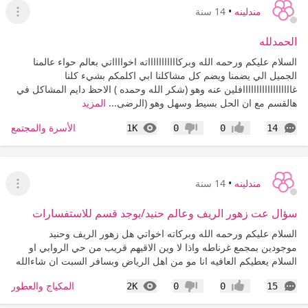
مندلينه
•
14 سنة
عرض ا
الحمدلله
السلام عليكم ورحمه الله وبركاااااااااااته اخوااااتي بعالم حواء عالمنا
الجميل الي يضمنا ويضم كل مشاكلنا ابي اكلمكم بشيء كلنا
غاااااااااااااااااافلين عنه وهو (شكر الله وحمده ) الاحظ دايم المشاكل في
هالقسم مع ان الحل بسيط وسهل وهو (الرضى...
المزيد
التعليقات
المشاهدات
الأسرة والمجتمع
1K
0
0
14
إعجاب
عدم إعجاب
مندلينه
•
14 سنة
عرض ا
سؤال عت زهور الريف وعالم حنيد/يوجد قسم للاستفسارات
السلام عليكم ورحمه الله وبركاته اخواتي هل زهور الريف وحنيد
موجودين بمجمع غرناطه واذا لا وين الاقيهم قريب من حي الروابي او
السلام يعطيكم العافيه انا مو من اهل الرياض وبسافر السبت ان شاءالله
التعليقات
المشاهدات
المكياج والعطور
2K
0
0
15
إعجاب
عدم إعجاب