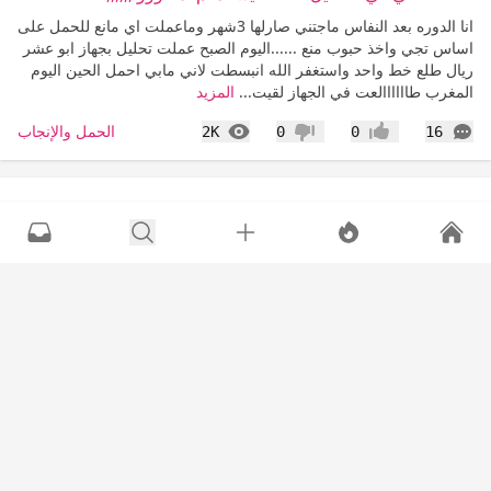
انا الدوره بعد النفاس ماجتني صارلها 3شهر وماعملت اي مانع للحمل على
اساس تجي واخذ حبوب منع ......اليوم الصبح عملت تحليل بجهاز ابو عشر
ريال طلع خط واحد واستغفر الله انبسطت لاني مابي احمل الحين اليوم
المغرب طاااااالعت في الجهاز لقيت...
المزيد
التعليقات
المشاهدات
الحمل والإنجاب
2K
0
0
16
إعجاب
عدم إعجاب
مندلينه
•
15 سنة
عرض القا
الله يرزقها من حيث لاتحتسب الي ترد علي ...الزلال
السلام عليكم ورحمه الله وبركاته اخووواتي .....قريبتي بنتها تنفخت عيونها
وجهها ولما راحت المستشفى طلع معاه زلال الله يشفيها ويبعدة عن
السامعين واخذت علاج وخفت وصارت احسن وبعدها بشهر رجعت
وانتفخت ولاتبولت وعملوا لها قصدره خرج البول وانتم...
المزيد
التعليقات
المشاهدات
الأمومة والطفل
421
0
0
4
إعجاب
عدم إعجاب