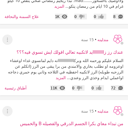
ولااوصيك باالسحور.......:mad: نبدا ريجيم رمضاني صحي ينقص 10 كيلو
غرام في 10 ايام من رمضان يتكو...
المزيد
التعليقات
المشاهدات
علاج السمنة والنحافة
1K
0
0
8
إعجاب
عدم إعجاب
مندلينه
•
15 سنة
عرض ا
عندك رز زاااااااااايد لاتكبيه تعالي اقولك ايش تسوي فيه؟؟؟
السلام عليكم ورحمه الله وبركااااااااااااااته دايم لمانسوي غداء اوعشاء
اوعزومه او نطلب بخاري والامندي من برا يبقى من الرز (اتكلم عن
الرزحبه طويله) الرز لاتكبيه احفظيه في الثلاجه وثاني يوم حمري دجاجه
اواعملي ايدام وخذي الرز وعندي...
المزيد
التعليقات
المشاهدات
أطباق رئيسية
11K
0
0
72
إعجاب
عدم إعجاب
مندلينه
•
15 سنة
عرض ا
من تبداء معاي بكرا الجسم الدرقي والفصيله B والخميس