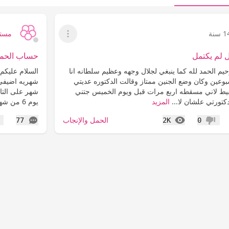
 سنة
مستب
عرض القائمة
 لم يكتمل
حساب الحمل بالاشه
يم الحمد لله كما ينبغي لجلال وجهه وعظيم سلطانه انا
السلام عليكم 
عين وكان وضع الجنين ممتاز وقالت الدكتوره عديتي
يط لاني مسقطه اربع مرات قبل ويوم الخميس جتني
شهر على التا
تورتي علشان لا...
المزيد
يوم 6 من شهر صفر 6+14=20...
المشاهدات
التعليقات
الحمل والإنجاب
77
2K
0
عدم إعجاب
إع