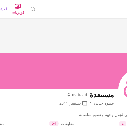
الاش
كوبونات
مستبعدة
@mstbaad
عضوة جديدة
•
سبتمبر 2011
غي لجلال وجهه وعظيم سلطانه
التعليقات
الم
54
2