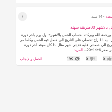
عدة
•
14 سنة
عرض القائمة
ر 00طريقة سهلة
ورحمة الله وبركاته لحساب الحمل بالاشهر= اول يوم باخر دورة
شهريه اضيفي اليه 14 راح تحصلي على التاريخ الي حصل فيه الحمل وكلما مر
ريخ الي حصلتي عليه عديتي شهر مثال اذا كان موعد اخر دورة
المزيد
المشاهدات
الحمل والإنجاب
19K
0
0
جاب
عدم إعجاب