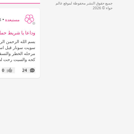
جميع حقوق النشر محفوظة لموقع عالم
حواء © 2026
مستبعدة
•
14
وداعا يا شريط حمل
بسم الله الرحمن الرح
سويت سونار قبل اسبو
مرحله الخطر والتسق
كحه والسبت رحت لدك
التعليقات
0
24
إعجاب