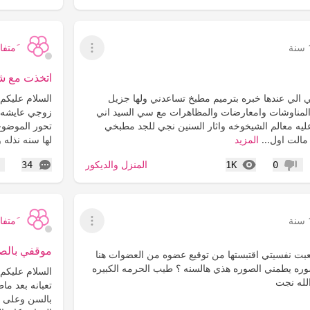
َمتفائ
عرض القائمة
اتخذت مع شغ
ي الي عندها خبره بترميم مطبخ تساعدني ولها جزيل
السلام عليكم 
المناوشات وامعارضات والمظاهرات مع سي السيد اني
زوجي عايشه مع
يه معالم الشيخوخه واثار السنين نجي للجد مطبخي
تحور الموضوع
المزيد
لها سنه نذله و
المشاهدات
التعليقات
المنزل والديكور
34
1K
0
عدم إعجاب
إع
َمتفائ
عرض القائمة
موقفي بالصي
بت نفسيتي اقتبستها من توقيع عضوه من العضوات هنا
ره يطمني الصوره هذي هالسنه ؟ طيب الحرمه الكبيره
السلام عليكم
لله نجت
تعبانه بعد م
بالسن وعلى 