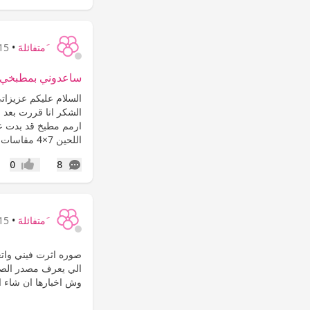
َمتفائلهََ
•
15 سنة
ساعدوني بمطبخي
السلام عليكم عزيزات
الشكر انا قررت بعد 
ارمم مطبخ قد بدت عل
اللحين 7×4 مقاسات مالت اول...
التعليقات
0
8
إعجاب
َمتفائلهََ
•
15 سنة
صوره اثرت فيني واتع
الي يعرف مصدر الصو
وش اخبارها ان شاء ا