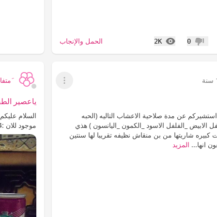
المشاهدات
الحمل والإنجاب
2K
0
عدم إعجاب
َمتفائ
عرض القائمة
ياعصير الطف
ستشيركم عن مدة صلاحية الاعشاب التاليه (الحبه
السلام عليكم
فل الابيض _الفلفل الاسود _الكمون _اليانسون ) هذي
موجود للان :44: ذكريااات الطفوله كنت ادمان عليه واشتهيته اللحين
كبيره شاريتها من بن منقاش نظيفه تقريبا لها سنتين
ن انها...
المزيد