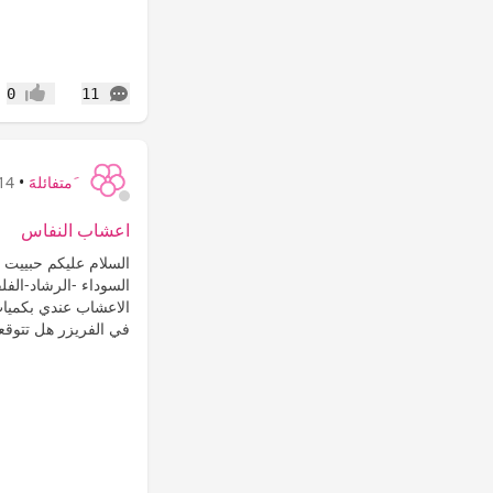
التعليقات
0
11
إعجاب
َمتفائلهََ
•
14 سنة
اعشاب النفاس
السلام عليكم حبييت ا
السوداء -الرشاد-الفل
الاعشاب عندي بكميات 
في الفريزر هل تتوقعو