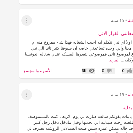
لهََ
•
15 سنة
عرض القائمة
التي القرار الاتي
اولأ اي تبي تتكلم ليه اجيب الشغاله فهذا شئ مفروغ منه ام
نا وابي وحده تساعدني خاصه ان ضيوفنا كثير ثانيا الي تبي
 لموضوع ثاني فموضوعي يتعذرها المشكه عندي شغاله اندونسيا
كلبه...
المزيد
المشاهدات
الأسرة والمجتمع
6K
0
0
جاب
عدم إعجاب
لهََ
•
15 سنة
عرض القائمة
دليه
 يابنات بقولكم سالفه صارت لي يوم الاربعاء كنت بالمستتوصف
اطلعت رحت صيدليه الي بجمبها وقبل مادخل دخل رجل كبير
قد حاله ممكن عمره ستين طيت الصيدلاني الروشته يصرف لي