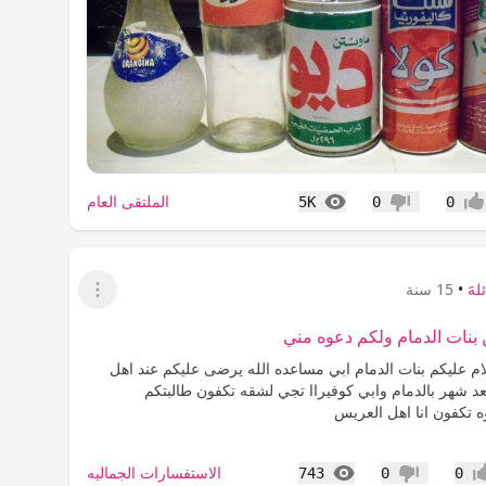
المشاهدات
الملتقى العام
5K
0
0
جاب
عدم إعجاب
لهََ
•
15 سنة
عرض القائمة
نات الدمام ولكم دعوه مني
ic:السلام عليكم بنات الدمام ابي مساعده الله يرضى عليكم عند اهل
د شهر بالدمام وابي كوفيراا تجي لشقه تكفون طالبتكم
ه تكفون انا اهل العريس
المشاهدات
الاستفسارات الجماليه
743
0
0
اب
عدم إعجاب