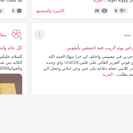
المشاهدات
التعليقات
الأسرة والمجتمع
3
2K
0
عدم إعجاب
إعج
َمتفائ
عرض القائمة
 في يوم لاريب فيه اجمعني بأيفوني
كل عام وانت
اجرني في مصيبتي واخلف لي خرا منها) الحمد الله
السلام عليكم 
والشكر سرق مني اي فوني العزيز الغالي على قلبي:icon33: واي وحده
الكابه نبي شئ ي
در كلامي جعله دفاعة بلى عني وعن ابنائي وجعل الي
والحوائياااااا
ته يطلب...
المزيد