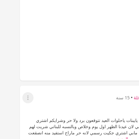
لهََ
•
15 سنة
عرض القائمة
يايبنات ياحلوات العيد تتوقعون برد ولا حر وشرايكم اشتري
 لان عيدنا الظهر اول يوم وخلاص وبالنسبه للبناتي شريت لهم
مابي اشتري جكيت رسمي لانه حر ماراح استفيد منه انصقعت
س ...
المزيد