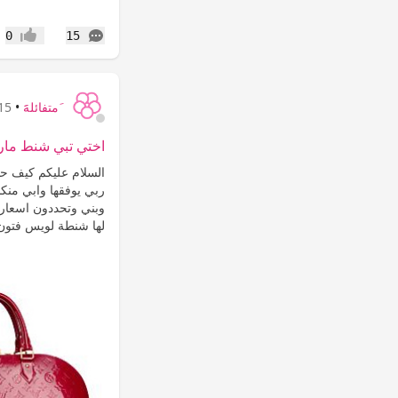
التعليقات
0
15
إعجاب
َمتفائلهََ
•
15 سنة
اختي تبي شنط مار
السلام عليكم كيف حا
وبني وتحددون اسعاره
لها شنطة لويس فتون.