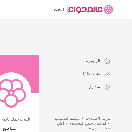
البحث
البحث…
الرئيسية
نشط حاليًا
متداول
شروط الاستخدام
•
سياسة الخصوصية
الله يرحمك يابوي :44
•
اتفاقية ترخيص المستخدم
•
أعلن
معنا
•
اتصل بنا
المواضيع