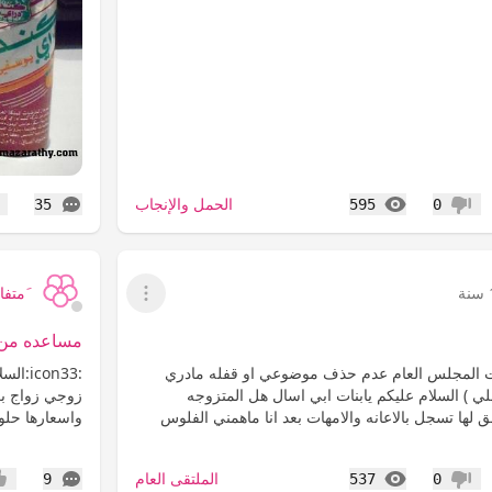
المشاهدات
التعليقات
الحمل والإنجاب
35
595
0
عدم إعجاب
إع
َمتفائ
عرض القائمة
مساعده من ب
 المجلس العام عدم حذف موضوعي او قفله مادري
:on33
ي ) السلام عليكم يابنات ابي اسال هل المتزوجه
زوجي زواج بع
حق لها تسجل بالاعانه والامهات بعد انا ماهمني الفلوس
واسعارها حلو
المشاهدات
التعليقات
الملتقى العام
9
537
0
عدم إعجاب
إعج