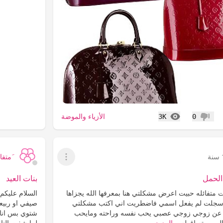
المشاهدات
الأزياء والموضة
3K
0
عدم إعجاب
َمتفائ
عرض القائمة
الحمل
بنات العيد
ت متفائله حبيت اعرض مشكلتي هنا بمعرفها الله يجزاها
السلام عليكم 
اسجلت لم يفعل اسمي فاضطريت اني اكتب مشكلتي
صيفي او ربيعي
ه عن زوجي زوجي عصبي يحب نفسه وراحته ومايحب
شتوي بس انا 
 وموته اقوله...
المزيد
لما شفت النا