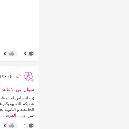
التعليقات
0
3
إعجاب
َمتفائلهََ
•
15 سنة
سؤال عن الاعانه
(رجاء خاص لمشرفات
شفيكم الله يهديكم عل
الجامعيه و الثانويه ي
بس ابي...
المزيد
التعليقات
0
1
إعجاب