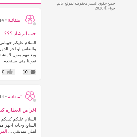
جميع حقوق النشر محفوظة لموقع عالم
حواء © 2026
َمتفائلهََ
•
14 سنة
حب الرشاد ؟؟؟
السلام عليكم حبيباتي
والنفاس او اخر الدور
وبعضهم يقول لا ينشف
تقولنا متى يستخدم
التعليقات
0
10
إعجاب
َمتفائلهََ
•
14 سنة
اغراض العطاره كي
السلام عليكم كيفكم ا
السابع وحابه اجهز م
اهلي بمدينتي ...
المزي