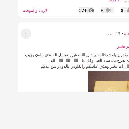
المشاهدات
الأزياء والموضة
574
0
0
اب
عدم إعجاب
لهََ
•
15 سنة
عرض القائمة
م بخير
تكفون يامشرفاات ويادارياااات غيرو ستايل المنتدى اللون يجيب
فرح بمناسبة العيد وكل عاااااااااااااااااااااااااام
اااااااات بخير وهذي عياديكم والفلوس بالدولار من قدكم