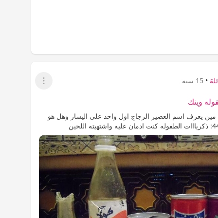
لهََ
•
15 سنة
عرض القائمة
وله وينك
 مين يعرف اسم العصير الزجاج اول واحد على اليسار وهل هو