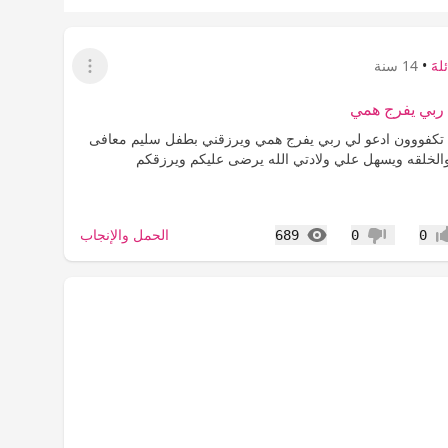
لهََ
•
14 سنة
عرض القائمة
ربي يفرج همي
 تكفووون ادعو لي ربي يفرج همي ويرزقني بطفل سليم معافى
الخلقه ويسهل علي ولادتي الله يرضى عليكم ويرزقكم
المشاهدات
الحمل والإنجاب
689
0
0
اب
عدم إعجاب