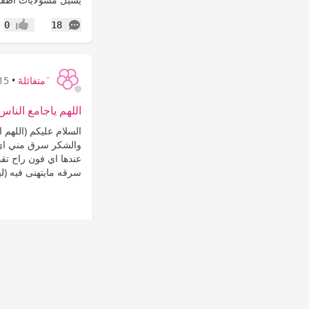
التعليقات
0
18
إعجاب
َمتفائلهََ
•
15 سنة
اللهم ياجامع الناس
السلام عليكم (اللهم 
عندها اي فون راح تق
سرقه مايتهنى فيه (لي