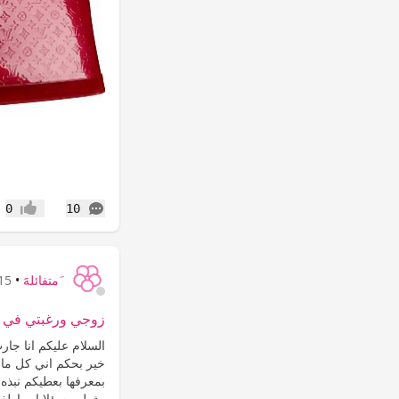
التعليقات
0
10
إعجاب
َمتفائلهََ
•
15 سنة
زوجي ورغبتي في 
السلام عليكم انا جار
خير بحكم اني كل م
بمعرفها بعطيكم نبذ
يشيل مسؤلايات اطفال