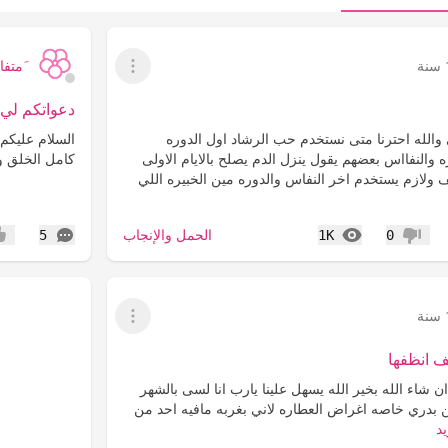
َمتفائ
عرض القائمة
دعواتكم لي 
 والله احترنا متى نستخدم حب الرشاد اول الدوره
السلام عليكم
ه والنفااس بعضهم يقول ينزل الدم يصلح بالايام الاولى
كامل الخلق و
 ولازم يستخدم اخر النفاس والدوره مين الخبيره اللي
المشاهدات
التعليقات
الحمل والإنجاب
5
1K
0
عدم إعجاب
إعج
عرض القائمة
ف انظفها
ن شاء الله بخير الله يسهل علينا يارب انا لسى بالشهر
ن بدري خاصه اغراض العطاره لاني بغربه مافيه احد من
د