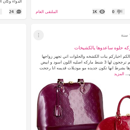
الدواء وكان 
المشاهدات
التعليقات
الملتقى العام
24
1K
0
عدم إعجاب
إع
عرض القائمة
كه حلوه ساعدوها يالكشيخات
لكم اخباركم بنات الكشخه والحلوات اتي تجهز زواجها
ربي يوفقها وابي منكم ترجحون لها 3 شنط ماركه اصليه اللون اسود و ابيض
ا بشرط انها تكون جديده مو موديلات قديمه انا رجحت
..
المزيد