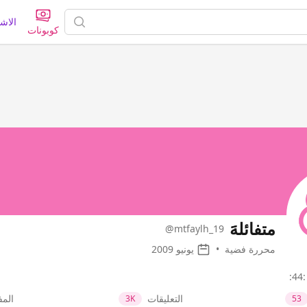
الاش
كوبونات
َمتفائلهََ
@mtfaylh_19
محررة فضية
•
يونيو 2009
:
التعليقات
الم
3K
53