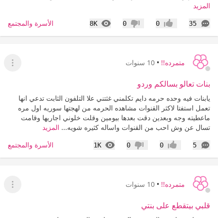
المزيد
التعليقات
المشاهدات
الأسرة والمجتمع
8K
0
0
35
إعجاب
عدم إعجاب
متمرده!!
•
10 سنوات
عرض ا
بنات تعالو بسالكم وردو
يابنات فيه وحده حرمه دايم تكلمني غثتني علا التلفون الثابت تدعي انها
تعمل استفتا لاكثر القنوات مشاهده الحرمه من لهجتها سوريه اول مره
ماعطيته وجه وبعدين دقت بعدها بيومين وقلت خلوني اجاريها وقامت
تسال عن وش احب من القنوات واساله كثيره شويه...
المزيد
التعليقات
المشاهدات
الأسرة والمجتمع
1K
0
0
5
إعجاب
عدم إعجاب
متمرده!!
•
10 سنوات
عرض ا
قلبي بيتقطع على بنتي