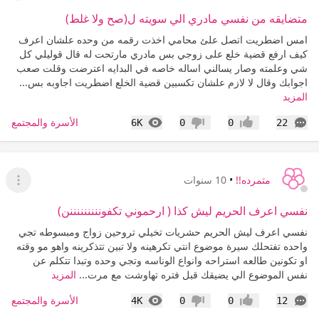
متضايقه من نفسي مادري الي سويته ل(صح ولا غلط)
امس اضطريت اتصل علئ محامي اخذت رقمه من وحده علشان اعرف
كيف ارفع قضية خلع على زوجي بس مادري مارتحت له قال قوليلي كل
شي وعلمته وصار يسالني اساله خاصه في البدايه اعترضت وقلت صعب
اجوابك وقال لا لازم علشان تكسبين قضية الخلع اضطريت اجاوبه بس...
المزيد
التعليقات
المشاهدات
الأسرة والمجتمع
6K
0
0
22
إعجاب
عدم إعجاب
متمرده!!
•
10 سنوات
عرض ا
نفسي اعرف الحريم ليش كذا ( ارحموني تكفونننننننننن)
نفسي اعرف ليش الحريم حشريات تخيلي تروحين زواج ومبسوطه تجي
واحده تفتحلك سيرة موضوع انتي تكرهينه ولا تبين تتذكرينه واهو مو وقته
او تكونين طالعه استراحه وانواع الوناسه وتجي وحده وتبدا تتكلم عن
نفس الموضوع الي يضيقك قبل فتره تهاوشت مع مرت...
المزيد
التعليقات
المشاهدات
الأسرة والمجتمع
4K
0
0
12
إعجاب
عدم إعجاب