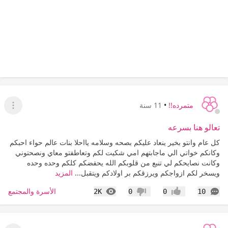
متمرده!!
•
11 سنة
عرض ا
تعالو هنا بسرعه
كل عام وانتو بخير ينعاد عليكم بصحه وسلامه يااحلا بنات عالم حواء احبكم
وكانكم خواتي الي ماجابتهم امي شكيت لكم وتعاطفتو معاي ونصحتوني
وكانت نصايحكم لي تنبع من قلوبكم الله يحفضكم كلكم وحده وحده
ويسخر لكم ازواجكم ويرزقكم بر اولادكم ويتقبل...
المزيد
التعليقات
المشاهدات
الأسرة والمجتمع
2K
0
0
10
إعجاب
عدم إعجاب