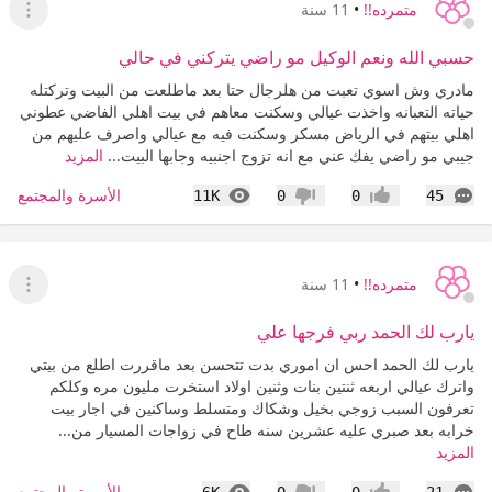
متمرده!!
•
11 سنة
عرض ا
حسبي الله ونعم الوكيل مو راضي يتركني في حالي
مادري وش اسوي تعبت من هلرجال حتا بعد ماطلعت من البيت وتركتله
حياته التعبانه واخذت عيالي وسكنت معاهم في بيت اهلي الفاضي عطوني
اهلي بيتهم في الرياض مسكر وسكنت فيه مع عيالي واصرف عليهم من
جيبي مو راضي يفك عني مع انه تزوج اجنبيه وجابها البيت...
المزيد
التعليقات
المشاهدات
الأسرة والمجتمع
11K
0
0
45
إعجاب
عدم إعجاب
متمرده!!
•
11 سنة
عرض ا
يارب لك الحمد ربي فرجها علي
يارب لك الحمد احس ان اموري بدت تتحسن بعد ماقررت اطلع من بيتي
واترك عيالي اربعه ثنتين بنات وثنين اولاد استخرت مليون مره وكلكم
تعرفون السبب زوجي بخيل وشكاك ومتسلط وساكنين في اجار بيت
خرابه بعد صبري عليه عشرين سنه طاح في زواجات المسيار من...
المزيد
التعليقات
المشاهدات
الأسرة والمجتمع