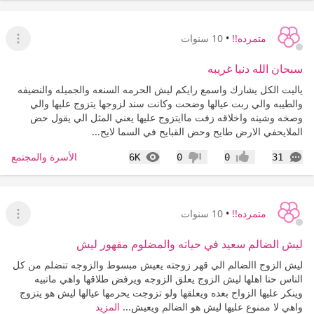
متمرده!!
•
10 سنوات
عرض ا
سبحان الله دنيا غريبه
ياليت الكل يشارك واسمع رايكم ليش الحرمه السنعه والجميله والنضيفه
والطيبه والي ربت عيالها وضحت وكانت سند لزوجها يتزوج عليها والي
وصخه وشينه واخلاقه زفت ماايتزوج عليها يعني المثل الي يقول حض
الملايحفي الارض طايح وحض القبايح في السما لايح...
التعليقات
المشاهدات
الأسرة والمجتمع
6K
0
0
31
إعجاب
عدم إعجاب
متمرده!!
•
10 سنوات
عرض ا
ليش الضالم سعيد في حياته والمضلوم مقهور ليش
ليش الزوج االضالم الي قهر زوجته يعيش مبسوط والزوجه تنضلم من كل
الناس حتا اهلها ليش الزوج يعلق الزوجه ويرفض طلاقها واهي ماتبيه
وينكر عليها الزواج بعده ويعلقها ولو تزوجت يحرمها عيالها ليش هو يتزوج
واهي لا ممنوع عليها ليش هو الضالم ويعيش...
المزيد