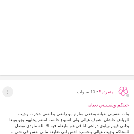
متمرده!!
•
10 سنوات
عرض ا
جيتكم ونفسيتي تعبانه
بنات نفسيتي تعبانه وضعي متازم مو راضي يطلقني حجزت وجيت
للرياض علشان اشوف عيالي ولي اسبوع جالسه انتضر يخليهم يجو ويبغا
يذلني فيهم ويلوي ذراعي انا في هم مايعلم فيه الا الله ماودي نوصل
للمحاكم وجيت عيالي بلحسره احس اني ضايعه مالي نفس في شي...