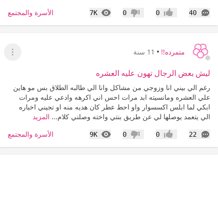
التعليقات
المشاهدات
الأسرة والمجتمع
7K
0
0
40
إعجاب
عدم إعجاب
متمرده!!
•
11 سنة
عرض ا
ليش بعض الرجال تهون عليه العشره
رغم الي بيني انا وزوجي من مشاكل وانا الي طالبه الطلاق بس مو هاين
علي العشره ومانسيته ابد مرات احس اني اكرهه وادعي عليه ومرات
ابكي لما ابلس اكسسوار واو احط عطر كان هديه منه او تجيني اخباره
الي يتعمد يوصلها لي عن طريق بنتي واخته وصلني كلام...
المزيد
التعليقات
المشاهدات
الأسرة والمجتمع
9K
0
0
22
إعجاب
عدم إعجاب