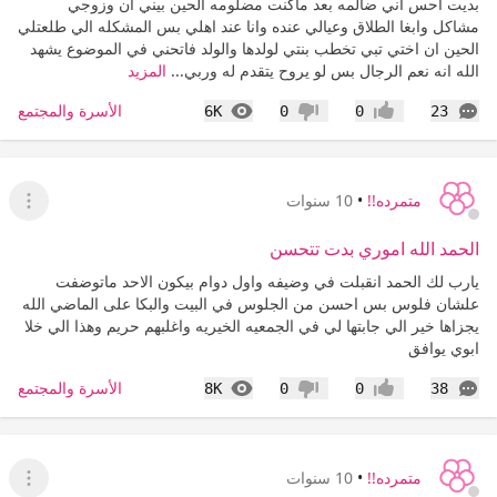
بديت احس اني ضالمه بعد ماكنت مضلومه الحين بيني ان وزوجي
مشاكل وابغا الطلاق وعيالي عنده وانا عند اهلي بس المشكله الي طلعتلي
الحين ان اختي تبي تخطب بنتي لولدها والولد فاتحني في الموضوع يشهد
الله انه نعم الرجال بس لو يروح يتقدم له وربي...
المزيد
التعليقات
المشاهدات
الأسرة والمجتمع
6K
0
0
23
إعجاب
عدم إعجاب
متمرده!!
•
10 سنوات
عرض ا
الحمد الله اموري بدت تتحسن
يارب لك الحمد انقبلت في وضيفه واول دوام بيكون الاحد ماتوضفت
علشان فلوس بس احسن من الجلوس في البيت والبكا على الماضي الله
يجزاها خير الي جابتها لي في الجمعيه الخيريه واغلبهم حريم وهذا الي خلا
ابوي يوافق
التعليقات
المشاهدات
الأسرة والمجتمع
8K
0
0
38
إعجاب
عدم إعجاب
متمرده!!
•
10 سنوات
عرض ا