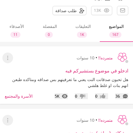
13K
طلب صداقة
المواضيع
التعليقات
المفضلة
الأصدقاء
11
0
1K
167
متمرده!!
•
10 سنوات
عرض ا
ادخلو في موضوع بستشيركم فيه
هل تحبون صدقاتت النت يعني ما تعرفينهم بس صداقه ومتاكده طبعن
انهم بنات او غلط هلشي
التعليقات
المشاهدات
الأسرة والمجتمع
5K
0
0
36
إعجاب
عدم إعجاب
متمرده!!
•
10 سنوات
عرض ا