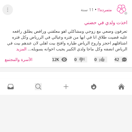
متمرده!!
•
11 سنة
عرض ا
اخذت ولدي في حضني
تعرفون وضعي مع زوجي ومشاكلي اهو معلقني ورافض يطلق رافعه
عليه قضيت طلاق انا في ابها من فتره وعيالي في الررياض وكل فتره
اشتاقلهم احجز واروح الرياض طياره وافتح بيت اهلي لان عندهم بيت في
الرياض انضفه وكل ماجا ولدي الكبير يجيب اخوانه يسويله...
المزيد
التعليقات
المشاهدات
الأسرة والمجتمع
12K
0
0
42
إعجاب
عدم إعجاب
متمرده!!
•
11 سنة
عرض القا
ماحد مرتاح بهلدنيا
كل ماجيت انام يذبحني التفكير والقلق من تحت عيوني صار اسود اتمنا
اشيل هموم الدنيا من راسي وانام علا المخده وانا مارتاحه هذا كل الي
اقدراكتبه السكوت صار عنوني لان الكلام ماعاد يفيد لاتغلط تعاتب حد مو
مهتم يسمعلك عتاب ...
المزيد