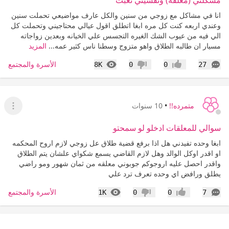
مشكلتي (معلقه) ونفسيتي تعبت
انا في مشاكل مع زوجي من سنين والكل عارف مواضيعي تحملت سنين
وعندي اربعه كنت كل مره ابغا اتطلق اقول عيالي محتاجيني وتحملت كل
الي فيه من عيوب الشك الغيره التجسس علي الخيانه وبعدين زواجاته
مسيار ان طالبه الطلاق واهو متزوج وسطنا ناس كثير عمه...
المزيد
التعليقات
المشاهدات
الأسرة والمجتمع
8K
0
0
27
إعجاب
عدم إعجاب
متمرده!!
•
10 سنوات
عرض ا
سوالي للمعلقات ادخلو لو سمحتو
ابغا وحده تفيدني هل اذا برفع قضية طلاق عل زوجي لازم اروح المحكمه
او اقدر اوكل الوالد وهل لازم القاضي يسمع شكواي علشان يتم الطلاق
واقدر احصل عليه اروجوكم جوبوني معلقه من ثمان شهور ومو راضي
يطلق ورافض اي وحده تعرف ترد علي
التعليقات
المشاهدات
الأسرة والمجتمع
1K
0
0
7
إعجاب
عدم إعجاب