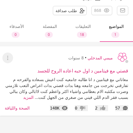
868
طلب صداقة
المواضيع
التعليقات
المفضلة
الأصدقاء
0
0
18
1
ميمي المدخلي
•
8 سنوات
عرض ا
قصتي مع فيتامين د اول حبه اعاده الروح للجسد
معاناتي مع فيتامين د انا طالبه جامعيه كنت اعيش بسعاده والفرحه م
تفارقني تخرجت من جامعه وهنا بدات قصتي بدات اعراض التعب تلازمني
وصرت مكتئبه الام بعظامي واشياء اكثر واعظم كنت لاابالي وكان ببالي
بسبب فقر الدم اللي فيني من صغري من الجهل كنت...
المزيد
التعليقات
المشاهدات
الصحة واللياقة
148K
0
2
57
إعجاب
عدم إعجاب