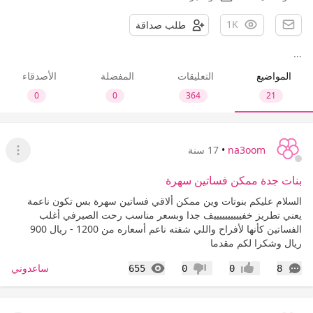
1K
طلب صداقة
...
المواضيع
التعليقات
المفضلة
الأصدقاء
0
0
364
21
na3oom
•
17 سنة
عرض ا
بنات جدة ممكن فساتين سهرة
السلام عليكم بنوتات وين ممكن ألاقي فساتين سهرة بس تكون ناعمة
يعني تطريز خفييييييييييف جدا وبسعر مناسب رحت الصيرفي أغلب
الفساتين كأنها لأفراح واللي شفته ناعم أسعاره من 1200 - ريال 900
ريال وشكرا لكم مقدما
التعليقات
المشاهدات
ساعدوني
655
0
0
8
إعجاب
عدم إعجاب