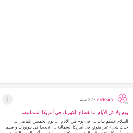
na3oom
•
22 سنة
عرض ا
يوم ولا كل الأيام ... انقطاع الكهرباء في أمريكا الشمالية...
السلام عليكم بنات .... في يوم من الأيام .... يوم الخميس الماضي ...
حدث شيء غير متوقع في أمريكا الشمالية .... تحديدا في نيويورك و قسم
في أمريكا وانتقل الى الجنوب من كندا وصولا بتورنو أكبر المدن الكندية