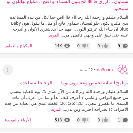
سماوي ... أزرق فااااااااتح بلون السماء أو أفتح .. مكياج بهاللون لو
سمحتو
السلام عليكم و رحمة الله رجااااء خاااااص جدا لكل من بيده المساعدة
بدي مكياج يكون حلو لفستان سماوي فاتح أو متل ما بنقول هون Baby
Blue ان شاء الله عرفتو اللون ... مهم جدا بديأشتري الألوان و أتدرب
عليه حتى يلبق على وجهي فأتمنى من...
المزيد
التعليقات
المشاهدات
المكياج والعطور
14K
0
0
9
إعجاب
عدم إعجاب
na3oom
•
22 سنة
عرض ا
برنامج العناية لخمس وعشرون يوما ..... الرجاء المساعدة
السلام عليكم ورحمة الله وبركاته من الآن عندي 25 يوم للعناية بنفسي
من جميع النواحي و لكنني لا أعرف كيف أبدأ و بما أني أعرف أن بنات
المنتدى ما يقصروا معي ...:26: :26: :26: الخطة عندي هي العناية من هذه
الأطراف : ( بصراحة احترت وين بدي...
المزيد
التعليقات
المشاهدات
الأزياء والموضة
518
0
0
1
إعجاب
عدم إعجاب