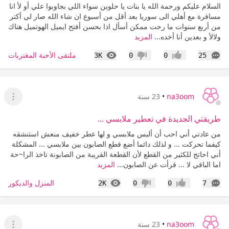
السلام عليكم ورحمة الله يا بنات يا حلوين سواء اللي بجاوبوا علي أو لأ انا
مسافرة مع أهلي الى سوريا بعد أقل من أسبوع ان شاء الله صار لي أكتر
من أربع سنوات ما رحت ممكن أسأل اذا بحسن أفتح ايميل الهوتميل هناك
ولالأ و بعدين أنا أخده...
المزيد
التعليقات
المشاهدات
ملتقى الأحبة المغتربات
3K
0
0
25
إعجاب
عدم إعجاب
na3oom
•
23 سنة
عرض ا
طريقتي الجديدة في تعطير ملابسي ...
من عادتي أني احب أن ألبس ملابسي و لها عطر خفيف منعش استنشقه
كيفما تحركت ... و لذلك دائما أضع قطع الصابون بين ملابسي ... المشكلة
أني احاتج للكثير من القطع لأن القطعة القريبة من الصابونة تاخذ الرا~حة
اما الباقي لا ... قرأت عن الصابون...
المزيد
التعليقات
المشاهدات
المنزل والديكور
2K
0
0
7
إعجاب
عدم إعجاب
na3oom
•
23 سنة