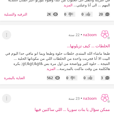
المهم ... الى أنا وعيلتي...
المزيد
التعليقات
المشاهدات
الترفيه والتسلية
2K
0
0
20
إعجاب
عدم إعجاب
na3oom
•
22 سنة
عرض ا
الخلطات ... كيف تزيلونها...
طبعا ماشاء الله المنتدى خلطات حلوة وطبعا وبما انو مافي حدا اليوم في
البيت الا أنا فجربت واحدة من الخلطات اللي من مكوناتها الحلبة ...
النتيجة .. حلوة كتير وواضحة من اول مرة بس &gt;&gt;&gt; بكره
هالكلمة من وقت ماكنت بالمدرسة...
المزيد
التعليقات
المشاهدات
العناية بالبشرة
562
0
0
3
إعجاب
عدم إعجاب
na3oom
•
23 سنة
عرض ا
ممكن سؤال يا بنات سوريا ... اللي ساكنين فيها