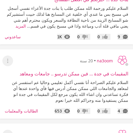
السلام عليكم ورحمة الله ممكن طلب يا بنات جدة الأعزاء نفسي أسجل
في مسبح بس ما عندي أي خلفية عن المسابح هنا لذلك حبيت أستشيركم
شو المسابح الزينة من ناحية النظافة والسعر ويكون محترم أهم شي
يعني مافي قلة أدب ومياعة واذا في مسبح يكون في قسم...
المزيد
التعليقات
المشاهدات
ساعدوني
1K
0
0
9
إعجاب
عدم إعجاب
na3oom
•
20 سنة
عرض ا
المقيمات في جدة ... فين ممكن تدرسو .. جامعات ومعاهد
السلام عليكم الصراحة أنا نفسي أكمل تعليمي وحاليا عم استفسر عن
لمعاهد والجامعات اللي ممكن ممكن أدرس فيها فأي واحدة عندها أي
فكرة تساعدني وان اشاء الله يكون مرجع لكل المقيمات في جدة انو
ممكن يستفيدوا منه وجزاكم الله خيرا نعوم
التعليقات
المشاهدات
الطالبات والمعلمات
653
0
0
4
إعجاب
عدم إعجاب