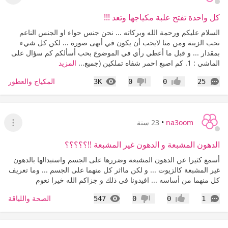
عرض ا
كل واحدة تفتح علبة مكياجها وتعد !!!
السلام عليكم ورحمة الله وبركاته ... نحن جنس حواء او الجنس الناعم
نحب الزينة ومن منا لايحب أن يكون في أبهى صورة ... لكن كل شيء
بمقدار ... و قبل ما أعطي رأي في الموضوع بحب أسألكم كم سؤال على
الماشي : 1. كم اصبع احمر شفاه تملكين (جميع...
المزيد
التعليقات
المشاهدات
المكياج والعطور
3K
0
0
25
إعجاب
عدم إعجاب
na3oom
•
23 سنة
عرض ا
الدهون المشبعة و الدهون غير المشبعة !!؟؟؟؟؟
أسمع كثيرا عن الدهون المشبعة وضررها على الجسم واستبدالها بالدهون
غير المشبعة كالزيوت ... و لكن مااثر كل منهما على الجسم ... وما تعريف
كل منهما من أساسه ... افيدونا في ذلك و جزاكم الله خيرا نعوم
التعليقات
المشاهدات
الصحة واللياقة
547
0
0
1
إعجاب
عدم إعجاب