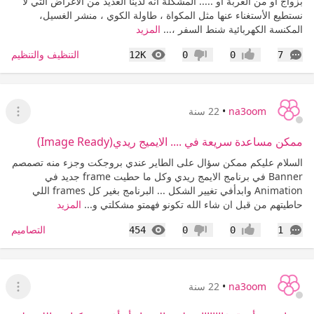
بزواج أو من الغربة أو ..... المشكلة أنه لدينا العديد من الأغراض التي لا
نستطيع الأستغناء عنها مثل المكواة ، طاولة الكوي ، منشر الغسيل،
المكنسة الكهربائية شنط السفر ،...
المزيد
التعليقات
المشاهدات
التنظيف والتنظيم
12K
0
0
7
إعجاب
عدم إعجاب
na3oom
•
22 سنة
عرض ا
ممكن مساعدة سريعة في .... الايميج ريدي(Image Ready)
السلام عليكم ممكن سؤال على الطاير عندي بروجكت وجزء منه تصمصم
Banner في برنامج الايمج ريدي وكل ما حطيت frame جديد في
Animation وابدأفي تغيير الشكل ... البرنامج بغير كل frames اللي
حاطيتهم من قبل ان شاء الله تكونو فهمتو مشكلتي و...
المزيد
التعليقات
المشاهدات
التصاميم
454
0
0
1
إعجاب
عدم إعجاب
na3oom
•
22 سنة
عرض ا