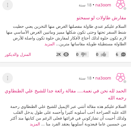
na3oom
•
18 سنة
عرض ا
مفارش طاولات لو سمحتو
السلام عليكم عندي طاولة مفصلتها الغرض منها التخزين يعني حطيت
شنط السفر تحتها وحتى تكون شكلها مميز وماتبين الغرض الأساسي منها
لازم تكون حلوة لذلك أحتاج لأفكار لمفارش حلوة تكون واصلة للأرض
الطاولة مستطيلة طويلة مقاساتها مترين...
المزيد
التعليقات
المشاهدات
المنزل والديكور
2K
0
0
6
إعجاب
عدم إعجاب
na3oom
•
18 سنة
عرض ا
الحمد لله نحن في نعمة..... مقالة رائعة جدا للشيخ علي الطنطاوي
رحمه الله
السلام عليكم هذه مقالة أتتني عبر الإيميل للشيخ علي الطنطاوي رحمة
الله عليه الصراحة أحب أسلوبه كثيرا وأحسه على طول يدخل القلب
ولذلك أحببت أن تشاركوني في قرائتها فعلى الرغم من كتابتها منذ أكثر
من خمسين عاما فبعذوبة أسلوبها يعتقد الفرد منا ...
المزيد