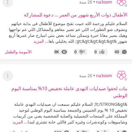
na3oom
•
20 سنة
عرض ا
الأطفال ذوات الأربع شهور من العمر ... دعوة للمشاركة
السلام عليكم ورحمة الله حبيت نفتح موضوع للأطفال في بداية حياتهم
ونشوف شو التطورات اللي عم تصير معاهم والمشاكل اللي عم نواجهها
وهيك بصير معانا خبرة وممكن نساعد بعض بنتي امبارح صار عمرها أربع
شهور &gt;&gt;&gt;&gt;&gt; الله يخليلي ياها...
المزيد
التعليقات
المشاهدات
الأمومة والطفل
8K
0
0
40
إعجاب
عدم إعجاب
na3oom
•
20 سنة
عرض ا
بنات لحقوا صيدليات النهدي عاملة تخفيض 10% بمناسبة اليوم
الوطني
&lt;/STRONG&gt; السلام عليكم سمعت ان صيدليات النهدي عاملة
تخفيض 10 % يوم الخميس والجمعة بمناسبة اليوم الوطني لتوحيد
المملكة على المنتجات التجميلية والعناية الشخصية يعني من كريمات
وشامبوهات وكوندشرات وغيره كتير فاللي حابة تشتري لتبدا...
المزيد