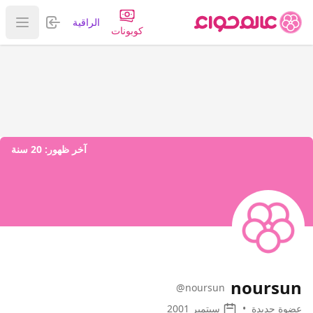
تسجيل الدخول
الراقية
عرض ا
كوبونات
آخر ظهور:
20 سنة
noursun
@noursun
عضوة جديدة
•
سبتمبر 2001