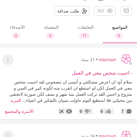
302
طلب صداقة
المواضيع
التعليقات
المفضلة
الأصدقاء
0
0
17
3
noursun
•
21 سنة
عرض ا
- احببت شخص معي في العمل
سلام أود ان اعرض مشكلتي و أتمنى ان تنصحوني لقد احببت شخص
معي في العمل لكن لم استطع ان اتقرب منه لكونه كبير في السن و
متزوج و اجنبي القد تركت العمل منذ شهر و نصف لكن صورتة لاتختفي
من مخيلتي فلا استطيع النوم حاولت نسيان بالتفكير في اشياء...
المزيد
التعليقات
المشاهدات
الأسرة والمجتمع
1K
0
0
7
إعجاب
عدم إعجاب
noursun
•
24 سنة