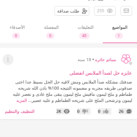
255
طلب صداقة
المواضيع
التعليقات
المفضلة
الأصدقاء
0
0
45
1
نسائم حائره
•
18 سنة
عرض ا
عايزه حل لصدأ الملابس اتفضلى
صدفتك مشكله صدأ الملابس ومش لاقيه حل الحل بسيط جدا اختى
صدقونى طريقه مجربه و مضمونه النتيجه 100% باذن الله شريحه
طماطم و ملح ليمون مافيش ملح ليمون يبقى ملح عادى و نعصر عليه
ليمون وترشحى الملح على شريحه الطماطم و عليه عصير...
المزيد
التعليقات
المشاهدات
التنظيف والتنظيم
2K
0
0
26
إعجاب
عدم إعجاب