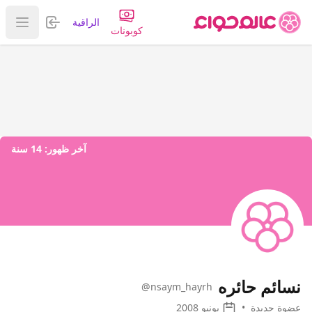
تسجيل الدخول
الراقية
عرض ا
كوبونات
آخر ظهور:
14 سنة
نسائم حائره
@nsaym_hayrh
عضوة جديدة
•
يونيو 2008