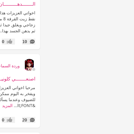
الـــــــدهـــــــــا
نقط
زجاجي ويغلق جيدا ثم 
ثم يدهن الجسد بهذا..
التعليقات
0
10
إعجاب
وردة السماء
اصنعـــــــي كلونيـــ
مرحبا اخواتي العزيز
ويفخر به اليوم ممكن 
للضيوف وعندما يسألك اح
&lt;FONT...
المزيد
التعليقات
0
20
إعجاب