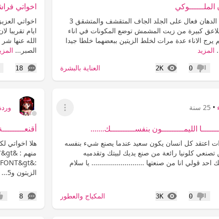
ن الملــــــوكي
اخواتي فراشة
اخواتي العزيزات هذا الدهان فعال على الجلد الجاف المتقشف والمتشقق 3
اخواتي العزي
 زيت القرفة 8 ملاعق كبيرة من زيت المشمش توضع المكونات في اناء
ايام تقريبا ل
يرج الاناء عدة مرات لخلط الزيتين ببعضهما خلطا جيدا
الله عنها شر 
.
المزيد
الصبر...
المزي
المشاهدات
التعليقات
العناية بالبشرة
18
2K
0
عدم إعجاب
إع
•
25 سنة
وردة
عرض القائمة
ـــــا الليمـــــــــون بنفســــــــــك.......
أقنعـــــــــة
ات اعتقد كل انسان يكون سعيد عندما يصنع شيء بنفسه
هلا اخواتي لكم
تصنعي كلونيا رائعة من صنع يديك لبيتك وتقدميه
د قولي انا من صنعتها ........................... يا سلام
الزيتون و5...
المشاهدات
التعليقات
المكياج والعطور
8
3K
0
عدم إعجاب
إعج