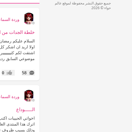
جميع حقوق النشر محفوظة لموقع عالم
حواء © 2026
وردة السماء
خلطة الجدات من ا
السلام عليكم رمضان
اولا اريد ان اشكر ك
اشتقت لكم كثييييييير
موضوعي السابق ردي
التعليقات
0
58
إعجاب
وردة السماء
الـــــوداع
اخواتي الحبيبات اكت
اترك هذا المنتدى الغ
وذلك بسبب ظروف تجب