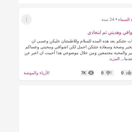
 السماء
•
24 سنة
عرض القائمة
قي وهديتي ثم ابتعادي
ات جئتكم بعد هذه المده للسلام وللاطمئنان عليكن وعسى ان
بخير وصحة وسعادة جئتكن احمل لكن اشواقي ومحبتي وعساكم
خير والمحبة مجتمعين ومن خلال موضوعي هذا أحببت ان اعبر عن
دما...
المزيد
المشاهدات
الأزياء والموضة
7K
0
0
جاب
عدم إعجاب