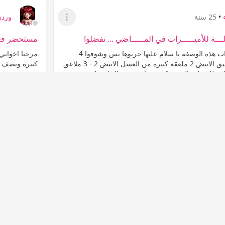
•
25 سنة
وردة
عرض القائمة
ــة للأميـــــرات في المـــــاضي ... تفضلوا
مستحضر فعال
مرحبا اخواتي العزيزات هذه الوصفة يا سلام عليها جربوها بس وشوفوا 4
مرحبا اخواتي 
ملاعق كبيرة من الدقيق الابيض 2 ملعقة كبيرة من العسل الابيض 2 - 3 ملاعق
كبيرة ونصف م
ف للعسل والدقيق كمية مناسبة من الحليب لصنع عجينة
زيت عصفر ملع
لعمل...
المزيد
المشاهدات
التعليقات
العناية بالبشرة
20
3K
0
عدم إعجاب
إع
•
25 سنة
عرض القائمة
ســــــل والبيض
خير وسلام هذا القناع ينفع للبشره المشدودة الغير مرنه
هذا القناع يكسب الجلد خاصية المرونة والنعومة بيضة واحدة 1 ملعقة صغيرة
م 1 ملعقة صغيرة عسل نحل اخلطي صفار البيض في الخلاط
يد