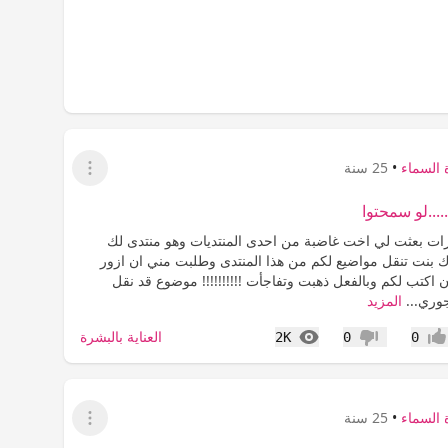
 السماء
•
25 سنة
عرض القائمة
.....لو سمحتوا
زات بعثت لي اخت غاضبة من احدى المنتديات وهو منتدى لك
ك بنت تنقل مواضيع لكم من هذا المنتدى وطلبت مني ان ازور
ن اكتب لكم وبالفعل ذهبت وتفاجأت !!!!!!!!!! موضوع قد نقل
جوري...
المزيد
المشاهدات
العناية بالبشرة
2K
0
0
جاب
عدم إعجاب
 السماء
•
25 سنة
عرض القائمة