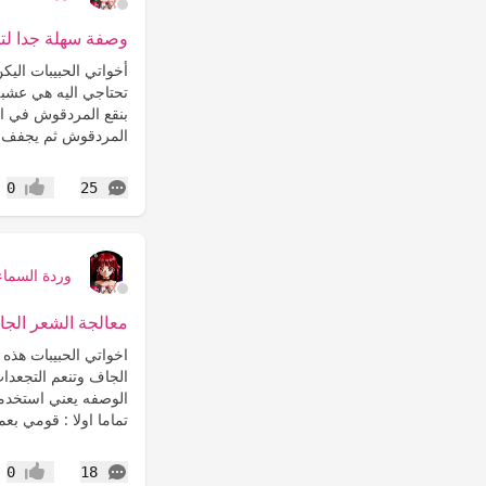
وصفة سهلة جدا لتن
أخواتي الحبيبات الي
تحتاجي اليه هي عشب
بنقع المردقوش في ا
المردقوش ثم يجفف.
التعليقات
0
25
إعجاب
وردة السماء
معالجة الشعر الجا
اخواتي الحبيبات هذه
الجاف وتنعم التجعدات 
الوصفه يعني استخد
تماما اولا : قومي بعم
التعليقات
0
18
إعجاب