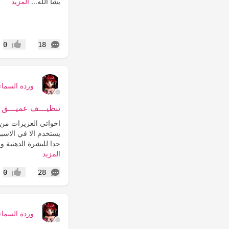
يشأ الله...
المزيد
التعليقات
0
18
إعجاب
وردة السماء
تنظيـــف عميـــق و
اخواتي العزيزات من ب
يستخدم الا في الاسب
جدا للبشرة الدهنية ولعلاج 
المزيد
التعليقات
0
28
إعجاب
وردة السماء