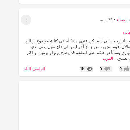
 السماء
•
25 سنة
عرض القائمة
يات
ات انا رجعت لي ايام لكن عندي مشكله في كتابة موضوع او الرد
لان اقوم بتجربه من جهاز آخر ليس لي فان تقبل يعني لدي
زي وسأتأخر عنكم حتى اصلحه قد يحتاج يوم او يومين او اكثر
ي بصدق...
المزيد
المشاهدات
الملتقى العام
1K
0
0
جاب
عدم إعجاب