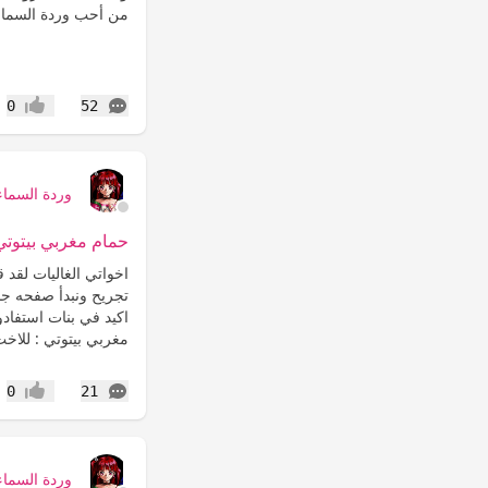
من أحب وردة السماء
التعليقات
0
52
إعجاب
وردة السماء
حمام مغربي بيتوتي 
اخواتي الغاليات لق
تجريح ونبدأ صفحه جد
اكيد في بنات استفاد
مغربي بيتوتي : للاخت
التعليقات
0
21
إعجاب
وردة السماء