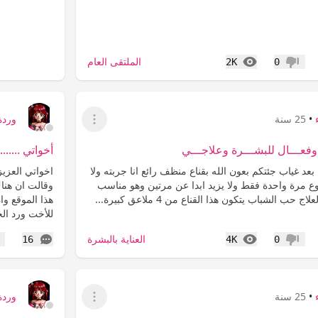
المشاهدات
الملتقى العام
2K
0
عدم إعجاب
•
25 سنة
وردة
عرض القائمة
فعـــال للبشـــرة وعلاجـــي
أخواتي .......
عد غياب جئتكم بعون الله بقناع منظف رائع انا جربته ولا
اخواتي العزي
وع مرة واحدة فقط ولا يزيد ابدا عن مرتين وهو مناسب
وقالت ان هنا
حب الشباب يتكون هذا القناع من 4 ملاعق كبيرة...
هذا الموقع وا
للأخت ورد ال
المشاهدات
التعليقات
العناية بالبشرة
16
4K
0
عدم إعجاب
إع
•
25 سنة
وردة
عرض القائمة