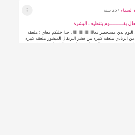
 السماء
•
25 سنة
عرض القائمة
 يقـــــــــوم بتنظيف البشرة
اليوم لدي مستحضر فعااااااااااااااااال جدا خليكم معاي : ملعقة
ن الزبادي ملعقة كبيرة من قشر البرتقال المبشور ملعقة كبيرة
قة كبيرة مطحون الشوفان تخلط جميع المكونات ببعضها
المشاهدات
العناية بالبشرة
3K
0
0
جاب
عدم إعجاب