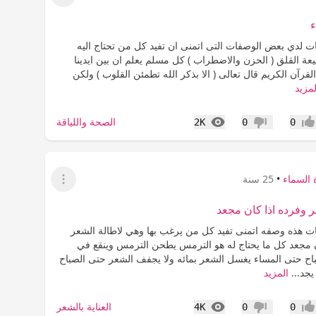
عرض القائمة
ء
ات لدي بعض الوصفات التى اتمنى ان تفيد كل من تحتاج اليه
ة القلق ( الحزن والاضطراب ) كل مسلم يعلم ان بين ايدينا
القرآن الكريم قال تعالى ( الا بذكر الله تطمئن القلوب ) ولكن
لمزيد
المشاهدات
الصحة واللياقة
2K
0
0
جاب
عدم إعجاب
 السماء
•
25 سنة
عرض القائمة
ر وفرده اذا كان مجعد
بات هذه وصفه اتمنى تفيد كل من يرغب بها وهي لاطالة الشعر
ن مجعد كل ما يحتاج له هو الترمس يطحن الترمس وينقع في
باح حتى المساء يغسل الشعر بمائه ولا يجفف الشعر حتى الصباح
يجد...
المزيد
المشاهدات
العناية بالشعر
4K
0
0
جاب
عدم إعجاب