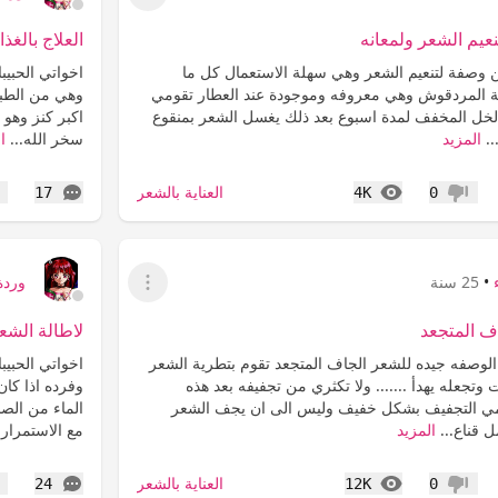
عرض القائمة
عيم الشعر ولمعانه
العلاج بالغذا
كن وصفة لتنعيم الشعر وهي سهلة الاستعمال كل ما
اخواتي الحبيب
ة المردقوش وهي معروفه وموجودة عند العطار تقومي
وهي من الطبيع
لخل المخفف لمدة اسبوع بعد ذلك يغسل الشعر بمنقوع
اكبر كنز وهو 
..
المزيد
سخر الله...
ا
المشاهدات
التعليقات
العناية بالشعر
17
4K
0
عدم إعجاب
إع
•
25 سنة
وردة
عرض القائمة
ف المتجعد
لاطالة الشع
 الوصفه جيده للشعر الجاف المتجعد تقوم بتطرية الشعر
اخواتي الحبي
وتجعله يهدأ ....... ولا تكثري من تجفيفه بعد هذه
وفرده اذا كا
مي التجفيف بشكل خفيف وليس الى ان يجف الشعر
الماء من الص
ل قناع...
المزيد
مع الاستمرار 
المشاهدات
التعليقات
العناية بالشعر
24
12K
0
عدم إعجاب
إع