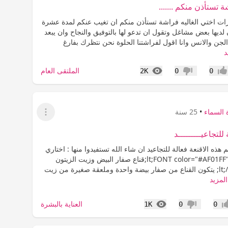
 تستأذن منكم .......
زات اختي الغاليه فراشة تستأذن منكم ان تغيب عنكم لمدة عشرة
ان لديها بعض مشاغل وتقول ان تدعو لها بالتوفيق والنجاح وان يبعد
الجن والانس وانا اقول لفراشتنا الحلوة نحن نتظرك بفارغ
د
المشاهدات
الملتقى العام
2K
0
0
جاب
عدم إعجاب
 السماء
•
25 سنة
عرض القائمة
 للتجاعيـــــــــد
 هذه الاقنعة فعالة للتجاعيد ان شاء الله تستفيدوا منها : اختاري
منهم : &lt;FONT color="#AF01FF"&gt;قناع صفار البيض وزيت الزيتون
:&lt;/FONT&gt; يتكون القناع من صفار بيضة واحدة وملعقة صغيرة من زيت
المزيد
المشاهدات
العناية بالبشرة
1K
0
0
اب
عدم إعجاب