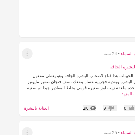
 السماء
•
24 سنة
عرض القائمة
لبشرة الجافة
 الحبيبات هذا قناع لاصحاب البشره الجافة وهو يعطي مفعول
لبشره ويغذيه فجربيه عساه ينفعك نصف فنجان صغير مايونيز
حدة ملعقة زيت لوز صغيرة قومي بخلط المقادير جيدا ثم ضعيه
.
المزيد
المشاهدات
العناية بالبشرة
2K
0
0
جاب
عدم إعجاب
 السماء
•
25 سنة