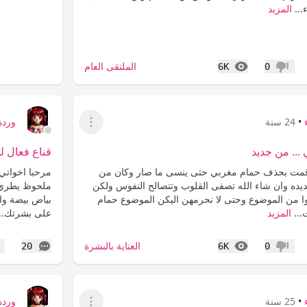
...
المزيد
المشاهدات
الملتقى العام
6K
0
عدم إعجاب
•
24 سنة
وردة
عرض القائمة
... من جديد
قناع فعال ل
د قمت بحذف حمام مغربي حتى ينسى ما صار وكان من
مرحبا اخواتي
يده وان شاء الله تصفى القلوب وتتصالح النفوس ولكن
ملحوظ يطري ا
وا من الموضوع وحتى لا نحرمهن اليكن الموضوع حمام
بياض بيضة وا
...
المزيد
على بشرتك..
المشاهدات
التعليقات
العناية بالبشرة
20
6K
0
عدم إعجاب
إع
•
25 سنة
وردة