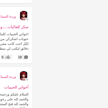
وردة السماء
شكر للغاليات ....
اخواتي الحبيبات كلم
حنونات اشكركن من ا
لكل اخت كانت معي ح
دقائق لتكتب لي سطر
التعليقات
0
18
إعجاب
وردة السماء
أخواتي الحبيبات
السلام عليكم ورحمة ا
والحمد لله على رجوع 
والحمد لله فتح المنت