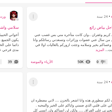
•
24 سنة
وردة
عرض القائمة
جل بياض رائع
سلامي واشوا
 كريم وغفران ..وان كانت متأخره مني بس غصب عني
أخواتي الحبيب
ل من سال عني عضوات وزائرات وتسعدني رسائلكم وانا
يكون الجميع 
 وعساكم بخير وسلامه وجئت ازوركم يالغاليات اولا في
دائما على ال
ت...
المزيد
مدى فرحي عن
المشاهدات
التعليقات
الأزياء والموضة
39
50K
0
عدم إعجاب
إع
•
24 سنة
عرض القائمة
ب لكم سطوري هذه وانا اشعر بالحزن .... لاني مضطره ان
الي على قلبي الذي ضمني واياكم على الخير والمحبه .
رني على الفراق ..... ولكن لن انساكم ولن انسى كل