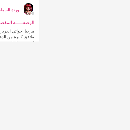
وردة السماء
الوصفـــــة المفضلـ
كبيرة من الحليب يضا
ثم توضع...
المزيد
التعليقات
0
27
إعجاب
وردة السماء
قنــــــــــــاع الع
مرحبا اخواتي عساكم ب
زيت سمس
وبسرعة بطيئة...
المز