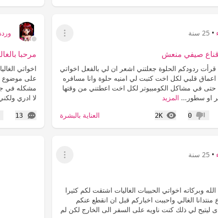
•
25 سنة
وردة
عرض القائمة
وقناع صيفي منعش
مرحبا بالغال
ا قرأت ردودكم الحلوة جعلتني اشعر ان لي بالفعل اخواتي
اخواتي الغالي
عماق قلبي لكل اخت كتبت لي امنيه حلوة وانا مسافره
على موضوع وا
تى في مشاكل الكومبيوتر لكل اخت اعطتني من وقتها
مشكله في جها
 او سطور...
المزيد
لا ادري ولكن
المشاهدات
التعليقات
العناية بالبشرة
13
2K
0
عدم إعجاب
إع
•
25 سنة
عرض القائمة
لله وبركاته اخواتي الحبيبات الغاليات اشتقت لكم كثيرا
منتدانا الغالي واحببت اخباركم قبل ان انقطع عنكم
دى ليتيح لي ذلك كنت ناويه على السفر الى الخارج لكن لم