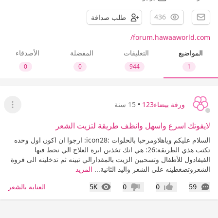
436
طلب صداقة
forum.hawaaworld.com/
المواضيع
التعليقات
المفضلة
الأصدقاء
0
0
944
1
ورقة بيضاء123
•
15 سنة
عرض ا
لايفوتك اسرع واسهل وانظف طريقة لتزيت الشعر
السلام عليكم وياهلاومرحبا بالحلوات :icon28: ارجوا ان اكون اول وحده
تكتب هذي الطريقة:26: هي انك تخذين ابرة العلاج الي نحط فيها
الفيفادول للأطفال وتسحبين الزيت بالمقدارالي تبينه ثم تدخلينه الى فروة
الشعروتضغطينه على الشعر واليد الثانية...
المزيد
التعليقات
المشاهدات
العناية بالشعر
5K
0
0
59
إعجاب
عدم إعجاب