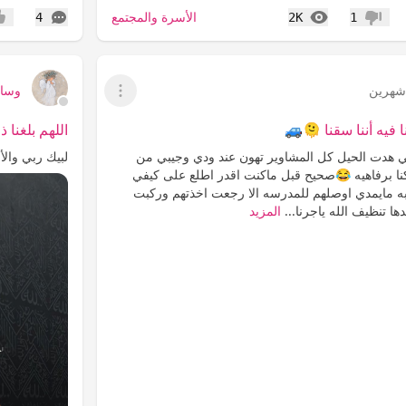
المشاهدات
التعليقات
الأسرة والمجتمع
4
2K
1
عدم إعجاب
إعج
هرين
وساا
عرض القائمة
يه أننا سقنا 🫠🚙
اللهم بلغنا
ي هدت الحيل كل المشاوير تهون عند ودي وجيبي من
لبيك ربي والأ
 كنا برفاهيه 😂صحيح قبل ماكنت اقدر اطلع على كيفي
مايمدي اوصلهم للمدرسه الا رجعت اخذتهم وركبت
ها تنظيف الله ياجرنا...
المزيد