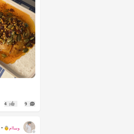
التعليقات
4
9
إعجاب
وساام👵
•
3