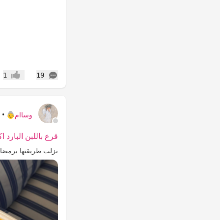
التعليقات
1
19
إعجاب
وساام👵
•
ش
قرع باللبن البارد 
نزلت طريقتها برمضان 