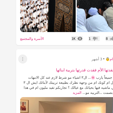
المشاهدات
الأسرة والمجتمع
1K
1
8
اب
عدم إعجاب
م👵
•
3 أشهر
عرض القائمة
يسعد مساكم جميعاً يارب 🌸… ال٣ اشياء مو شرط لازم عند كل الامهات
تفرق من ام ل ام كونك ام من وجهة نظرك بطبيعة تربيتك لأبنائك ايش ال ٣
ماشيه فيها بحياتك مع عيالك ؟ تجاربكم تفيد مليون ام في هذا
بصمت …التربيه مو...
المزيد