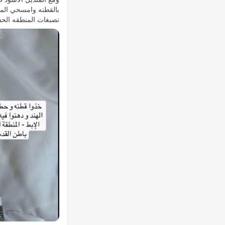
بالقطنه وامسحي المن
تصبغات المنطقه الحس