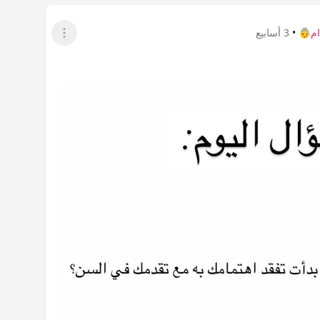
م👵
•
3 أسابيع
عرض القائمة