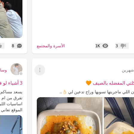
المشاهدات
التعليقات
الأسرة والمجتمع
8
1K
3
عدم إعجاب
إعج
هرين
وساا
عرض القائمة
اكلتي المفضله بالصيف 🧡
3 أشياء لو فقدتها الأم فقدت قدرتها بتربية ابنائها
اللي ماجربتها تسويها وراح تدعين لي 👌🏻..
اساسيات اللي 
الموقع تعاني 