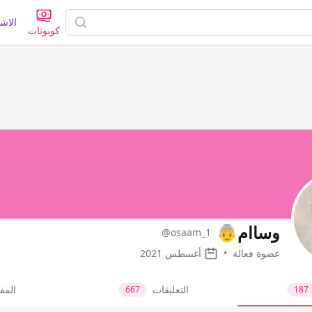
الاش
كوبونات
وساام👵
@osaam_1
عضوة فعالة
•
أغسطس 2021
التعليقات
المف
667
187