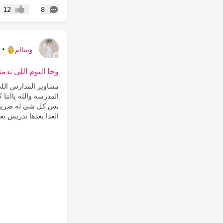
التعليقات
12
8
إعجاب
وساام👵
•
ش
وجا اليوم اللي ندمنا ف
مشاوير المدارس الل
المدرسه والله يااننا
بس كل شي له ضريبه 
الغدا بعدها تدريس بعد