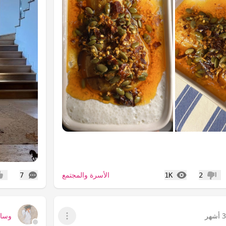
المشاهدات
التعليقات
الأسرة والمجتمع
7
1K
2
عدم إعجاب
إعج
 أشهر
وساا
عرض القائمة