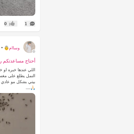
التعليقات
0
1
إعجاب
وساام👵
•
ش
أحتاج مساعدتكم رب
اللي عندها خبره او خ
النمل يطلع على مغسل
بيتي بشكل مو عادي م
🙏🏻….