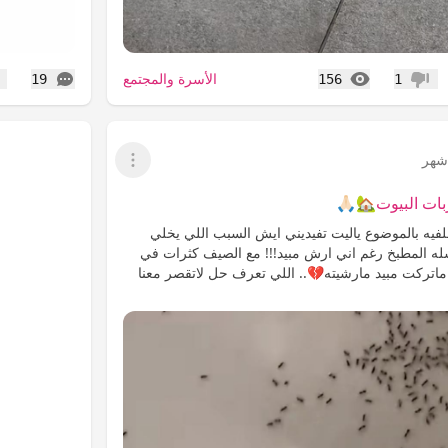
المشاهدات
التعليقات
الأسرة والمجتمع
19
156
1
عدم إعجاب
إع
هر
عرض القائمة
ات البيوت🏡🙏🏻
لفيه بالموضوع ياليت تفيديني ايش السبب اللي يخلي
ه المطبخ رغم اني ارش مبيد!!! مع الصيف كثرات في
اتركت مبيد مارشيته💔.. اللي تعرف حل لاتقصر معنا