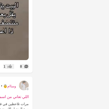
التعليقات
1
8
إعجاب
وساام👵
•
ش
اللي تعاني من اسم
مرات تلاحظين في فر
ومع المنديل الاسود