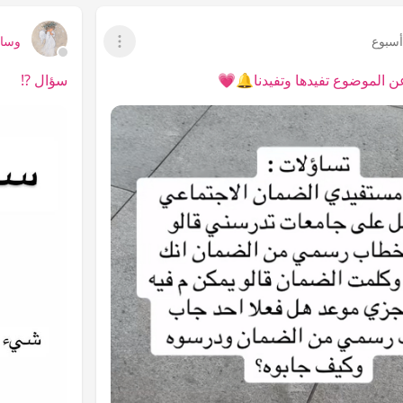
سبوع
وساا
عرض القائمة
عن الموضوع تفيدها وتفيدنا🔔💗
سؤال ⁉️