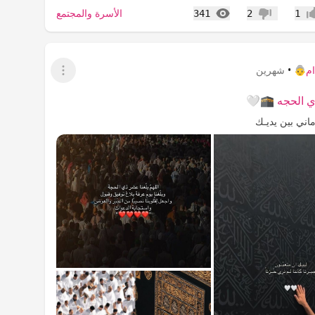
المشاهدات
الأسرة والمجتمع
341
2
1
اب
عدم إعجاب
م👵
•
شهرين
عرض القائمة
 ذي الحجه 🕋🤍
ماني بين يديـك