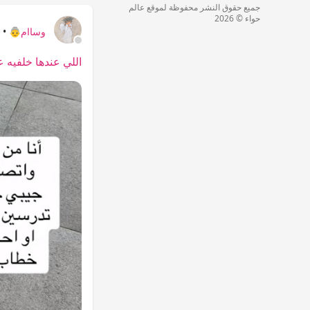
جميع حقوق النشر محفوظة لموقع عالم
حواء © 2026
وساام👵
•
أ
اللي عندها خلفيه 