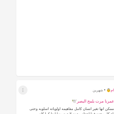
م👵
•
شهرين
عرض القائمة
مرنا مرت بلمح البصر🕊️
كن انها تغير انسان كامل مفاهيمه اولوياته اسلوبه وحتى
ة كل وحده فينا لحظه معينه لايعود منها ابدا كما كان