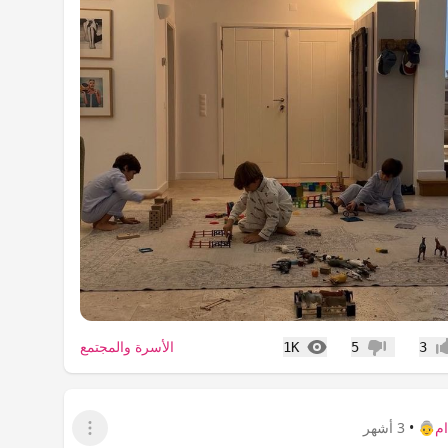
المشاهدات
الأسرة والمجتمع
1K
5
3
اب
عدم إعجاب
م👵
•
3 أشهر
عرض القائمة