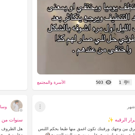
المشاهدات
الأسرة والمجتمع
503
1
عدم إعجاب
هر
وساا
عرض القائمة
رار الرقبه ✨
سنوات من ع
ق بين وجهك ورقبتك تكون اغمق منها طبعا بحكم اللبس
هل الظروف مم
 طبيعي تغمق استمري على زيت جوز الهند العضوي🥥
دعاويه في حيا