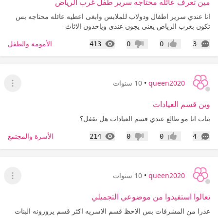
مين تعرف عائله محتاجه سرير طفل غرب الرياض
انا عندي سرير اطفال ودولاب للملابس وابغى اعطيه عائله محتاجه بس
تكون بغرب الرياض يعني يجون عندي وياخذون الاثاث
التعليقات
المشاهدات
الأمومة والطفل
413
0
0
3
إعجاب
عدم إعجاب
queen2020
•
10 سنوات
عرض ا
وين قسم العيادات
بنات انا مو طالع عندي قسم العيادات هل تقفل؟
التعليقات
المشاهدات
الأسرة والمجتمع
214
0
0
4
إعجاب
عدم إعجاب
queen2020
•
10 سنوات
عرض ا
تعالوا استفيدوا من موضوعي التجميلي
عذرا من المشرفات بس الاحظ قسم الاسريه اكثر قسم يزورونه البنات