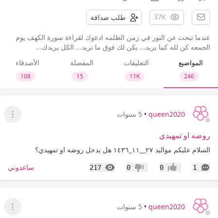
37K
طلب صداقة
عندما تبحث عن النور في زمن الظلمه ادعوك لقراءة سورة الكهف يوم
الجمعه كن لله كما يريد... يكن لك فوق ما تريد... الكل يريدك...
المواضيع
التعليقات
المفضلة
الأصدقاء
108
15
11K
246
queen2020
•
5 سنوات
عرض ا
روضه او تمهيدي
السلام عليكم مواليد ٢٧__١١_١٤٣٦ هل يدخل روضه او تمهيدي؟
التعليقات
المشاهدات
ساعدوني
217
0
0
1
إعجاب
عدم إعجاب
queen2020
•
5 سنوات
عرض ا