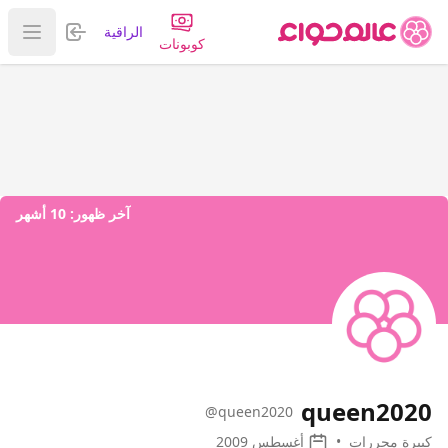
تسجيل الدخول
الراقية
عرض ا
كوبونات
آخر ظهور:
10 أشهر
queen2020
@queen2020
كبيرة محررات
•
أغسطس 2009