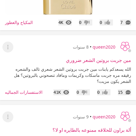
التعليقات
المشاهدات
المكياج والعطور
4K
0
0
7
إعجاب
عدم إعجاب
queen2020
•
8 سنوات
عرض ا
مين جربت بروتين الشعر ضروري
الله يسعدكم يابنات مين جربت بروتين الشعر شعري تالف والشعره
رقيقه مره جربت ماسكات وكريمات ومافاد تنصحوني بالبروتين؟ هل
الشعر يكون مزيت؟
التعليقات
المشاهدات
الاستفسارات الجماليه
41K
0
0
15
إعجاب
عدم إعجاب
queen2020
•
9 سنوات
عرض ا
ألة براون للحلاقه ممنوعه بالطايره او لا؟