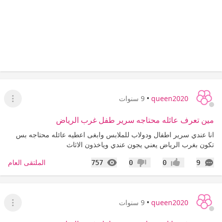
queen2020
•
9 سنوات
عرض ا
مين تعرف عائله محتاجه سرير طفل غرب الرياض
انا عندي سرير اطفال ودولاب للملابس وابغى اعطيه عائله محتاجه بس
تكون بغرب الرياض يعني يجون عندي وياخذون الاثاث
التعليقات
المشاهدات
الملتقى العام
757
0
0
9
إعجاب
عدم إعجاب
queen2020
•
9 سنوات
عرض ا