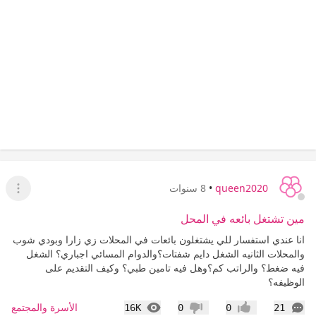
queen2020
•
8 سنوات
عرض ا
مين تشتغل بائعه في المحل
انا عندي استفسار للي يشتغلون بائعات في المحلات زي زارا وبودي شوب
والمحلات الثانيه الشغل دايم شفتات؟والدوام المسائي اجباري؟ الشغل
فيه ضغط؟ والراتب كم؟وهل فيه تامين طبي؟ وكيف التقديم على
الوظيفه؟
التعليقات
المشاهدات
الأسرة والمجتمع
16K
0
0
21
إعجاب
عدم إعجاب