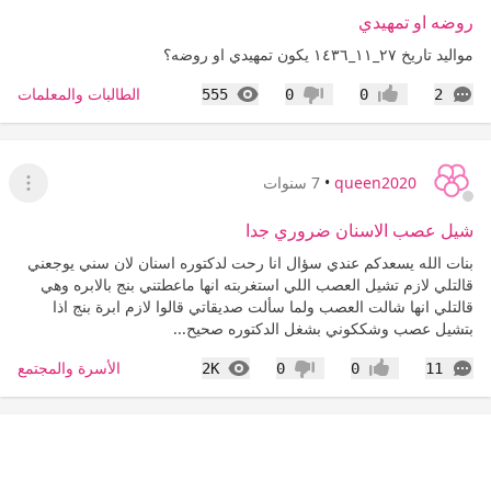
روضه او تمهيدي
مواليد تاريخ ٢٧_١١_١٤٣٦ يكون تمهيدي او روضه؟
التعليقات
المشاهدات
الطالبات والمعلمات
555
0
0
2
إعجاب
عدم إعجاب
queen2020
•
7 سنوات
عرض ا
شيل عصب الاسنان ضروري جدا
بنات الله يسعدكم عندي سؤال انا رحت لدكتوره اسنان لان سني يوجعني
قالتلي لازم تشيل العصب اللي استغربته انها ماعطتني بنج بالابره وهي
قالتلي انها شالت العصب ولما سألت صديقاتي قالوا لازم ابرة بنج اذا
بتشيل عصب وشككوني بشغل الدكتوره صحيح...
التعليقات
المشاهدات
الأسرة والمجتمع
2K
0
0
11
إعجاب
عدم إعجاب