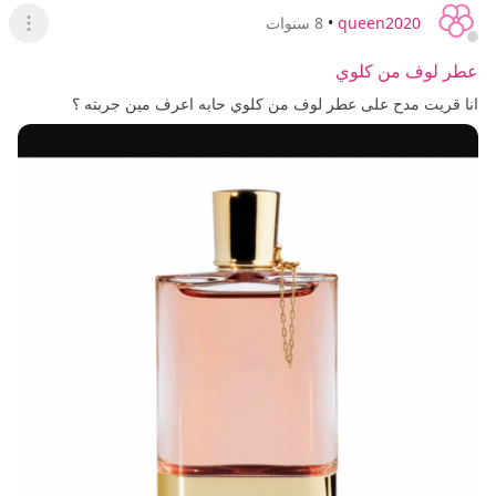
queen2020
•
8 سنوات
عرض ا
عطر لوف من كلوي
انا قريت مدح على عطر لوف من كلوي حابه اعرف مين جربته ؟