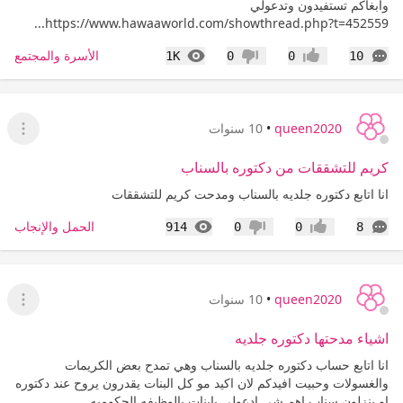
وابغاكم تستفيدون وتدعولي
https://www.hawaaworld.com/showthread.php?t=452559...
التعليقات
المشاهدات
الأسرة والمجتمع
1K
0
0
10
إعجاب
عدم إعجاب
queen2020
•
10 سنوات
عرض ا
كريم للتشققات من دكتوره بالسناب
انا اتابع دكتوره جلديه بالسناب ومدحت كريم للتشققات
التعليقات
المشاهدات
الحمل والإنجاب
914
0
0
8
إعجاب
عدم إعجاب
queen2020
•
10 سنوات
عرض ا
اشياء مدحتها دكتوره جلديه
انا اتابع حساب دكتوره جلديه بالسناب وهي تمدح بعض الكريمات
والغسولات وحبيت افيدكم لان اكيد مو كل البنات يقدرون يروح عند دكتوره
او ينزلون سناب اهم شي ادعولي يابنات بالوظيفه الحكوميه