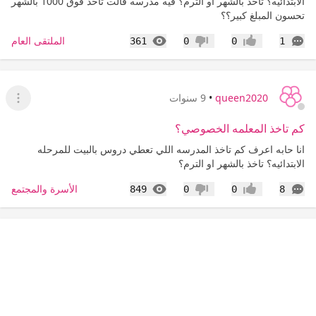
الابتدائيه؟ تاخذ بالشهر او الترم؟ فيه مدرسه قالت تاخذ فوق 1000 بالشهر
تحسون المبلغ كبير؟؟
التعليقات
المشاهدات
الملتقى العام
361
0
0
1
إعجاب
عدم إعجاب
queen2020
•
9 سنوات
عرض ا
كم تاخذ المعلمه الخصوصي؟
انا حابه اعرف كم تاخذ المدرسه اللي تعطي دروس بالبيت للمرحله
الابتدائيه؟ تاخذ بالشهر او الترم؟
التعليقات
المشاهدات
الأسرة والمجتمع
849
0
0
8
إعجاب
عدم إعجاب