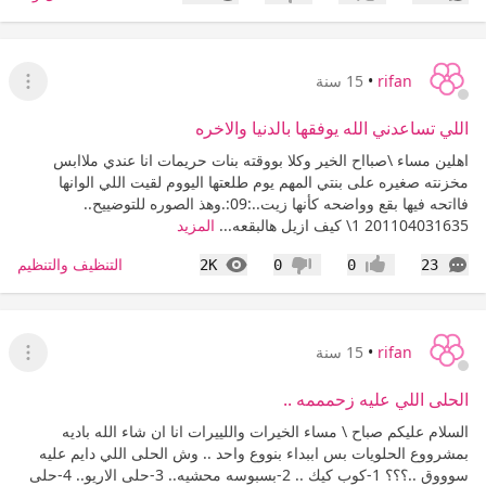
إعجاب
عدم إعجاب
rifan
•
15 سنة
عرض ا
اللي تساعدني الله يوفقها بالدنيا والاخره
اهلين مساء \صبااح الخير وكلا بووقته بنات حريمات انا عندي ملاابس
مخزنته صغيره على بنتي المهم يوم طلعتها اليووم لقيت اللي الوانها
فااتحه فيها بقع وواضحه كأنها زيت..:09:.وهذ الصوره للتوضييح..
201104031635 1\ كيف ازيل هالبقعه...
المزيد
التعليقات
المشاهدات
التنظيف والتنظيم
2K
0
0
23
إعجاب
عدم إعجاب
rifan
•
15 سنة
عرض ا
الحلى اللي عليه زحمممه ..
السلام عليكم صباح \ مساء الخيرات واللييرات انا ان شاء الله باديه
بمشرووع الحلويات بس اببداء بنووع واحد .. وش الحلى اللي دايم عليه
سوووق ..؟؟؟ 1-كوب كيك .. 2-بسبوسه محشيه.. 3-حلى الاريو.. 4-حلى