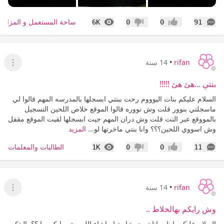
التعليقات
المشاهدات
ساحة المستعمل و المزاد
6K
0
0
91
إعجاب
عدم إعجاب
rifan
•
14 سنة
عرض ا
بنتي ...هئ هئ !!!!!
السلام عليكم بنات اليوووم رحت ببنتي ابسجلها بالمدرسه المهم قالوا لي
ماسجلتي بنوور قلت وش نووره قالوا الموقع خلاص اللحين التسجيل
بالمووقع عبر النت قلت وش دران المهم جيت ابسجلها لقيت الموقع مقفل
وش اسووي اللحين؟؟؟ وانا بنتي ماخرتها لو...
المزيد
التعليقات
المشاهدات
الطالبات والمعلمات
1K
0
0
11
إعجاب
عدم إعجاب
rifan
•
14 سنة
عرض ا
وش رايكم بهالخلاط ..
السلام عليكم يابنات انا تووي شاريتها ماشاء الله وش رايكم بها ؟؟ ياليتكم