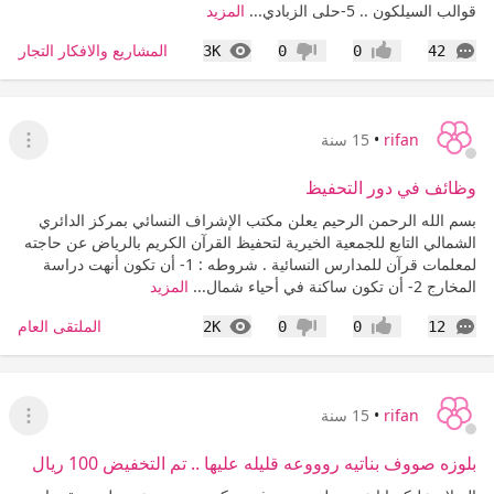
قوالب السيلكون .. 5-حلى الزبادي...
المزيد
التعليقات
المشاهدات
المشاريع والافكار التجارية 
3K
0
0
42
إعجاب
عدم إعجاب
rifan
•
15 سنة
عرض ا
وظائف في دور التحفيظ
بسم الله الرحمن الرحيم يعلن مكتب الإشراف النسائي بمركز الدائري
الشمالي التابع للجمعية الخيرية لتحفيظ القرآن الكريم بالرياض عن حاجته
لمعلمات قرآن للمدارس النسائية . شروطه : 1- أن تكون أنهت دراسة
المخارج 2- أن تكون ساكنة في أحياء شمال...
المزيد
التعليقات
المشاهدات
الملتقى العام
2K
0
0
12
إعجاب
عدم إعجاب
rifan
•
15 سنة
عرض ا
بلوزه صووف بناتيه روووعه قليله عليها .. تم التخفيض 100 ريال