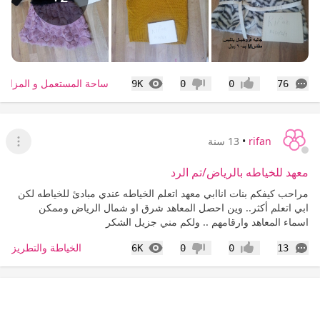
التعليقات
المشاهدات
ساحة المستعمل و المزاد
9K
0
0
76
إعجاب
عدم إعجاب
rifan
•
13 سنة
عرض ا
معهد للخياطه بالرياض/تم الرد
مراحب كيفكم بنات اناابي معهد اتعلم الخياطه عندي مبادئ للخياطه لكن
ابي اتعلم أكثر.. وين احصل المعاهد شرق او شمال الرياض وممكن
اسماء المعاهد وارقامهم .. ولكم مني جزيل الشكر
التعليقات
المشاهدات
الخياطة والتطريز
6K
0
0
13
إعجاب
عدم إعجاب