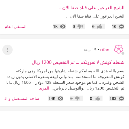
الشيخ العرعور على قناة صفا الان ..
الشيخ العرعور على قناة صفا الان ..
التعليقات
المشاهدات
الملتقى العام
1K
0
0
10
إعجاب
عدم إعجاب
rifan
•
15 سنة
عرض ا
شنطه كوتش لا تفووتكم ... تم التخفيض 1200 ريال
بسم بالله هذي الله يسلمكم شنطه شاريتها من امريكا وهي ماركته
كوتش المعروفه ما استخدمته ابــد وابي ابيعه بسعره الاصلي بدون زياده
الشحن وغيره .. كما هو موجود سعر الشنطه 428 دولار = 1605 ريال ..انا
تم التخفيض 1200 ريال ..والتوصيل بالرياض...
المزيد
التعليقات
المشاهدات
ساحة المستعمل و المزا
14K
0
0
183
إعجاب
عدم إعجاب