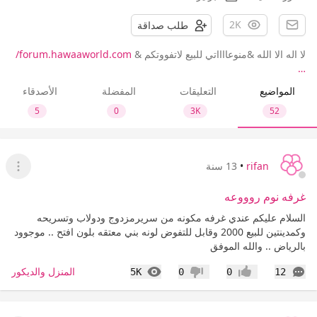
2K
طلب صداقة
لا اله الا الله &منوعااااتي للبيع لاتفووتكم &
forum.hawaaworld.com/
…
المواضيع
التعليقات
المفضلة
الأصدقاء
5
0
3K
52
rifan
•
13 سنة
عرض ا
غرفه نوم روووعه
السلام عليكم عندي غرفه مكونه من سريرمزدوج ودولاب وتسريحه
وكمدينتين للبيع 2000 وقابل للتفوض لونه بني معتقه بلون افتح .. موجوود
بالرياض .. والله الموفق
التعليقات
المشاهدات
المنزل والديكور
5K
0
0
12
إعجاب
عدم إعجاب