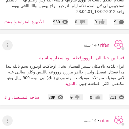
تستجيبون لي لان المده ثلاثه ايام للترجيع ..راح يومين ببااااااااقي يووم
واحد 2012-02-18_23.04.01
التعليقات
المشاهدات
الأجهزة المنزلية والمشتريا
930
0
0
9
إعجاب
عدم إعجاب
rifan
•
14 سنة
عرض ا
فساتين جنااااان ..لووووقطه ..وبااسعار مناسبه ..
ابراء للذمه بالامكان تستير الفستان بشال اوجاكيت اوبلوزه بسم بالله نبدا
هذا فستان تفصيل وليس جااهز مررره روووعه باللبس وكلن سالني عنه
لاني موديله من ثلاث موديلات ..لونه وردي (بنك) ابي ابيعه 900 ريال وهو
مكلفني ااكثر ..قماشه جبير...
المزيد
التعليقات
المشاهدات
ساحة المستعمل و المزا
20K
0
0
211
إعجاب
عدم إعجاب
rifan
•
14 سنة
عرض ا