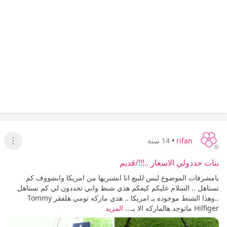
rifan
•
14 سنة
عرض ا
بنات حددولي الاسعار ..!!!/قديم
يامشرفات الموضوع ليس للبيع انا ابشتريها من امريكا وابشووف كم
تستاهل .. السلام عليكم كيفكم هذي شنط وابي تحددون لي كم تستاهل
..وهذا الشنط موجوده بـ امريكا .. هذي ماركه تومي هلفقر Tommy
Hilfiger ماتوجد هالماركه الا بـ...
المزيد