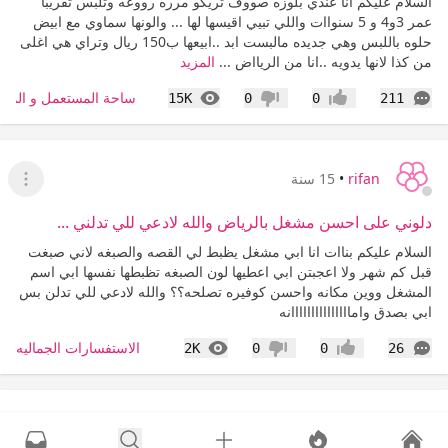
السلام عليكم انا عندي بلوزه صووف تريكو مرره رووعه وتلبس تقريبا
عمر 3و4 و 5 سنواات واللي تبيي اقيسها لها ... والونها سماوي مع ابيض
حلوه باللبس وهي جديده مالبست ابد ..ابيعها ب150 ريال وتراي هي اغلى
من كذا لانها يدويه ..انا من الريااض ...
المزيد
التعليقات
المشاهدات
ساحة المستعمل و المزا
15K
0
0
211
إعجاب
عدم إعجاب
rifan
•
15 سنة
عرض ا
دلوني على احسن مشغل بالرياض والله لادعي للي تدلني ...
السلام عليكم بناات انا ابي مشغل يظبط لي القصه والصبغه لاني صبغت
قبل كم شهر ولا اعجبتن ابي اعطيها لون الصبغه تظبطها نفسها ابي اسم
المشغل ووين مكانه واحسن كوفيره تصلحه؟؟ والله لادعي للي تدلن بس
ابي بصدق وامااااااااااااااانه
التعليقات
المشاهدات
الاستفسارات الجماليه
2K
0
0
26
إعجاب
عدم إعجاب
rifan
•
15 سنة
عرض القا