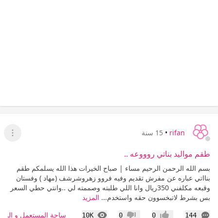
rifan
•
15 سنة
عرض ا
طقم مواليد بناتي روووعه ..
بسم الله الرحمن الرحيم مساء | صباح الخيرات هذا الله يسلمكم طقم
بنااتي عباره عن مفرش تقديم وفيه فروو زهروشرشف (مهاد ) وفستان
وقبعه مكلفني 350ريال وانا اللي طلبته وصممته لي ..وانتي حطي السعر
بس بشرط لاتبخسوون حقه واستخدم...
المزيد
التعليقات
المشاهدات
ساحة المستعمل و المزا
10K
0
0
144