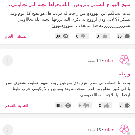
سوق الهودج النسائي بالرياض .. الله يجزاها الجنه اللي تجااوبني ..
بنات ابسالكم عن الهوودج من راحت له قريب هل هو يفتح كل يوم ومتى
يسكر ؟؟ لاني ودي ارووح له بكرى الله يرزقها الجنه الله تجاااوبني
بسررررررررررعه قبل مايحذف الموووضوووع
التعليقات
المشاهدات
الملتقى العام
3K
0
0
13
إعجاب
عدم إعجاب
rifan
•
14 سنة
عرض ا
ورطه
بنات انا خلطت لي سدر مع زبادي ونوعين زيت المهم حطيت بشعري بس
بااقي كثير مخلووط اقدر استخدمه بعد يوومين والا يكوون خرب طبعا
ابحطه بالثلاجه .. ساااعدووني
التعليقات
المشاهدات
العناية بالشعر
883
0
0
7
إعجاب
عدم إعجاب
rifan
•
15 سنة
عرض ا