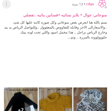
rifan
•
13 سنة
عرض ا
منوعاتي: جوال + بلايز نسائيه =فساتين بناتيه ..تفضلي
بسم بالله هنا ابعرض بعض منوعاتي وكل صوره كاتبه عليها كل شئ
..والاسعارالى الاخر وقابله للتفاووض بالمعقوول ..وللتواصل الرياض يد بيد
وخارج الرياض بزاجل .. هذا مخمل اسود واللي تحت لونه بينك
حلووولوونه بالمرره .. وتم...
+2