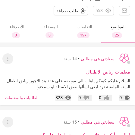
553
طلب صداقة
المواضيع
التعليقات
المفضلة
الأصدقاء
0
0
197
25
سعادتي هي مطلبي
•
14 سنة
عرض ا
معلمات رياض الاطفال
السلام عليكم كيفكم يابنات الي موظفه على عقد بند الاجور رياض اطفال
السنه الماضية ترد ابغى اسألها بعض الاسئلة لو سمحتوا
التعليقات
المشاهدات
الطالبات والمعلمات
328
0
0
0
إعجاب
عدم إعجاب
سعادتي هي مطلبي
•
15 سنة
عرض ا