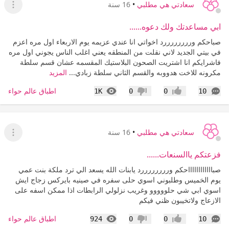
سعادتي هي مطلبي
•
16 سنة
عرض ا
ابي مساعدتك ولك دعوه......
صباحكم وررررررررد اخواتي انا عندي عزيمه يوم الاربعاء اول مره اعزم
في بيتي الجديد لاني نقلت من المنطقه يعني اغلب الناس يجوني اول مره
فاشرايكم انا اشتريت الصحون البلاستيك المقسمه عشان قسم سلطة
مكرونه للاخت هدووبه والقسم الثاني سلطة زبادي...
المزيد
التعليقات
المشاهدات
اطباق عالم حواء
1K
0
0
10
إعجاب
عدم إعجاب
سعادتي هي مطلبي
•
16 سنة
عرض ا
فزعتكم ياالسنعات......
صبااااااااااااحكم وررررررررد يابنات الله يسعد الي ترد ملكة بنت عمي
يوم الخميس وطلبوني اسوي حلى سفره في صينيه بايركس زجاج ايش
اسوي ابي شي حلووووو وغريب نزلولي الرابطات اذا ممكن اسفه على
الازعاج ولاتخيبون ظني فيكم
التعليقات
المشاهدات
اطباق عالم حواء
924
0
0
10
إعجاب
عدم إعجاب