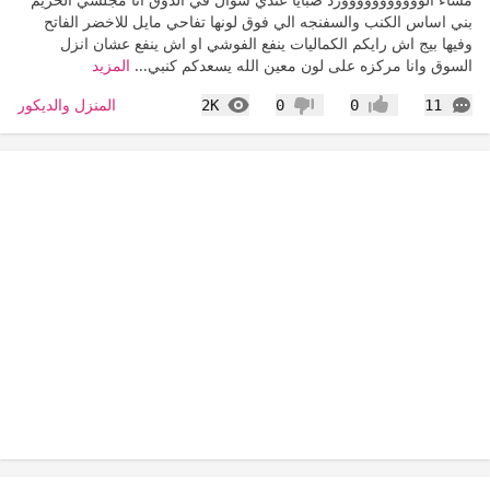
بني اساس الكنب والسفنجه الي فوق لونها تفاحي مايل للاخضر الفاتح
وفيها بيج اش رايكم الكماليات ينفع الفوشي او اش ينفع عشان انزل
السوق وانا مركزه على لون معين الله يسعدكم كنبي...
المزيد
التعليقات
المشاهدات
المنزل والديكور
2K
0
0
11
إعجاب
عدم إعجاب