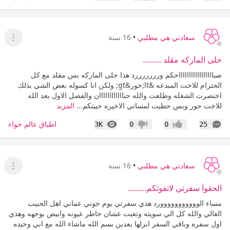
إعجاب
عدم إعجاب
سعادتي هي مطلبي
•
16 سنة
عرض ا
حلى الماركه مقلد .........
صباااااااااااااااااحكم ورررررررد هذا حلى الماركه بس مقلد مع كل
الحترام للاخت المبدعه &lt;حور&gt; ولكن انا كسوله بعض الشي بذلك
اختصرت الشغله وطلعت والله جناااااااااااان والفضل الاول بعد الله
للاخت حور وبس حطيت لمساتي الاخيره حبيتكم...
المزيد
التعليقات
المشاهدات
اطباق عالم حواء
3K
0
0
25
إعجاب
عدم إعجاب
سعادتي هي مطلبي
•
16 سنة
عرض ا
الحقوا سفرتي لاتفوتكم.........
مساء الووووووووووورد هذي سفرتي يوم جوني عماني اهل الحبيب
الغالي والله كل الي سويته وتعبت عشان خاطر عيونه وابيض بوجهه وهذي
اول سفره وباقي السفر انزلها بعدين بسم الله ماشاء الله مع اني وحيده