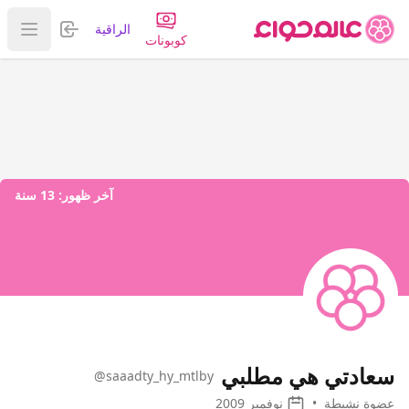
تسجيل الدخول
الراقية
عرض ا
كوبونات
آخر ظهور:
13 سنة
سعادتي هي مطلبي
@saaadty_hy_mtlby
عضوة نشيطة
•
نوفمبر 2009