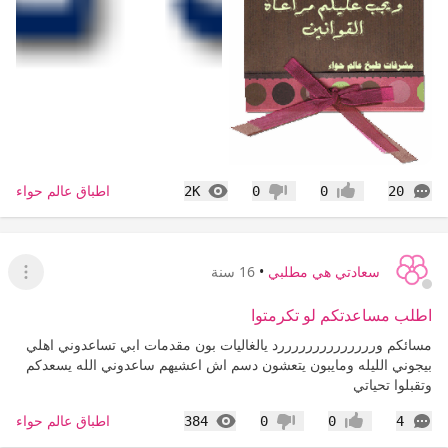
التعليقات
المشاهدات
اطباق عالم حواء
2K
0
0
20
إعجاب
عدم إعجاب
سعادتي هي مطلبي
•
16 سنة
عرض ا
اطلب مساعدتكم لو تكرمتوا
مسائكم وررررررررررررررد يالغاليات بون مقدمات ابي تساعدوني اهلي
بيجوني الليله ومايبون يتعشون دسم اش اعشيهم ساعدوني الله يسعدكم
وتقبلوا تحياتي
التعليقات
المشاهدات
اطباق عالم حواء
384
0
0
4
إعجاب
عدم إعجاب