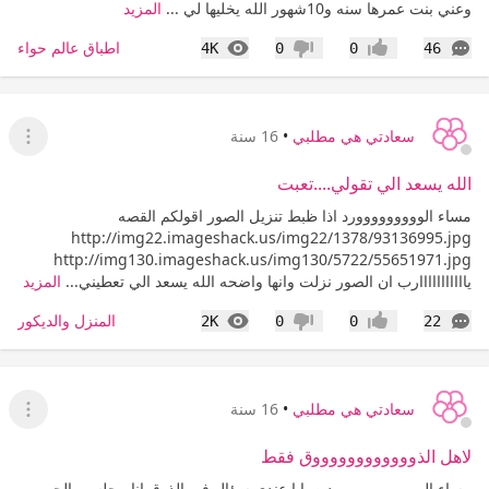
وعني بنت عمرها سنه و10شهور الله يخليها لي ...
المزيد
التعليقات
المشاهدات
اطباق عالم حواء
4K
0
0
46
إعجاب
عدم إعجاب
سعادتي هي مطلبي
•
16 سنة
عرض ا
الله يسعد الي تقولي....تعبت
مساء الووووووووورد اذا ظبط تنزيل الصور اقولكم القصه
http://img22.imageshack.us/img22/1378/93136995.jpg
http://img130.imageshack.us/img130/5722/55651971.jpg
يااااااااااارب ان الصور نزلت وانها واضحه الله يسعد الي تعطيني...
المزيد
التعليقات
المشاهدات
المنزل والديكور
2K
0
0
22
إعجاب
عدم إعجاب
سعادتي هي مطلبي
•
16 سنة
عرض ا
لاهل الذووووووووووووق فقط
مساء الووووووووووورد صبايا عندي سؤال في الذوق انا مجلسي الحريم