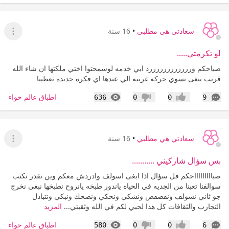
سعادتي هي مطلبي
•
16 سنة
عرض ا
لو تكرمتي.....
صباحكم وررررررررررررد ابي خدمه لوسمحتوا اختي ملكتها ان شاء الله
قريب نبغى نسوي حركه غريبه الي عندها اي فكره جديده تعطينا
التعليقات
المشاهدات
اطباق عالم حواء
636
0
0
9
إعجاب
عدم إعجاب
سعادتي هي مطلبي
•
16 سنة
عرض ا
بس سؤال شاركيني ...........
صباااااااااحكم فل سؤال اذا ابغى اسولف وادردش معكم وين نقدر نكتب
سوالفنا تعبنا من الجديه في الحياه ياندور طبخه يانروح نطبخها نبغى نخرج
جو ثاني نسولف ونفضفض ونشكي ونحكي ونضحك ونبكي ونتبادل
التجارب والثقافات كل هذا لحبي لكم في الله وثقيتي...
المزيد
التعليقات
المشاهدات
اطباق عالم حواء
580
0
0
6