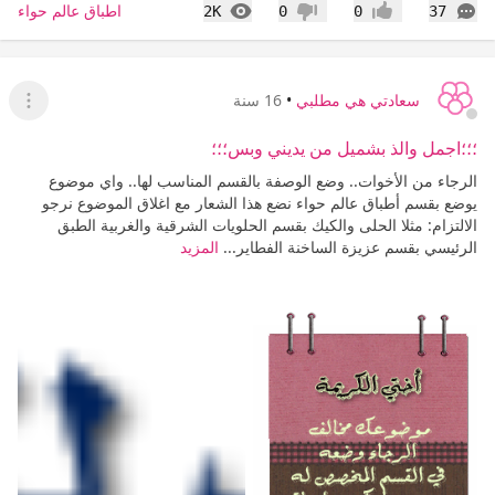
التعليقات
المشاهدات
اطباق عالم حواء
2K
0
0
37
إعجاب
عدم إعجاب
سعادتي هي مطلبي
•
16 سنة
عرض ا
؛؛؛اجمل والذ بشميل من يديني وبس؛؛؛
الرجاء من الأخوات.. وضع الوصفة بالقسم المناسب لها.. واي موضوع
يوضع بقسم أطباق عالم حواء نضع هذا الشعار مع اغلاق الموضوع نرجو
الالتزام: مثلا الحلى والكيك بقسم الحلويات الشرقية والغربية الطبق
الرئيسي بقسم عزيزة الساخنة الفطاير...
المزيد