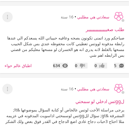
سعادتي هي مطلبي
•
16 سنة
عرض ا
طلب صغييييييييييييير
صباحكم ورد اتمنى تكونون بصحه وعافيه حبيباتي الله يسعدكم الي عندها
رابطة مدفونة لووتس تعطيني كانت محفوظه عندي بس شكل الحبيب
مسحها بالغلط لانه يدري انه هو الخسران لو مسحها معليكم من قصتي
بس الرابطه اهم شي
التعليقات
المشاهدات
اطباق عالم حواء
634
0
0
5
إعجاب
عدم إعجاب
سعادتي هي مطلبي
•
16 سنة
عرض ا
لggتس ادخلي لو سمحتي
يرجى مراسلة الأخت لوتس عالخاص أو كتابة السؤال بموضوعها &lt;
المشرفة &gt; سؤال للggتس لوسمحتي اذاسويت المدفونه في عزيمه
مثلا احتاج 3حبات دجاج عادي اضع الدجاج في القدر فوق بعض ولك الشكر