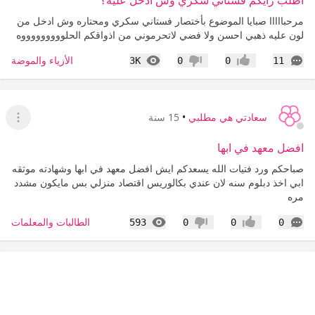
اطلب رأيكم فستاني سكري وش ادخل عليه؟
مرحبااااا صبايا الموضوع بأختصار فستاني سكري ومحتاره وش ادخل من
لون عليه ذهبي احسن ولا فضي لاتحرموني من اذواقكم الحلوووووووووه
التعليقات
المشاهدات
الأزياء والموضة
3K
0
0
11
إعجاب
عدم إعجاب
سعادتي هي مطلبي
•
15 سنة
عرض ا
افضل معهد في ابها
صباحكم ورد فتيات الله يسعدكم ايش افضل معهد في ابها وشهادته موثقه
ابي اخذ دبلوم سنه لان عندي بكالوريس اقتصاد منزلي بس مايكون مشدد
مره
التعليقات
المشاهدات
الطالبات والمعلمات
593
0
0
0
إعجاب
عدم إعجاب