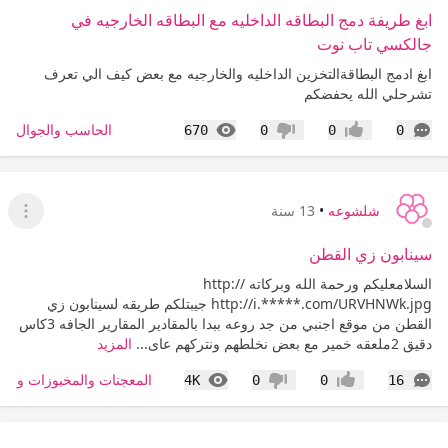
ابغ طريفة دمج البطاقه الداخليه مع البطاقه الخارجيه في
جالكسي تاب نوت
ابغ ادمج البطاقةالتخزين الداخليه والخارجيه مع بعض كيف الي تعرف
تشرحلي الله يحفضكم
التعليقات
المشاهدات
الحاسب والجوال
670
0
0
0
إعجاب
عدم إعجاب
شلشوعه
•
13 سنة
عرض ا
سينابون زي القطن
السلامعليكم ورحمة الله وبركاته http://
http://i.*****.com/URVHNWk.jpg جيبتلكم طريقه لسينابون زي
القطن من موقع اجنبي من جد روعه ببدا بالمقادير المقارير الجافه 3كاس
دقيق 2ملعقه خمير مع بعض نخلطهم ونتركهم عاى...
المزيد
التعليقات
المشاهدات
المعجنات والمخبوزات والس
4K
0
0
16
إعجاب
عدم إعجاب