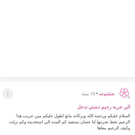
شلشوعه
•
13 سنة
عرض ا
الي جربة رجيم دشتي تدخل
السلام عليكم ورحمة الله وبركاته مابغ اطول عليكم مين جربت هذا
الرجيم تحط تجربتها لنا عشان نستفيد كم المده الي استخدمة وكم نزلت
وكيف الرجيم معاها