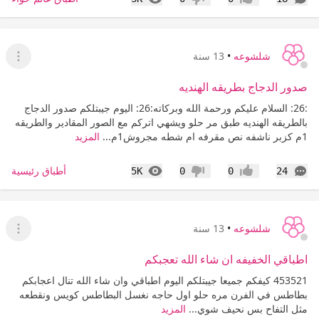
إعجاب
عدم إعجاب
شلشوعه
•
13 سنة
عرض ا
صدور الدجاج بطريقه الهنديه
:26: السلام عليكم ورحمة الله وبركاته:26: اليوم جيبتلكم صدور الدجاج
بالطريقه الهنديه طبق مر حلو ويشهي اتركم مع الصور المقادير والطريقه
1م كزبر ناشفه نص مقرفه ام شطه مجروش1م...
المزيد
التعليقات
المشاهدات
أطباق رئيسية
5K
0
0
24
إعجاب
عدم إعجاب
شلشوعه
•
13 سنة
عرض ا
اطباقي الخفيفه ان شاء الله تعجبكم
453521 كيفكم جميعا جيبتلكم اليوم اطباقي وان شاء الله تنال اعجابكم
بطاطس في الفرن مره حلو اول حاجه نغسل البطاطس كويس ونقطعه
مثل التفاح بس نحيف شوي...
المزيد