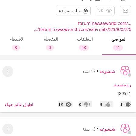
2K
طلب صداقة
forum.hawaaworld.com/…
forum.hawaaworld.com/externals/5/3/8/0/7/6/…
المواضيع
التعليقات
المفضلة
الأصدقاء
8
0
5K
51
شلشوعه
•
12 سنة
عرض ا
رومنسيه
489551
التعليقات
المشاهدات
اطباق عالم حواء
1K
0
0
1
إعجاب
عدم إعجاب
شلشوعه
•
13 سنة
عرض ا