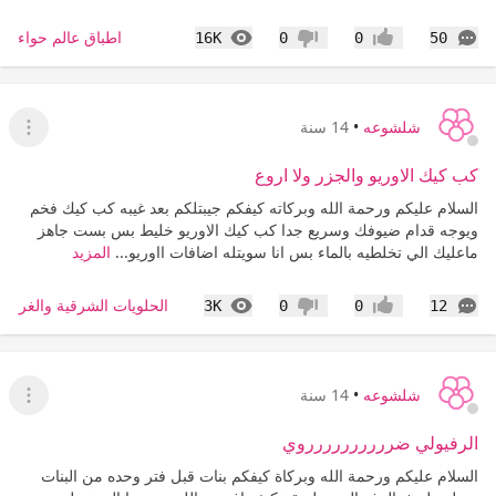
التعليقات
المشاهدات
اطباق عالم حواء
16K
0
0
50
إعجاب
عدم إعجاب
شلشوعه
•
14 سنة
عرض ا
كب كيك الاوريو والجزر ولا اروع
السلام عليكم ورحمة الله وبركاته كيفكم جيبتلكم بعد غيبه كب كيك فخم
ويوجه قدام ضيوفك وسريع جدا كب كيك الاوريو خليط بس بست جاهز
ماعليك الي تخلطيه بالماء بس انا سويتله اضافات ااوريو...
المزيد
التعليقات
المشاهدات
الحلويات الشرقية والغربية
3K
0
0
12
إعجاب
عدم إعجاب
شلشوعه
•
14 سنة
عرض ا
الرفيولي ضرررررررررروي
السلام عليكم ورحمة الله وبركاة كيفكم بنات قبل فتر وحده من البنات