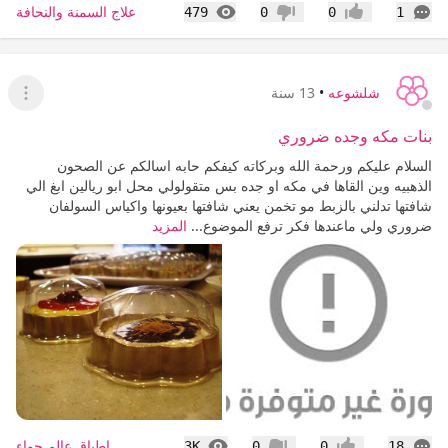
التعليقات
المشاهدات
علاج السمنة والنحافة
479
0
0
1
إعجاب
عدم إعجاب
شلشوعه
•
13 سنة
عرض ا
بنات مكه وجده ضروري
السلام عليكم ورحمة الله وبركاته كيفكم حابه اسالكم عن الصحون
الذهبيه وين القاها في مكه او جده بس متقولولي محل ابو ريالين ابغ الي
شافتها تدلني بالزبط مو تخمن يعني شافتها بعيونها واكياس السولفان
ضروري ولي ماعندها فكر ترفع الموضوع...
المزيد
التعليقات
المشاهدات
اطباق عالم حواء
3K
0
0
18