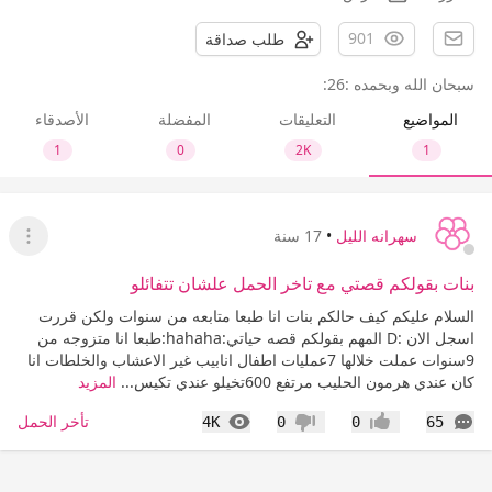
901
طلب صداقة
سبحان الله وبحمده :26:
المواضيع
التعليقات
المفضلة
الأصدقاء
1
0
2K
1
سهرانه الليل
•
17 سنة
عرض ا
بنات بقولكم قصتي مع تاخر الحمل علشان تتفائلو
السلام عليكم كيف حالكم بنات انا طبعا متابعه من سنوات ولكن قررت
اسجل الان :D المهم بقولكم قصه حياتي:hahaha:طبعا انا متزوجه من
9سنوات عملت خلالها 7عمليات اطفال انابيب غير الاعشاب والخلطات انا
كان عندي هرمون الحليب مرتفع 600تخيلو عندي تكيس...
المزيد
التعليقات
المشاهدات
تأخر الحمل
4K
0
0
65
إعجاب
عدم إعجاب