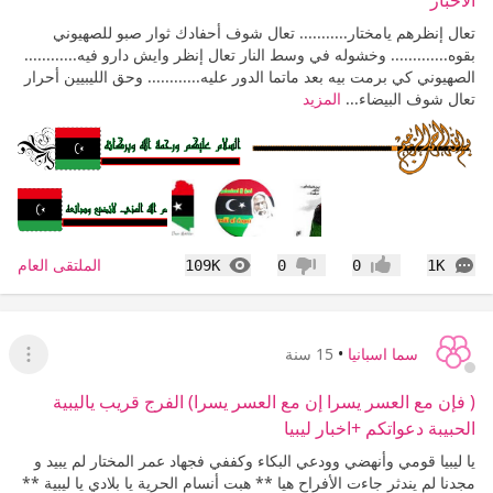
تعال إنظرهم يامختار........... تعال شوف أحفادك ثوار صبو للصهيوني
بقوه............. وخشوله في وسط النار تعال إنظر وايش دارو فيه............
الصهيوني كي برمت بيه بعد ماتما الدور عليه............ وحق الليبيين أحرار
تعال شوف البيضاء...
المزيد
التعليقات
المشاهدات
الملتقى العام
109K
0
0
1K
إعجاب
عدم إعجاب
سما اسبانيا
•
15 سنة
عرض ا
( فإن مع العسر يسرا إن مع العسر يسرا) الفرج قريب ياليبية
الحبيبة دعواتكم +اخبار ليبيا
يا ليبيا قومي وأنهضي وودعي البكاء وكففي فجهاد عمر المختار لم يبيد و
مجدنا لم يندثر جاءت الأفراح هيا ** هبت أنسام الحرية يا بلادي يا ليبية **