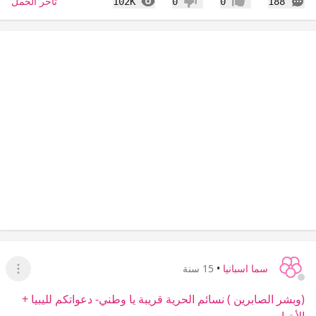
التعليقات
المشاهدات
تأخر الحمل
102K
0
0
188
إعجاب
عدم إعجاب
سما اسبانيا
•
15 سنة
عرض ا
(وبشر الصابرين ) نسائم الحرية قريبة يا وطني- دعواتكم لليبيا +
الأخبار