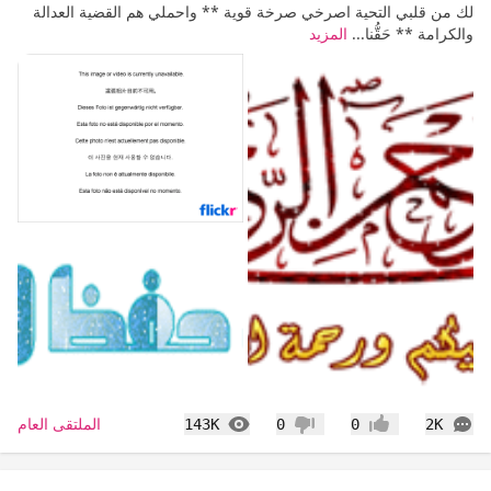
لك من قلبي التحية اصرخي صرخة قوية ** واحملي هم القضية العدالة
والكرامة ** حَقُّنا...
المزيد
التعليقات
المشاهدات
الملتقى العام
143K
0
0
2K
إعجاب
عدم إعجاب