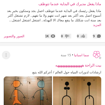
ماذا يفعل مديرك في البداية عندما تتوظف
ماذا يفعل رئيسك في البداية عندما تتوظف اعمل بجد وستكون بخير بعد
أسبوع اعمل بجد أكثر بعد شهر انت تفهم ولا ما تفهم.. لازم تشتغل أكثر
بعد سنة انت شكلك ما ينفع معاك الا البهدلة.. اشتغل اشتغل اشتغل...
المزيد
التعليقات
المشاهدات
الصور والتصوير
1K
0
0
9
إعجاب
عدم إعجاب
سما اسبانيا
•
15 سنة
عرض ا
بيت الراحة ههههههههههههههههه
ارشادات لدورات المياه حول العالم / أعزكم الله يتبع