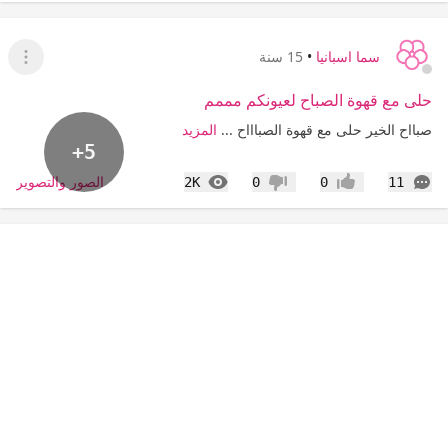
سما اسبانيا
•
15 سنة
عرض ا
حلى مع قهوة الصباح لعيونكم مممم
صبااح الخير حلى مع قهوة الصباااح ...
المزيد
+5
التعليقات
المشاهدات
الصور والتصوير
2K
0
0
11
إعجاب
عدم إعجاب