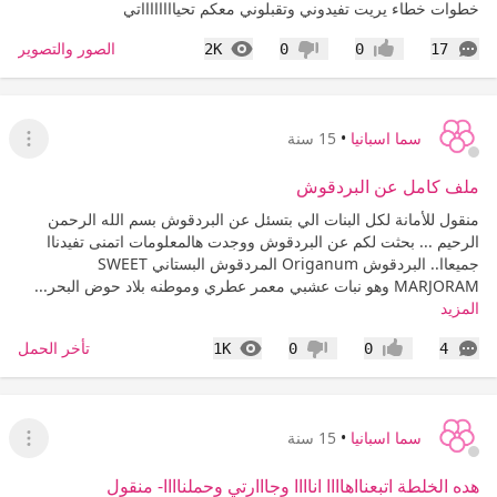
خطوات خطاء يريت تفيدوني وتقبلوني معكم تحيااااااااتي
التعليقات
المشاهدات
الصور والتصوير
2K
0
0
17
إعجاب
عدم إعجاب
سما اسبانيا
•
15 سنة
عرض ا
ملف كامل عن البردقوش
منقول للأمانة لكل البنات الي بتسئل عن البردقوش بسم الله الرحمن
الرحيم ... بحثت لكم عن البردقوش ووجدت هالمعلومات اتمنى تفيدناا
جميعاا.. البردقوش Origanum المردقوش البستاني SWEET
MARJORAM وهو نبات عشبي معمر عطري وموطنه بلاد حوض البحر...
المزيد
التعليقات
المشاهدات
تأخر الحمل
1K
0
0
4
إعجاب
عدم إعجاب
سما اسبانيا
•
15 سنة
عرض ا
هده الخلطة اتبعنااهاااا اناااا وجااارتي وحملناااا- منقول