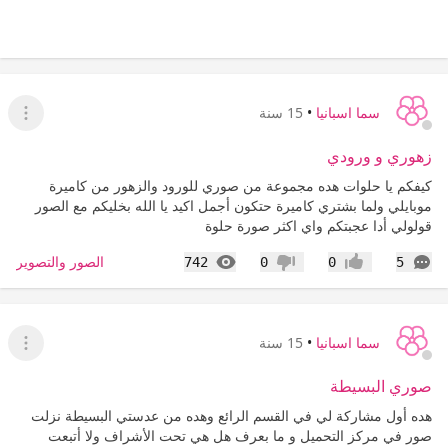
سما اسبانيا
•
15 سنة
عرض ا
زهوري و ورودي
كيفكم يا حلوات هده مجموعة من صوري للورود والزهور من كاميرة
موبايلي ولما بشتري كاميرة حتكون أجمل اكيد يا الله بخليكم مع الصور
قولولي أدا عجبتكم واي اكثر صورة حلوة
التعليقات
المشاهدات
الصور والتصوير
742
0
0
5
إعجاب
عدم إعجاب
سما اسبانيا
•
15 سنة
عرض ا
صوري البسيطة
هده أول مشاركة لي في القسم الرائع وهده من عدستي البسيطة نزلت
صور في مركز التحميل و ما بعرف هل هي تحت الأشراف ولا أتبعت