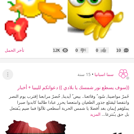
التعليقات
المشاهدات
تأخر الحمل
12K
0
0
10
إعجاب
عدم إعجاب
سما اسبانيا
•
15 سنة
عرض ا
((سوف يسطع نور شمسك يا بلادي )) دعواتكم لليبيا + أخبار
حًمرٌ مواضينا, سُود ٌ وقائعنا.. بيض ٌ آيدينا, خُضرٌ مرابعنا إقترب يوم النصر
وانتفضا ليقتلع جذور الطغيان وامتعضا يحرر عبادا طالما كابدوا صبرا
يملؤهم إيمان بغد أفضلا يا شمس الحرية أسطعي تلألؤا فما ضيم يـُفتعل
بل حق يـُنتزعا...
المزيد