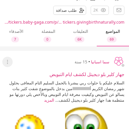
2K
طلب صداقة
tickers.baby-gaga.com/p/…
tickers.givingbirthnaturally.com/…
المواضيع
التعليقات
المفضلة
الأصدقاء
7
0
6K
69
سما اسبانيا
•
15 سنة
عرض ا
جهاز كلير بلو ديجيتل لكشف ايام التبويض
السلام عليكم يا حلوات ربي يبشرنا بالحمل السليم التام المعافى بحلول
شهر رمضان الكريم أااااااااااااااامين بدخل بالموضوع شفت كثير بنات
يسالو عن التبويض وكيفيت معرفة ايام التوبيض وبالأخص يلي دورتها مو
منتظمة هدا جهاز كلير بلو ديجيتل لكشف...
المزيد