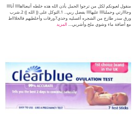
منقول لعيونكم لكل من ترجوا الحمل بأذن الله هذه خلطه أتبعنااهاااا أناااا
وجااارتي وحملناااا عليهاااا بفضل ربي.. 1.التوكل على (( الله )) 2.شرب
ورق سدر طازج من الشجره أغسليه وخذي7ورقات وأخلطيهم فالخلاااط
مع أضافة ماء وشوي ملح.وأشربي...
المزيد