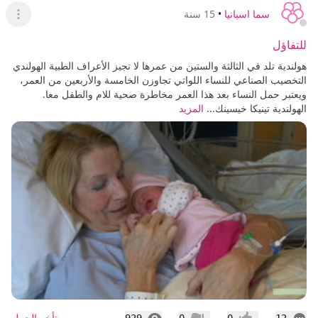
سما اسبانيا
•
15 سنة
عرض ا
للتفاؤل
هولندية تلد في الثالثة والستين من عمرها لا تجيز الأعراف الطبية الهولندي
التخصيب الصناعي للنساء اللواتي تجاوزن الخامسة والأربعين من العمر،
ويعتبر حمل النساء بعد هذا العمر مخاطرة صحية للام والطفل معا.
الهولندية تينيكا خيسينك...
المزيد
التعليقات
المشاهدات
تأخر الحمل