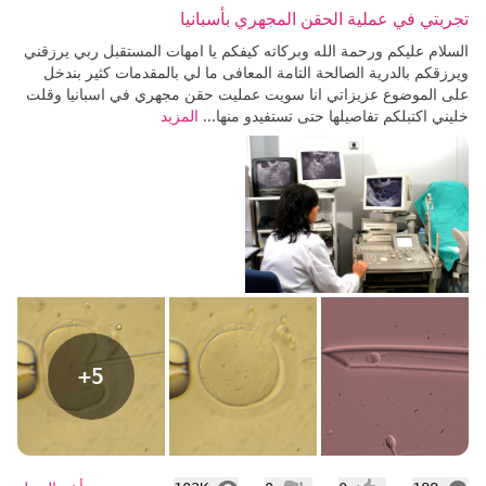
تجربتي في عملية الحقن المجهري بأسبانيا
السلام عليكم ورحمة الله وبركاته كيفكم يا امهات المستقبل ربي يرزقني
ويرزقكم بالدرية الصالحة التامة المعافى ما لي بالمقدمات كثير بندخل
على الموضوع عزيزاتي انا سويت عمليت حقن مجهري في اسبانيا وقلت
خليني اكتبلكم تفاصيلها حتى تستفيدو منها...
المزيد
+5