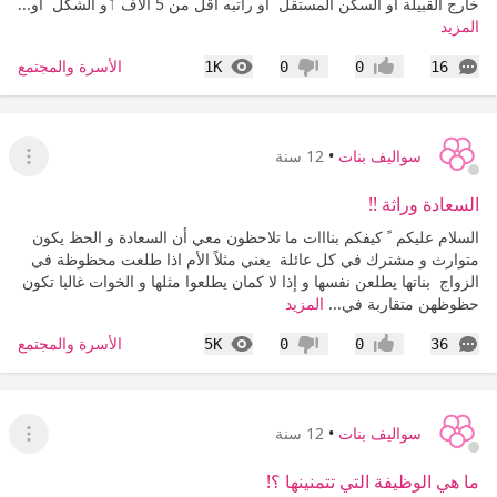
خارج القبيلة أو السكن المستقل أو راتبه أقل من 5 الاف ٲو الشكل أو...
المزيد
التعليقات
المشاهدات
الأسرة والمجتمع
1K
0
0
16
إعجاب
عدم إعجاب
سواليف بنات
•
12 سنة
عرض ا
السعادة وراثة !!
السلام عليكم ً كيفكم بنااات ما تلاحظون معي أن السعادة و الحظ يكون
متوارث و مشترك في كل عائلة يعني مثلاً الأم اذا طلعت محظوظة في
الزواج بناتها يطلعن نفسها و إذا لا كمان يطلعوا مثلها و الخوات غالبا تكون
حظوظهن متقاربة في...
المزيد
التعليقات
المشاهدات
الأسرة والمجتمع
5K
0
0
36
إعجاب
عدم إعجاب
سواليف بنات
•
12 سنة
عرض ا
ما هي الوظيفة التي تتمنينها ؟!