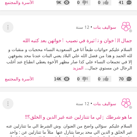
التعليقات
المشاهدات
الأسرة والمجتمع
9K
0
0
41
إعجاب
عدم إعجاب
سواليف بنات
•
12 سنة
عرض ا
جمال الٲخوان و تٲثيرة في نصيب ٲخواتهن بعد كتبه الله
السلام عليكم حوائيات طبعاً انا في السعودية النساء محجبات و منقبات و
لله الحمد و هذا من فضل الله علي البلاد يعني البنات عندنا محد يشوفهن
إلا في تجمعات النساء علي كذا صار مظهر الأخوة يعطي انطباع عند أغلب
الرجال عن مستوي جمال...
المزيد
التعليقات
المشاهدات
الأسرة والمجتمع
14K
0
0
70
إعجاب
عدم إعجاب
سواليف بنات
•
12 سنة
عرض ا
ما هو شرطك ٳلي ما تتنازلين عنه غير الدين و الخلق؟!!
السلام عليكم سؤالي واضح من العنوان وش الشرط الي ما تتنازلين عنه
غير الخلق و الدين الي محد يرضا يتنازل عنها مثلاً ما تتنازلين عن : واحد