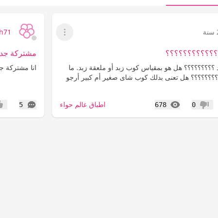
h71
عرض القائمة
؟؟؟؟؟؟؟؟؟؟؟
مشتركة جد
د ؟؟؟؟؟؟؟؟؟ هل هو بمقياس كوب زبد أو ملعقة زبد. ما
انا مشتركة جد
؟؟؟؟؟؟؟؟ هل تعنى بدلك كوب شاى صغير أم كبير أرجو
المشاهدات
التعليقات
اطباق عالم حواء
5
678
0
عدم إعجاب
إعج