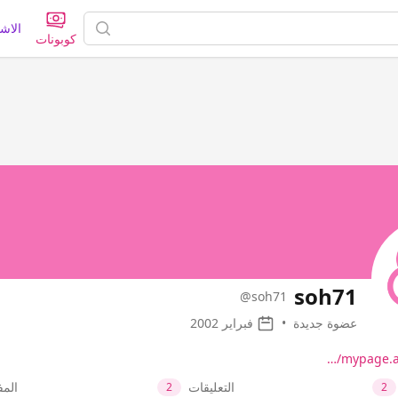
الاش
كوبونات
soh71
@soh71
عضوة جديدة
•
فبراير 2002
mypage.ay
التعليقات
الم
2
2