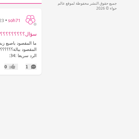
جميع حقوق النشر محفوظة لموقع عالم
حواء © 2026
soh71
•
23 سنة
سؤال؟؟؟؟؟؟؟؟؟؟
ما المقصود باصبع زب
المقصود ببالة؟؟؟؟؟؟
الرد سريعا :34:
التعليقات
0
1
إعجاب