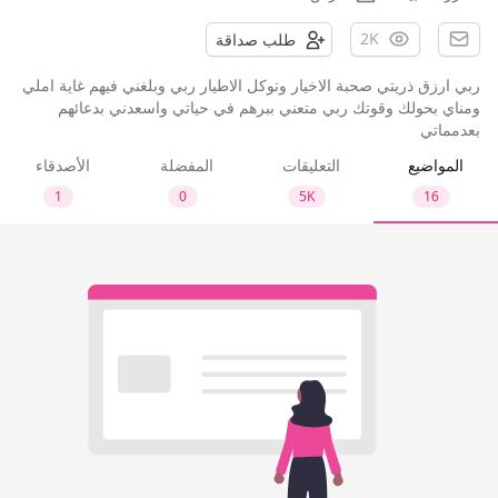
2K
طلب صداقة
ربي ارزق ذريتي صحبة الاخيار وتوكل الاطيار ربي وبلغني فيهم غاية املي
ومناي بحولك وقوتك ربي متعني ببرهم في حياتي واسعدني بدعائهم
بعدمماتي
المواضيع
التعليقات
المفضلة
الأصدقاء
1
0
5K
16