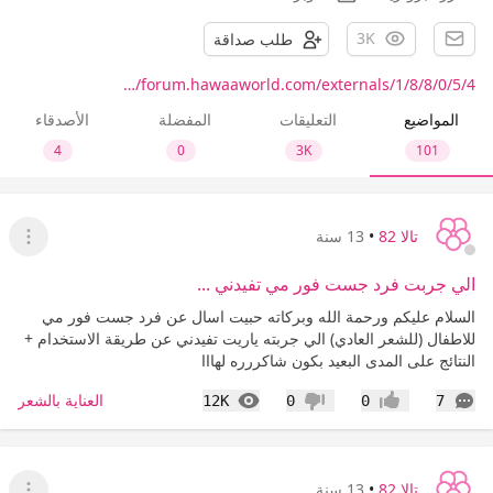
3K
طلب صداقة
forum.hawaaworld.com/externals/1/8/8/0/5/4/…
المواضيع
التعليقات
المفضلة
الأصدقاء
4
0
3K
101
تالا 82
•
13 سنة
عرض ا
الي جربت فرد جست فور مي تفيدني ...
السلام عليكم ورحمة الله وبركاته حبيت اسال عن فرد جست فور مي
للاطفال (للشعر العادي) الي جربته ياريت تفيدني عن طريقة الاستخدام +
النتائج على المدى البعيد بكون شاكررره لهااا
التعليقات
المشاهدات
العناية بالشعر
12K
0
0
7
إعجاب
عدم إعجاب
تالا 82
•
13 سنة