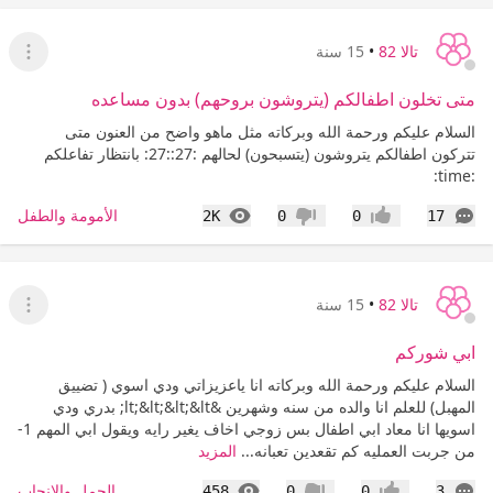
تالا 82
•
15 سنة
عرض ا
متى تخلون اطفالكم (يتروشون بروحهم) بدون مساعده
السلام عليكم ورحمة الله وبركاته مثل ماهو واضح من العنون متى
تتركون اطفالكم يتروشون (يتسبحون) لحالهم :27::27: بانتظار تفاعلكم
:time:
التعليقات
المشاهدات
الأمومة والطفل
2K
0
0
17
إعجاب
عدم إعجاب
تالا 82
•
15 سنة
عرض ا
ابي شوركم
السلام عليكم ورحمة الله وبركاته انا ياعزيزاتي ودي اسوي ( تضييق
المهبل) للعلم انا والده من سنه وشهرين &lt;&lt;&lt;&lt; بدري ودي
اسويها انا معاد ابي اطفال بس زوجي اخاف يغير رايه ويقول ابي المهم 1-
من جربت العمليه كم تقعدين تعبانه...
المزيد
التعليقات
المشاهدات
الحمل والإنجاب
458
0
0
3