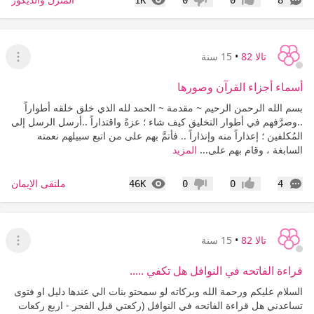
1K
0
0
8
إعجاب
عدم إعجاب
تالا 82
•
15 سنة
عرض ا
أسماء أجزاء القرآن وصورها
بسم الله الرحمن الرحيم ~ مقدمة ~ الحمد لله الذي خلق خلقه أطواراً
..وصرَّفهم في أطوار التخليق كيف شاء ؛ عزةً واقتداراً ..أرسل الرسل إلى
المُكلفين ؛ إعذاراً منه وإنذاراً .. فأتمَّ بهم على من اتبع سبيلهم نعمته
السابغة ، وقام بهم على...
المزيد
التعليقات
المشاهدات
ملتقى الإيمان
46K
0
0
4
إعجاب
عدم إعجاب
تالا 82
•
15 سنة
عرض ا
قراءة الفاتحه في النوافل هل تكفي .....
السلام عليكم ورحمة الله وبركاته لو سمحتو بنات الي عندها دليل او فتوى
تساعدني هل قراءة الفاتحه في النوافل (ركعتي قبل الفجر - اربع ركعات