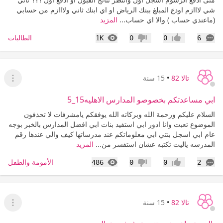
شي لااازم اودع المبلغ ببنك الرياض او اي ابنك ثاني ولااازم من حسابي
(ماعندي حساب ) والا اي حساب...
المزيد
التعليقات
المشاهدات
الطالبات
1K
0
0
6
إعجاب
عدم إعجاب
تالا 82
•
15 سنة
عرض ا
ابي مساعدتكم بخصوصو المدارس الاهليه15_5
السلام عليكم ورحمة الله وبركاته الله يوفقكم يامشرفات لا تحذفون
الموضوع تعبت وانا ادور ابي استفيد بنات ابي افضل المدارس بالخبر بوجه
عام ابي اسجل بنتي ابي معلوماتكم عند مدرساتها كيف والي عندها رقم
المدرسه ياليت تكتبه عشان استفسر من...
المزيد
التعليقات
المشاهدات
الأمومة والطفل
486
0
0
2
إعجاب
عدم إعجاب
تالا 82
•
15 سنة
عرض ا