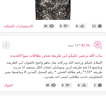
التعليقات
المشاهدات
الاستفسارات الجماليه
2K
0
0
13
إعجاب
عدم إعجاب
تالا 82
•
14 سنة
عرض ا
بنات الله يرضى عليكم ابي طريقة شحن بطاقات سوا الجديده
السلام عليكم ورحمة الله وبركاته مثل ماهو واضح بالعنوان ابي الطريقه
ومايمنع اذا فيه طريقه لزين وموبايلي عشان الكل يستفيد انا جربت
طريقه *155* رقم بطاقة الشحن * رقم السجل المدني # وماضبط معي
للمعلوميه حدثت بطاقتي اتمنى احد يفيدني...
التعليقات
المشاهدات
الجوال
3K
0
0
2
إعجاب
عدم إعجاب