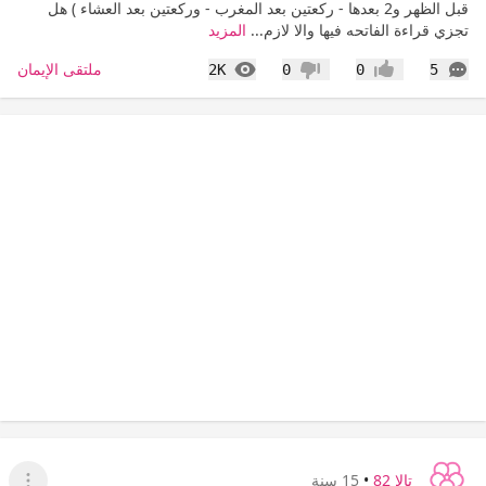
قبل الظهر و2 بعدها - ركعتين بعد المغرب - وركعتين بعد العشاء ) هل
تجزي قراءة الفاتحه فيها والا لازم...
المزيد
التعليقات
المشاهدات
ملتقى الإيمان
2K
0
0
5
إعجاب
عدم إعجاب
تالا 82
•
15 سنة