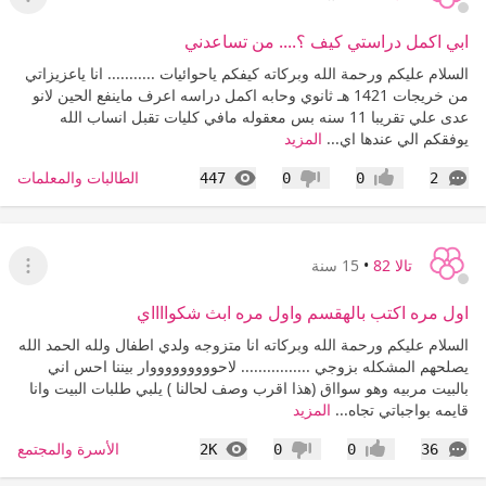
عرض ا
ابي اكمل دراستي كيف ؟.... من تساعدني
السلام عليكم ورحمة الله وبركاته كيفكم ياحوائيات ........... انا ياعزيزاتي
من خريجات 1421 هـ ثانوي وحابه اكمل دراسه اعرف ماينفع الحين لانو
عدى علي تقريبا 11 سنه بس معقوله مافي كليات تقبل انساب الله
يوفقكم الي عندها اي...
المزيد
التعليقات
المشاهدات
الطالبات والمعلمات
447
0
0
2
إعجاب
عدم إعجاب
تالا 82
•
15 سنة
عرض ا
اول مره اكتب بالهقسم واول مره ابث شكوااااي
السلام عليكم ورحمة الله وبركاته انا متزوجه ولدي اطفال ولله الحمد الله
يصلحهم المشكله بزوجي ................ لاحوووووووووار بيننا احس اني
بالبيت مربيه وهو سوااق (هذا اقرب وصف لحالنا ) يلبي طلبات البيت وانا
قايمه بواجباتي تجاه...
المزيد
التعليقات
المشاهدات
الأسرة والمجتمع
2K
0
0
36
إعجاب
عدم إعجاب