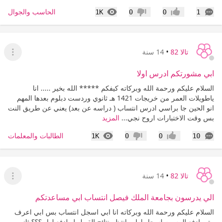
التعليقات
المشاهدات
الحاسب والجوال
1K
0
0
1
إعجاب
عدم إعجاب
تالا 82
•
14 سنة
عرض ا
ابي مشورتكم ادرس اولا
السلام عليكم ورحمة الله وبركاته كيفكم ***** الله بخير ..... انا
ياطويلات العمر من خريجات 1421 هـ ثانوي وردست دبلوم بعدها المهم
انو الحين جا براسي ادرس انتساب ( دراسه عن بعد) يعني عن طريق النت
بس وقت الاختبارات اروح نجي...
المزيد
التعليقات
المشاهدات
الطالبات والمعلمات
1K
0
0
10
إعجاب
عدم إعجاب
تالا 82
•
14 سنة
عرض ا
الي يدرسون بجامعة الملك فيصل انتساب ابي مساعدتكم
السلام عليكم ورحمة الله وبركاته انا ابي اسجل انتساب بس ابي اعرف
متى ادفع الرسوم اسجل اول وانتظر نتائج القبول او ادفع اول ؟؟؟ ثاني