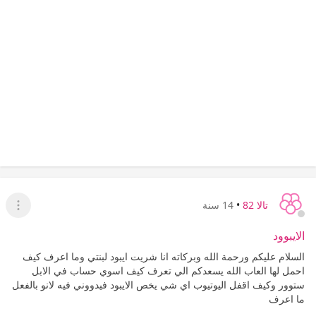
تالا 82
•
14 سنة
عرض ا
الايبوود
السلام عليكم ورحمة الله وبركاته انا شريت ايبود لبنتي وما اعرف كيف
احمل لها العاب الله يسعدكم الي تعرف كيف اسوي حساب في الابل
ستوور وكيف اقفل اليوتيوب اي شي يخص الايبود فيدووني فيه لانو بالفعل
ما اعرف