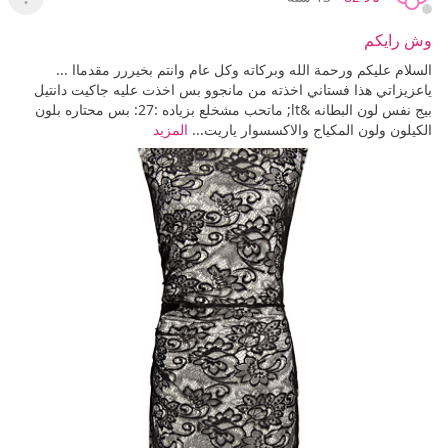
عرض ا
وش رايكم
السلام عليكم ورحمة الله وبركاته وكل عام وانتم بخيررر مقدماا ...
ياعزيزاتي هذا فستاني اخذته من مانجوو بس اخذت عليه جاكيت دانتيل
بيج نفس لون البطانه &lt; ماتحب مشخلع بزياده :27: بس محتاره بلون
الكيلون ولون المكياج والاكسسوار ياريت...
المزيد