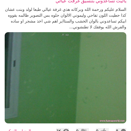
ياليت تساعدوني بتنسيق غرفت عيالي
السلام عليكم ورحمة الله وبركاته هذي غرفة عيالي طبعا لولد وبنت عشان
كذا حطيت اللون تفاحي وليموني الالوان حلوه بس التصوير ظالمه بقووه
ابيكم تساعدوني بالوان الخشب والستااير اهم شي اخذ مشجر او ساده
والفرش الله يوفقك لا تطنشوني...
التعليقات
المشاهدات
المنزل والديكور