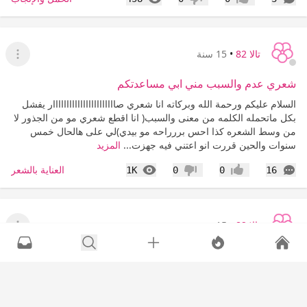
إعجاب
عدم إعجاب
تالا 82
•
15 سنة
عرض ا
شعري عدم والسبب مني ابي مساعدتكم
السلام عليكم ورحمة الله وبركاته انا شعري صااااااااااااااااااااااار يفشل
بكل ماتحمله الكلمه من معنى والسبب( انا اقطع شعري مو من الجذور لا
من وسط الشعره كذا احس بررراحه مو بيدي)لي على هالحال خمس
سنوات والحين قررت انو اعتني فيه جهزت...
المزيد
التعليقات
المشاهدات
العناية بالشعر
1K
0
0
16
إعجاب
عدم إعجاب
تالا 82
•
15 سنة
عرض ا
بنات ابي كوفيره تطلع للبيت (الخبر)
السلام عليكم ورحمة الله وبركاته بنات الله يوفقكم ساعدوني .... ابي
كوفيره شغلها حلو خاصه بالتسريحات وتكون تجي للبيت لاني ماقدر اطلع
عندي اطفال صغار وانا بالخبر الله يوفقكم ابيها باسرع وقت لان العرس