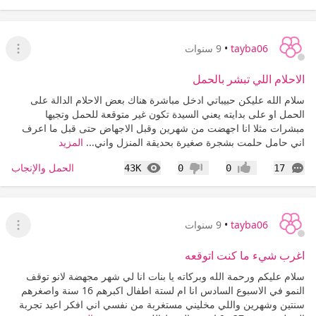
tayba06
•
9 سنوات
عرض ا
الاحلام اللي تبشر بالحمل
سلام الله عليكن حبيباتي ادخل مباشرة هناك بعض الاحلام الدالة على
الحمل او على بدايته يعني السيدة تكون غير متوقعة للحمل وتجيها
مبشرات مثلا انا اجهضت من شهرين وقبل الاجهاض حتى قبل ما اعرف
اني حامل حلمت بشجرة صغيرة بحديقة المنزل واني...
المزيد
التعليقات
المشاهدات
الحمل والإنجاب
43K
0
0
17
إعجاب
عدم إعجاب
tayba06
•
9 سنوات
عرض ا
اغرب شيء ما كنت اتوقعه
سلام عليكم ورحمة الله وبركاته يا بنات انا لي شهر مجهضة لانو توقف
النمو في الاسبوع السادس انا ام لستة اطفال اكبرهم 16 سنة واصغرهم
سنتين وشهرين واللي مخليني مستغربة من نفسي اني افكر اعيد تجربة