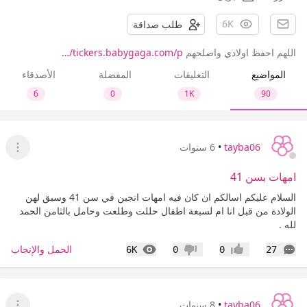
6K
طلب صداقة
اللهم احفظ اولادي واصلحهم
tickers.babygaga.com/p/…
المواضيع
التعليقات
المفضلة
الأصدقاء
6
0
1K
90
tayba06
•
6 سنوات
عرض ا
امهات بسن 41
السلام عليكم اسالكم ان كان فيه امهات انجبن في سن 41 وسبق لهن
الولادة من قبل انا ام لسبعة اطفال حللت وطلعت وحامل بالثامن الحمد
لله .
التعليقات
المشاهدات
الحمل والإنجاب
6K
0
0
27
إعجاب
عدم إعجاب
tayba06
•
8 سنوات