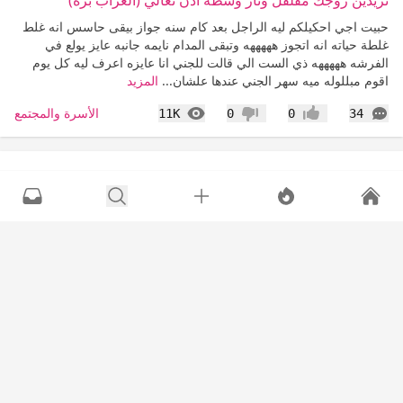
تريدين زوجك مفلفل ونار وشطه اذن تعالي (العزاب بره)
حبيت اجي احكيلكم ليه الراجل بعد كام سنه جواز بيقى حاسس انه غلط
غلطة حياته انه اتجوز هههههه وتبقى المدام نايمه جانبه عايز يولع في
الفرشه هههههه ذي الست الي قالت للجني انا عايزه اعرف ليه كل يوم
اقوم مبللوله ميه سهر الجني عندها علشان...
المزيد
التعليقات
المشاهدات
الأسرة والمجتمع
11K
0
0
34
إعجاب
عدم إعجاب
tayba06
•
12 سنة
عرض القا
سويت سونار واتطمنت ولله الحمد
حبايبي سويت اليوم سونار عند دكتورة متخصصة وطمنتني على صحة
البيبي الحمد لله وللمرة السادسة اي سادس حمل ليا صدقت احلامي
ماشاء الله لا قوة الا بالله وخبرتني بنوع البيبي فالاول شاكة انو ولد قالت
لي عندك بنات؟ قلت ايه...
المزيد
التعليقات
المشاهدات
الحمل والإنجاب
4K
0
0
29
إعجاب
عدم إعجاب