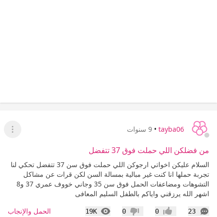
tayba06
•
9 سنوات
عرض ا
من فضلكن اللي حملت فوق 37 تتفضل
السلام عليكن اخواتي ارجوكن اللي حملت فوق سن 37 تتفضل تحكي لنا
تجربة حملها انا كنت غير مبالية بمسالة السن لكن قرات عن مشاكل
التشوهات ومضاعفات الحمل فوق سن 35 وجاني خووف عمري 37 و8
اشهر الله يرزقني واياكم بالطفل السليم المعافى
التعليقات
المشاهدات
الحمل والإنجاب
19K
0
0
23
إعجاب
عدم إعجاب