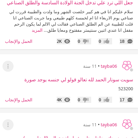
جعل اللي ترد علي تدخل الجنة الولادة السادسة والطلق الصناعي
سلام عليكم انا في هم كبير خلصت الشهر وما ولدت والطبيبة قررت لي
صناعي يوم الاربعاء انا ام لخمسة كلهم طبيعي وما جربت الصناعي انا
قلت للطبيبة عن الم الطلق الصناعي فقالت لي الالم لما يكون الرحم
مقفل انا عندي اثنين سنتيمتر مفقتوح ومعايا طلق...
المزيد
التعليقات
المشاهدات
الحمل والإنجاب
2K
0
0
18
إعجاب
عدم إعجاب
tayba06
•
11 سنة
عرض ا
سويت سونار الحمد لله تعالو قولو لي جنسه يوجد صورة
523200
التعليقات
المشاهدات
الحمل والإنجاب
4K
0
0
17
إعجاب
عدم إعجاب
tayba06
•
11 سنة
عرض ا