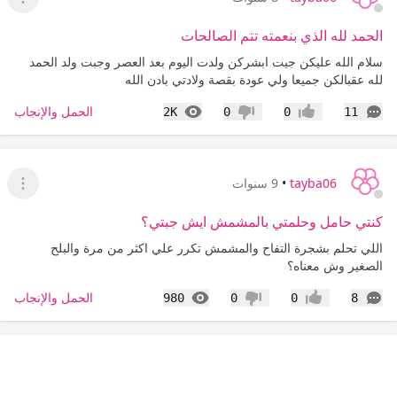
عرض ا
الحمد لله الذي بنعمته تتم الصالحات
سلام الله عليكن جيت ابشركن ولدت اليوم بعد العصر وجبت ولد الحمد
لله عقبالكن جميعا ولي عودة بقصة ولادتي بادن الله
التعليقات
المشاهدات
الحمل والإنجاب
2K
0
0
11
إعجاب
عدم إعجاب
tayba06
•
9 سنوات
عرض ا
كنتي حامل وحلمتي بالمشمش ايش جبتي؟
اللي تحلم بشجرة التفاح والمشمش تكرر علي اكثر من مرة والبلح
الصغير وش معناه؟
التعليقات
المشاهدات
الحمل والإنجاب
980
0
0
8
إعجاب
عدم إعجاب