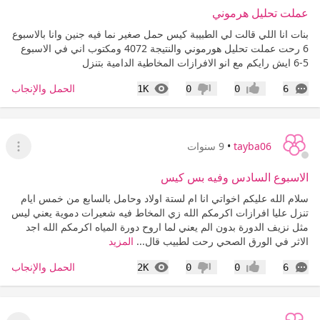
عملت تحليل هرموني
بنات انا اللي قالت لي الطبيبة كيس حمل صغير نما فيه جنين وانا بالاسبوع
6 رحت عملت تحليل هورموني والنتيجة 4072 ومكتوب اني في الاسبوع
5-6 ايش رايكم مع انو الافرازات المخاطية الدامية بتنزل
التعليقات
المشاهدات
الحمل والإنجاب
1K
0
0
6
إعجاب
عدم إعجاب
tayba06
•
9 سنوات
عرض ا
الاسبوع السادس وفيه بس كيس
سلام الله عليكم اخواتي انا ام لستة اولاد وحامل بالسابع من خمس ايام
تنزل عليا افرازات اكرمكم الله زي المخاط فيه شعيرات دموية يعني ليس
مثل نزيف الدورة بدون الم يعني لما اروح دورة المياه اكرمكم الله اجد
الاثر في الورق الصحي رحت لطبيب قال...
المزيد
التعليقات
المشاهدات
الحمل والإنجاب
2K
0
0
6
إعجاب
عدم إعجاب