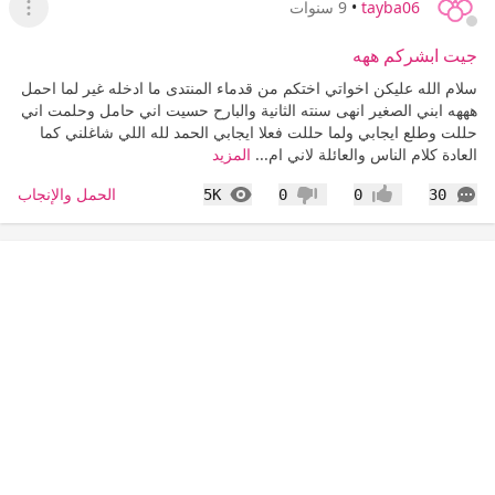
tayba06
•
9 سنوات
عرض ا
جيت ابشركم ههه
سلام الله عليكن اخواتي اختكم من قدماء المنتدى ما ادخله غير لما احمل
هههه ابني الصغير انهى سنته الثانية والبارح حسيت اني حامل وحلمت اني
حللت وطلع ايجابي ولما حللت فعلا ايجابي الحمد لله اللي شاغلني كما
العادة كلام الناس والعائلة لاني ام...
المزيد
التعليقات
المشاهدات
الحمل والإنجاب
5K
0
0
30
إعجاب
عدم إعجاب