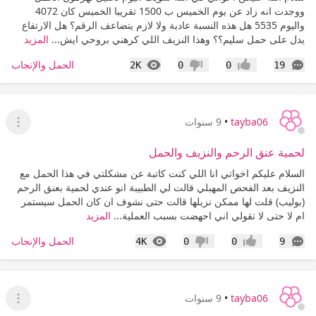
ووجدت انه زاد عن يوم الخميس ب 1500 تقريبا الخميس كان 4072
واليوم 5535 هل هذه النسبة عادية ولا لازم يتضاعف الرقم؟ هل الارتفاع
يدل على حمل سليم؟؟ وهذا النزيف اللي كرهني بروحي ايش...
المزيد
التعليقات
المشاهدات
الحمل والإنجاب
2K
0
0
19
إعجاب
عدم إعجاب
tayba06
•
9 سنوات
عرض ا
لحمية عنق الرحم والنزيف والحمل
السلام عليكم اخواتي انا اللي كنت كاتبة عن مشكلتي في هذا الحمل مع
النزيف بعد الفحص المهبلي قالت لي الطبيبة انو عندي لحمية بعنق الرحم
(بوليب) قلت لها ممكن نزيلها قالت حتى نشوف ان كان الحمل سيستمر
ام لا حتى لا تقولي اني احهضت بسبب العملية...
المزيد
التعليقات
المشاهدات
الحمل والإنجاب
4K
0
0
9
إعجاب
عدم إعجاب
tayba06
•
9 سنوات
عرض ا