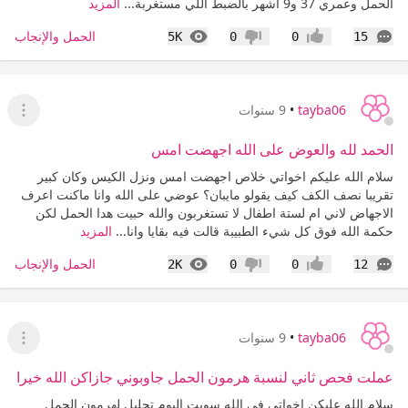
الحمل وعمري 37 و9 اشهر بالضبط اللي مستغربة...
المزيد
التعليقات
المشاهدات
الحمل والإنجاب
5K
0
0
15
إعجاب
عدم إعجاب
tayba06
•
9 سنوات
عرض ا
الحمد لله والعوض على الله اجهضت امس
سلام الله عليكم اخواتي خلاص اجهضت امس ونزل الكيس وكان كبير
تقريبا نصف الكف كيف يقولو مايبان؟ عوضي على الله وانا ماكنت اعرف
الاجهاض لاني ام لستة اطفال لا تستغربون والله حبيت هدا الحمل لكن
حكمة الله فوق كل شيء الطبيبة قالت فيه بقايا وانا...
المزيد
التعليقات
المشاهدات
الحمل والإنجاب
2K
0
0
12
إعجاب
عدم إعجاب
tayba06
•
9 سنوات
عرض ا
عملت فحص ثاني لنسبة هرمون الحمل جاوبوني جازاكن الله خيرا
سلام الله عليكن اخواتي في الله سويت اليوم تحليل لهرمون الحمل