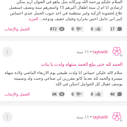
السلام عليكم ورحمة الله وبركاته مثل ماهو في العنوان اريد منكن
ارشادي انا ام ل ستة اطفال اكبرهم 15 واصغرهم سنة ونصف استعمل
علاج لخشونة الركبة وغير منتظمة في اخذ حبوب الحمل عندي احساس
كبير اني حامل احس بحرارة وغثيان خفيف ودوخة...
المزيد
التعليقات
المشاهدات
الحمل والإنجاب
872
0
0
17
إعجاب
عدم إعجاب
tayba06
•
11 سنة
عرض ا
الحمد لله حتى يبلغ الحمد منتهاه ولدت يا بنات
سلام الله عليكن حبيباتي انا ولدت طبيعي يوم الاربعاء الماضي ولادة سهلة
ميسرة والحمد لله بعدما كانو مقررين لي صناعي وجبت ولد وسميته
يوسف عقبال كل الحوامل احبكن في الله
التعليقات
المشاهدات
الحمل والإنجاب
6K
0
0
40
إعجاب
عدم إعجاب
tayba06
•
11 سنة
عرض ا