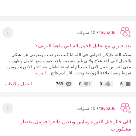
tayba06
•
10 سنوات
عرض ا
بعد حيرتي مع تحليل الحمل السلبي ماهذا النزيف؟
سلام الله عليكن اخواتي في الله انا كنت طرحت موضوعي عن شكي
بالحمل لاني اخذ علاج ولاني غير منتظمة باخذ حبوب منع الحمل وظهرت
معي اعراض حمل لاني الحمد للهام لستة اطفال بعد تاخر الادورة بيومين
تقريبا وبعد العلاقة الزوجية وجدت اثار لدم فاتح...
المزيد
التعليقات
المشاهدات
الحمل والإنجاب
769
0
0
6
إعجاب
عدم إعجاب
tayba06
•
10 سنوات
عرض ا
اللي حللو قبل الدورة ومابين وبعدين طلعوا حوامل يتفضلو
مشكورات