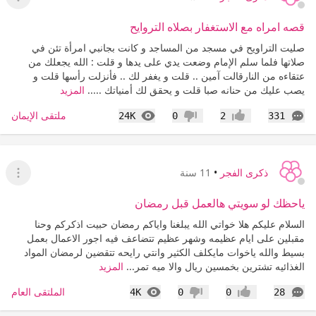
عرض ا
قصه امراه مع الاستغفار بصلاه التروايح
صليت التراويح في مسجد من المساجد و كانت بجانبي امرأة تئن في
صلاتها فلما سلم الإمام وضعت يدي على يدها و قلت : الله يجعلك من
عتقاءه من النارقالت آمين .. قلت و يغفر لك .. فأنزلت رأسها قلت و
يصب عليك من حنانه صبا قلت و يحقق لك أمنياتك .....
المزيد
التعليقات
المشاهدات
ملتقى الإيمان
24K
0
2
331
إعجاب
عدم إعجاب
ذكرى الفجر
•
11 سنة
عرض ا
ياحظك لو سويتي هالعمل قبل رمضان
السلام عليكم هلا خواتي الله يبلغنا واياكم رمضان حبيت اذكركم وحنا
مقبلين على ايام عظيمه وشهر عظيم تتضاعف فيه اجور الاعمال بعمل
بسيط والله ياخوات مايكلف الكثير وانتي رايحه تتقضين لرمضان المواد
الغذائيه تشترين بخمسين ريال والا ميه تمر...
المزيد
التعليقات
المشاهدات
الملتقى العام
4K
0
0
28
إعجاب
عدم إعجاب