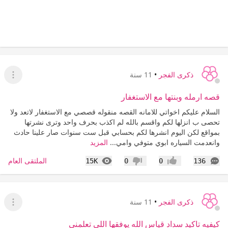
ذكرى الفجر
•
11 سنة
عرض ا
قصه ارمله وبنتها مع الاستغفار
السلام عليكم اخواتي للامانه القصه منقوله قصصي مع الاستغفار لاتعد ولا
تحصى ب انزلها لكم واقسم بالله لم اكذب بحرف واحد وترى نشرتها
بمواقع لكن اليوم انشرها لكم بحسابي قبل ست سنوات صار علينا حادث
وانعدمت السياره ابوي متوفي وامي...
المزيد
التعليقات
المشاهدات
الملتقى العام
15K
0
0
136
إعجاب
عدم إعجاب
ذكرى الفجر
•
11 سنة
عرض ا
كيفيه تاكيد سداد قياس الله يوفقها اللي تعلمني