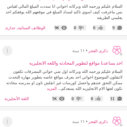
السلام عليكم ورحمه الله وبركاته اخواتي انا سددت المبلغ المالي لقياس
بس ماعرفت كيف اسوي تاكيد لسداد المبلغ في موقعهم الله يوفقكم احد
يعلمني الطريقه
التعليقات
المشاهدات
الوظائف النسائية, جدارة, طا
9K
0
0
9
إعجاب
عدم إعجاب
ذكرى الفجر
•
11 سنة
عرض ا
احد يساعدنا مواقع لتطوير المحادثه واللغه الانجليزيه
السلام عليكم ورحمه الله وبركاته اول شي خواتي المشرفات تكفون
لاتنقلون الموضوع اخواتي احد يعرف مواقع خاصه بتطوير مهاره التحدث
ممكن التحق عندهم واحصل كورسات غير انقلش تاون او مدرسه محادثه
تكون لغتها الام الانجليزيه الله يسعدكم...
المزيد
التعليقات
المشاهدات
اللغة الأنجليزية
5K
0
0
31
إعجاب
عدم إعجاب
ذكرى الفجر
•
11 سنة
عرض ا