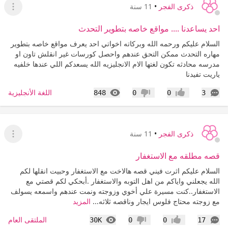
ذكرى الفجر
•
11 سنة
عرض ا
احد يساعدنا .... مواقع خاصه بتطوير التحدث
السلام عليكم ورحمه الله وبركاته اخواتي احد يعرف مواقع خاصه بتطوير
مهاره التحدث ممكن التحق عندهم واحصل كورسات غير انقلش تاون او
مدرسه محادثه تكون لغتها الام الانجليزيه الله يسعدكم اللي عندها خلفيه
ياريت تفيدنا
التعليقات
المشاهدات
اللغة الأنجليزية
848
0
0
3
إعجاب
عدم إعجاب
ذكرى الفجر
•
11 سنة
عرض القا
قصه مطلقه مع الاستغفار
السلام عليكم اثرت فيني قصه هالاخت مع الاستغفار وحبيت انقلها لكم
الله يجعلني واياكم من اهل التوبه والاستغفار .أبحكي لكم قصتي مع
الاستغفار..كنت مسيرة علي أخوي وزوجته ونمت عندهم واسمعه يسولف
مع زوجته محتاج فلوس ايجار وناقصه ثلاثه...
المزيد
التعليقات
المشاهدات
الملتقى العام
30K
0
0
17
إعجاب
عدم إعجاب