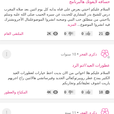
حسافه لايفوتك هالبرنامج
السلام عليكم احبتي يعرض على قناه بدايه كل يوم اثنين بعد صلاه المغرب
درس للشيخ بدر المشاري للحديث عن سيره الحبيب صلى الله عليه وسلم
يااحبتي من منطلق حب النبي وصحبه انشروا الموضوعلننال الأجرونشترك
فيه انشروا الموضوع...
المزيد
التعليقات
المشاهدات
الملتقى العام
2K
0
0
21
إعجاب
عدم إعجاب
ذكرى الفجر
•
10 سنوات
عرض ا
عطورات العيد//تم الرد
السلام عليكم هلا اخواتي من الان بديت احط خيارات لعطورات العيد
الكثير يمدح عطر روبيرتوكفالي الجديد وفيرساتشي هالاثنين راح اجربهم
ياريت اشوف تعليقاتكم وتجاربكم
التعليقات
المشاهدات
المكياج والعطور
4K
0
0
18
إعجاب
عدم إعجاب
ذكرى الفجر
•
11 سنة