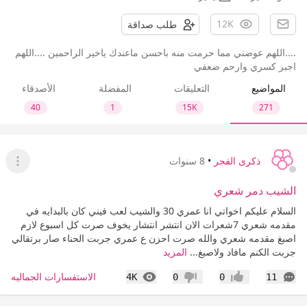
12K
طلب صداقة
....اللهم عوضني مما حرمت منه باحسن ماعندك ياخير الراحمين ....اللهم
اجبر كسري وارحم ضعفي
المواضيع
التعليقات
المفضلة
الأصدقاء
40
1
15K
271
ذكرى الفجر
•
8 سنوات
عرض ا
الشيب دمر شعري
السلام عليكم اخواتي انا عمري 30 والشيب لعب فيني كان بالبدايه في
مقدمه شعري 7شعرات الان انتشر انتشار يخوف صرت كل اسبوع لازم
اصبغ مقدمه شعري والله صرت احزن ع عمري جربت الحناء صار برتقالي
جربت الكنم مافاد ولاصبغ...
المزيد
التعليقات
المشاهدات
الاستفسارات الجماليه
4K
0
0
11
إعجاب
عدم إعجاب