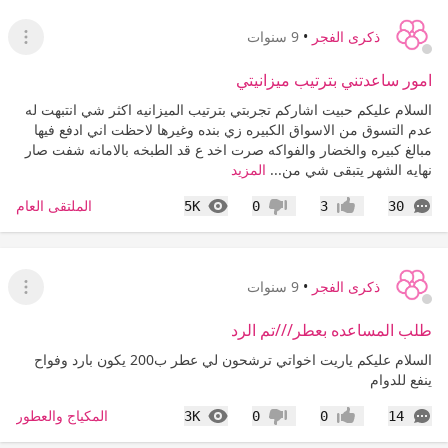
ذكرى الفجر
•
9 سنوات
عرض ا
امور ساعدتني بترتيب ميزانيتي
السلام عليكم حبيت اشاركم تجربتي بترتيب الميزانيه اكثر شي انتبهت له
عدم التسوق من الاسواق الكبيره زي بنده وغيرها لاحظت اني ادفع فيها
مبالغ كبيره والخضار والفواكه صرت اخد ع قد الطبخه بالامانه شفت صار
نهايه الشهر يتبقى شي من...
المزيد
التعليقات
المشاهدات
الملتقى العام
5K
0
3
30
إعجاب
عدم إعجاب
ذكرى الفجر
•
9 سنوات
عرض ا
طلب المساعده بعطر///تم الرد
السلام عليكم ياريت اخواتي ترشحون لي عطر ب200 يكون بارد وفواح
ينفع للدوام
التعليقات
المشاهدات
المكياج والعطور
3K
0
0
14
إعجاب
عدم إعجاب