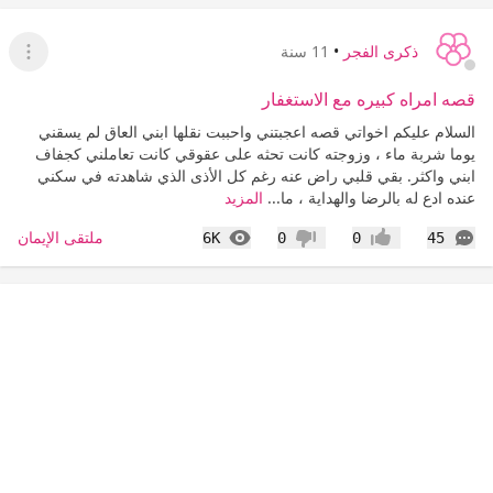
ذكرى الفجر
•
11 سنة
عرض ا
قصه امراه كبيره مع الاستغفار
السلام عليكم اخواتي قصه اعجبتني واحببت نقلها ابني العاق لم يسقني
يوما شربة ماء ، وزوجته كانت تحثه على عقوقي كانت تعاملني كجفاف
ابني واكثر. بقي قلبي راض عنه رغم كل الأذى الذي شاهدته في سكني
عنده ادع له بالرضا والهداية ، ما...
المزيد
التعليقات
المشاهدات
ملتقى الإيمان
6K
0
0
45
إعجاب
عدم إعجاب