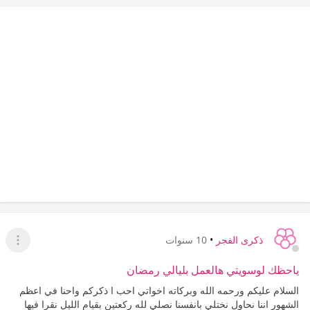
ذكرى الفجر
•
10 سنوات
عرض ا
ياحظك لوسويتي هالعمل بليالي رمضان
السلام عليكم ورحمه الله وبركاته اخواتي احب ا ذكركم واحنا في اعظم
الشهور اننا نحاول نختلي بانفسنا نصلي لله ركعتين بقيام الليل نقرا فيها