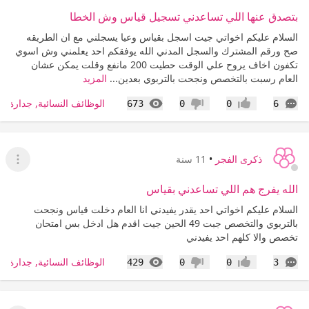
بتصدق عنها اللي تساعدني تسجيل قياس وش الخطا
السلام عليكم اخواتي جيت اسجل بقياس وعيا يسجلني مع ان الطريقه
صح ورقم المشترك والسجل المدني الله يوفقكم احد يعلمني وش اسوي
تكفون اخاف يروح علي الوقت حطيت 200 مانفع وقلت يمكن عشان
العام رسبت بالتخصص ونجحت بالتربوي بعدين...
المزيد
التعليقات
المشاهدات
الوظائف النسائية, جدارة, ط
673
0
0
6
إعجاب
عدم إعجاب
ذكرى الفجر
•
11 سنة
عرض ا
الله يفرج هم اللي تساعدني بقياس
السلام عليكم اخواتي احد يقدر يفيدني انا العام دخلت قياس ونجحت
بالتربوي والتخصص جبت 49 الحين جيت اقدم هل ادخل بس امتحان
تخصص والا كلهم احد يفيدني
التعليقات
المشاهدات
الوظائف النسائية, جدارة, ط
429
0
0
3
إعجاب
عدم إعجاب