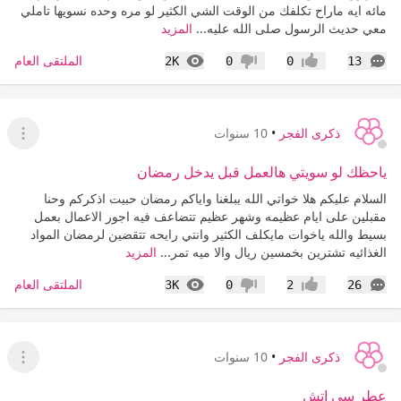
مائه ايه ماراح تكلفك من الوقت الشي الكثير لو مره وحده نسويها تاملي
معي حديث الرسول صلى الله عليه...
المزيد
التعليقات
المشاهدات
الملتقى العام
2K
0
0
13
إعجاب
عدم إعجاب
ذكرى الفجر
•
10 سنوات
عرض ا
ياحظك لو سويتي هالعمل قبل يدخل رمضان
السلام عليكم هلا خواتي الله يبلغنا واياكم رمضان حبيت اذكركم وحنا
مقبلين على ايام عظيمه وشهر عظيم تتضاعف فيه اجور الاعمال بعمل
بسيط والله ياخوات مايكلف الكثير وانتي رايحه تتقضين لرمضان المواد
الغذائيه تشترين بخمسين ريال والا ميه تمر...
المزيد
التعليقات
المشاهدات
الملتقى العام
3K
0
2
26
إعجاب
عدم إعجاب
ذكرى الفجر
•
10 سنوات
عرض ا
عطر سي اتش