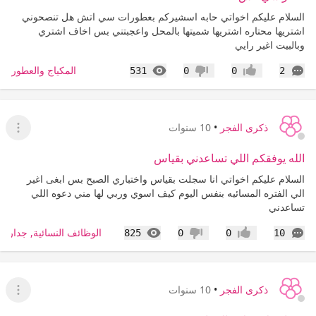
السلام عليكم اخواتي حابه اسشيركم بعطورات سي اتش هل تنصحوني
اشتريها محتاره اشتريها شميتها بالمحل واعجبتني بس اخاف اشتري
وبالبيت اغير رايي
التعليقات
المشاهدات
المكياج والعطور
531
0
0
2
إعجاب
عدم إعجاب
ذكرى الفجر
•
10 سنوات
عرض ا
الله يوفقكم اللي تساعدني بقياس
السلام عليكم اخواتي انا سجلت بقياس واختباري الصبح بس ابغى اغير
الي الفتره المسائيه بنفس اليوم كيف اسوي وربي لها مني دعوه اللي
تساعدني
التعليقات
المشاهدات
الوظائف النسائية, جدارة,
825
0
0
10
إعجاب
عدم إعجاب
ذكرى الفجر
•
10 سنوات
عرض ا