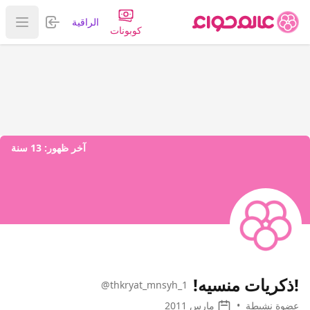
تسجيل الدخول
الراقية
عرض ا
كوبونات
آخر ظهور:
13 سنة
!ذكريات منسيه!
@thkryat_mnsyh_1
عضوة نشيطة
•
مارس 2011