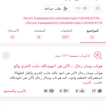
500
طلب صداقة
forum.hawaaworld.com/externals/1/0/9/6/3/7/9/…
forum.hawaaworld.com/externals/1/0/9/6/3/7/9/…
المواضيع
التعليقات
المفضلة
الأصدقاء
0
0
277
3
!ذكريات منسيه!
•
15 سنة
عرض ا
هوتاب وسار رجال ....لآكن هي اعووذبالله جآبت الخزي والع
هوتآب وسار رجال لاكن هي اعوذ بالله جابت الخزي والعار لاهلهاااا
استغفرالله العظيم واتوب اليه هو تاب وساار رجال لآكن هي اعوذبالله
جابت...
المزيد
التعليقات
المشاهدات
الأسرة والمجتمع
3K
0
0
17
إعجاب
عدم إعجاب