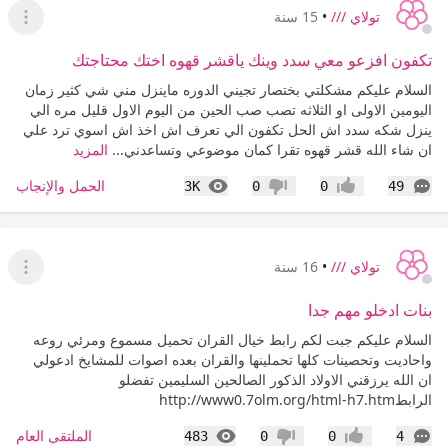
تولاي ///
•
15 سنة
عرض ا
تكفون افزعو معي سدد وينك ياقشر قهوه اختك محتاجتك
السلام عليكم مشكلتي بختصار تجيني الدوره ماينزل مني شي كثير زمان
اليومين الاولى او الثلاثه تصب صب الحين من اليوم الاول قليل مره الي
ينزل شكه سدد اش الحل تكفون الي تعرف اش اخذ اش اسوي ترد علي
ان شاء الله قشر قهوه تقرا كمان موضوعي وتساعدني...
المزيد
التعليقات
المشاهدات
الحمل والإنجاب
3K
0
0
49
إعجاب
عدم إعجاب
تولاي ///
•
16 سنة
عرض ا
بنات ادخلو مهم جدا
السلام عليكم جبت لكم رابط خيال القران تحميل مسموع ومرئي روعه
واحاديت وتحصينات كلها تحملينها والقران بعده اصوات للمشايخ ادعولي
ان الله يرزقني الاولاد الذكور الصالحين السليمين تفضلو
الرابطhttp://www0.7olm.org/html-h7.htm
التعليقات
المشاهدات
الملتقى العام
483
0
0
4
إعجاب
عدم إعجاب