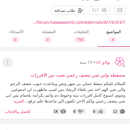
927
طلب صداقة
forum.hawaaworld.com/externals/8/7/6/3/3/7/…
المواضيع
التعليقات
المفضلة
الأصدقاء
0
0
750
4
تولاي ///
•
15 سنة
عرض ا
مسقطه وابي شي ينضف رحمي تعبت من الافرزات
السلام عليكم سقط حملي بي شهر ونص وماخذت حبوب تنضف الرحم
والى شي الهم اخذ تمر بلثفاء الرشاد بس لسى ماطهرت لي اسبوعين
وشوي اسبوع كامل افرزات بنيه وخيوط دم وانتم بكرامه بلحمام بس ابي
شي ينضف رحمي ولكم الاجر تكفون الي ماعندها علم ترفع...
المزيد
التعليقات
المشاهدات
الحمل والإنجاب
1K
0
0
12
إعجاب
عدم إعجاب