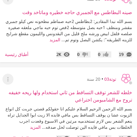
عرض ا
صينه البطاطس مع الجمبري حاجه خطيره وماتاخد وقت
بسم الله نبدا المقادير: 2بطاطس 2حبه صماطم مطحونه نص كيلو جمبري
مقشر ومنظف 1حبه بصل متوسطه 2فص توم حبه ماجي ملعقه صغيره
صلصه فلفل ابيض ورشه ملح قليل من البقدونس والليمون مقطع شرايح
للزينه الطريقه": يكشن البصل وتوم تم...
المزيد
التعليقات
المشاهدات
أطباق رئيسية
2K
0
0
19
إعجاب
عدم إعجاب
توتة03
•
20 سنة
عرض ا
خلطه للشعر توقف التساقط من ثاني استخدام ولها ريحه خفيفه
تروح مع الشامبومن اختراعي
بسم الله الرحمن الرحيم السلام عليكم انا حقولكم قصتي جربت كل انواع
الزيوت عشا ن يوقف التساقط بس مافي فابده الا زيت ابوا الجدايل تراه
ينعم الشعر بس لازم تستخدميه مرتين في الاسبوع وقعدت اجرب
الخلطات بس مافي فايده الين توصلت لحل صدفه...
المزيد