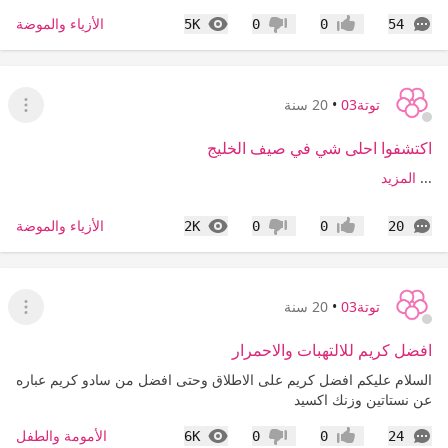
التعليقات
المشاهدات
الأزياء والموضة
5K
0
0
54
إعجاب
عدم إعجاب
توتة03
•
20 سنة
عرض ا
اكتشفوا احلى شي في صيف الخليج
...
المزيد
التعليقات
المشاهدات
الأزياء والموضة
2K
0
0
20
إعجاب
عدم إعجاب
توتة03
•
20 سنة
عرض ا
افضل كريم للالتهبات والاحمرار
السلام عليكم افضل كريم على الاطلاق وحتى افضل من سادو كريم عباره
عن نستاتين وزنك اكسيد
التعليقات
المشاهدات
الأمومة والطفل
6K
0
0
24
إعجاب
عدم إعجاب