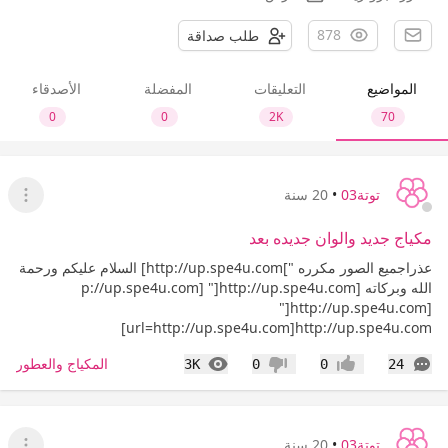
878
طلب صداقة
المواضيع
التعليقات
المفضلة
الأصدقاء
0
0
2K
70
توتة03
•
20 سنة
عرض ا
مكياج جديد والوان جديده بعد
عذراجميع الصور مكرره "]http://up.spe4u.com] السلام عليكم ورحمة
الله وبركاته p://up.spe4u.com] "]http://up.spe4u.com]
"]http://up.spe4u.com]
url=http://up.spe4u.com]http://up.spe4u.com]
التعليقات
المشاهدات
المكياج والعطور
3K
0
0
24
إعجاب
عدم إعجاب
توتة03
•
20 سنة