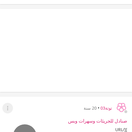
توتة03
•
20 سنة
عرض ا
صنادل للجريئات وسهرات وبس
][/URL