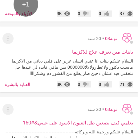
+1
التعليقات
المشاهدات
الأزياء والموضة
3K
0
0
37
إعجاب
عدم إعجاب
توتة03
•
20 سنة
عرض ا
يابنات مين تعرف علاج للاكزيما
السلام عليكم يبنات انا عندي انسان عزيز على قلبي يعاني من الاكزيما
ماسيب دكتور ولاعطارولالالا0000000 بس مافي فايده لي عندها حل
تلحقني فيه عشان دحين صار يطلع من القشور دم وشكراااا
التعليقات
المشاهدات
العناية بالبشرة
3K
0
0
21
إعجاب
عدم إعجاب
توتة03
•
20 سنة
عرض ا
تعلمي كيف تضعين ظل العيون الاسود على عيني&#160
السلام عليكم ورحمة الله وبركاته---------------------------------------------
----------------------------------- 1 - ارسمي خطا بقلم الكحل الاسودعلى