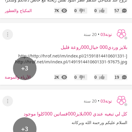
التعليقات
المشاهدات
المكياج والعطور
7K
0
0
57
إعجاب
عدم إعجاب
توتة03
•
20 سنة
عرض ا
بلايز وردي000 خيال000روعة قليل
http://http://hrof.net/im/index.pl/21591814410601331-]
http://hrof.net/im/index.pl/1491914410601331-97675.jpg
+3
التعليقات
المشاهدات
الأزياء والموضة
2K
0
0
19
إعجاب
عدم إعجاب
توتة03
•
20 سنة
عرض ا
كل لي تبغيه عندي 000بلايز000فساتين 000كلوا موجود
السلام عليكم ورحمة الله وبركاته
+3