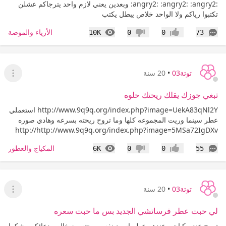
:angry2: :angry2: :angry2: وبعدين يعني لازم واحد يترجاكم عشلن
تكتبوا رياكم ولا الواحد خلاص يبطل يكتب
التعليقات
المشاهدات
الأزياء والموضة
10K
0
0
73
إعجاب
عدم إعجاب
توتة03
•
20 سنة
عرض ا
تبغي جوزك يقلك ريحتك حلوه
http://www.9q9q.org/index.php?image=UekA83qNl2Y استعملي
عطر سينما وريت المجموعه كلها وما تروح ريحته بسرعه وهادي صوره
http://http://www.9q9q.org/index.php?image=5MSa72IgDXv
التعليقات
المشاهدات
المكياج والعطور
6K
0
0
55
إعجاب
عدم إعجاب
توتة03
•
20 سنة
عرض ا
لي حبت عطر فرساتشي الجديد بس ما حبت سعره
تروح عند مكياجي عندهم عطر اسود نفس ريحته مع خالص دعائكم وشكرا