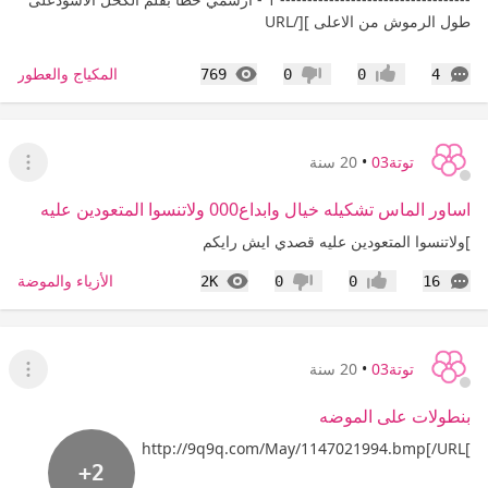
طول الرموش من الاعلى ][/URL
التعليقات
المشاهدات
المكياج والعطور
769
0
0
4
إعجاب
عدم إعجاب
توتة03
•
20 سنة
عرض ا
اساور الماس تشكيله خيال وابداع000 ولاتنسوا المتعودين عليه
]ولاتنسوا المتعودين عليه قصدي ايش رايكم
التعليقات
المشاهدات
الأزياء والموضة
2K
0
0
16
إعجاب
عدم إعجاب
توتة03
•
20 سنة
عرض ا
بنطولات على الموضه
]http://9q9q.com/May/1147021994.bmp[/URL
+2