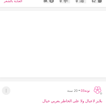
التعليقات
المشاهدات
العناية بالشعر
8K
0
0
62
إعجاب
عدم إعجاب
توتة03
•
20 سنة
عرض ا
بلايز لاعبال ولا على الخاطر بعربي خيال