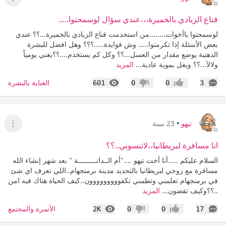
عرض ا
قناع الزبادي بالخميرة،،،عندي سؤال لوسمحتوا.....
لوسمحتوا ياأخوات........من استخدمت قناع الزبادي بالخميرة...؟؟ عندي
بعض الأسئلة إذا تكرمتوا..... وش فوايدة.....؟؟؟ وهل افضل للبشرة
الدهنية يوضع مقدار من العسل...؟؟ وكل كم يستخدم....؟؟يعني يومياً
ولالأ...؟؟ ويغل بموية عادية...
المزيد
التعليقات
المشاهدات
العناية بالبشرة
601
0
0
3
إعجاب
عدم إعجاب
تيهو
•
23 سنة
عرض ا
انا مسافرة لبريطانيا،،لاتنسوني..؟؟
السلام عليكم .....أنا أخت تيهو ...."أم الــدانـــــــــة " بعد شهر إنشاء الله
مسافرة مع زوجي لبريطانيا بالتحديد مدينة برمنجهام..اللي تعرف اي شئ
في برمنجهام تعلمني وتطمني تكفووووووووون..كيف الحياة هناك فيه امن
..؟؟وكيف تقضون...
المزيد
التعليقات
المشاهدات
الأسرة والمجتمع
2K
0
0
17
إعجاب
عدم إعجاب