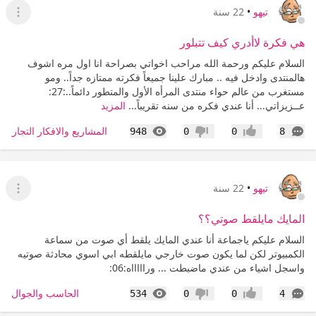
تيهو
•
22 سنة
عرض ا
هي فكرة لاأدري كيف تتبلور
السلام عليكم ورحمة الله مراحب اخواتي بصراحة انا اول مره اشوف
هالمنتدى وادخل فيه .. مبارك علينا جميعاً فكرته ممتازه جداً.. ومو
مستغرب من عالم حواء منتدى المرأه الأول والمتطور دائماً..:27:
عــزيزاتي... أنا عندي فكره من سنه تقريباً...
المزيد
التعليقات
المشاهدات
المشاريع والافكار التجارية 
948
0
0
8
إعجاب
عدم إعجاب
تيهو
•
22 سنة
عرض ا
المايك مايلقط صوتي؟؟
السلام عليكم ياجماعة أنا عندي المايك يلقط أي صوت من سماعة
الكمبيوتر لكن لما يكون صوت خارجي مايلقطه ابي اسوي محادثة صوتيه
واسجل اشياء من عندي ماضبطت ... وراااااه:06:
التعليقات
المشاهدات
الحاسب والجوال
534
0
0
4
إعجاب
عدم إعجاب