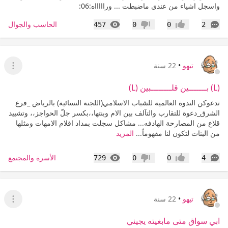
واسجل اشياء من عندي ماضبطت ... وراااااه:06:
التعليقات
المشاهدات
الحاسب والجوال
457
0
0
2
إعجاب
عدم إعجاب
تيهو
•
22 سنة
عرض ا
(L) بـــــــين قلــــــــبين (L)
تدعوكن الندوة العالمية للشباب الاسلامي(اللجنة النسائية) بالرياض _فرع
الشرق_دعوة للتقارب والتآلف بين الام وبنتها،،بكسر جلّ الحواجز،، وتشييد
قلاع من المصارحة الهادفه... مشاكل سجلت بمداد اقلام الامهات ومثلها
من البنات لتكون لنا مفهوماً...
المزيد
التعليقات
المشاهدات
الأسرة والمجتمع
729
0
0
4
إعجاب
عدم إعجاب
تيهو
•
22 سنة
عرض ا
ابي سواق متى مابغيته يجيني