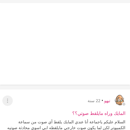
تيهو
•
22 سنة
عرض ا
المايك وراه مايلقط صوتي؟؟
السلام عليكم ياجماعة أنا عندي المايك يلقط أي صوت من سماعة
الكمبيوتر لكن لما يكون صوت خارجي مايلقطه ابي اسوي محادثة صوتيه