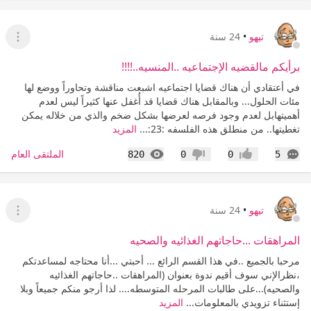
تيهو
•
24 سنة
عرض ا
برأيكم مالقضيه الإجتماعيه ..المنسيه..!!!!
في أعتقادي أن هناك قضايا اجتماعيه اشبعت مناقشة وتحاوراً ووضع لها
مئات الحلول... وبالمقابل هناك قضايا قد أُغفل عنها كثيراً ليس لعدم
أهميتهابل لعدم وجود فرصه لعرضها بشكل ضخم والذي من خلاله يمكن
تغطيتها.. من منطلق هذه الفلسفه :23:...
المزيد
التعليقات
المشاهدات
الملتقى العام
820
0
0
5
إعجاب
عدم إعجاب
تيهو
•
24 سنة
عرض ا
المراهقات ...حاجاتهم الغذائيه والصحيه
مرحبا بالجميع ..في هذا القسم الرائع ... أحبتي ...أنا محتاجه لمساعدتكم
،نظرالإني سوف أقيم ندوة بعنوان (المراهقات ..حاجاتهم الغذائيه
والصحيه)...على طالبات المرحله المتوسطه.... لذا أرجو منكم جميعاً وبلا
إستثناء تزويدي بالمعلومات...
المزيد