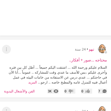
تيهو
•
24 سنة
عرض ا
محتاجه ...صور + أفكار..
السلام عليكم ورحمة الله ... اشتقت اليكم جميعاً ... أطل كل بين فتره
وأخرى عليكم ،بس للأسف ما عندي وقت للمشاركه .. عموماً ...أنا الآن
في حاجتكم ... عندي درس عن الاستفاده من خامات البيئه في عمل
أعمال فنيه للمنزل عامه والمطبخ خاصه .. ارجو...
المزيد
التعليقات
المشاهدات
الفن والأشغال اليدوية
3K
0
0
7
إعجاب
عدم إعجاب