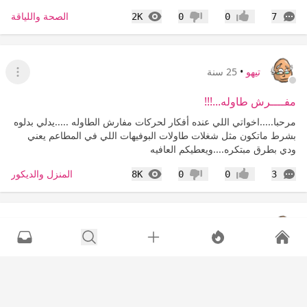
التعليقات
المشاهدات
الصحة واللياقة
2K
0
0
7
إعجاب
عدم إعجاب
تيهو
•
25 سنة
عرض ا
مفــــرش طاوله...!!!
مرحبا.....اخواتي اللي عنده أفكار لحركات مفارش الطاوله .....يدلي بدلوه
بشرط ماتكون مثل شغلات طاولات البوفيهات اللي في المطاعم يعني
ودي بطرق مبتكره....ويعطيكم العافيه
التعليقات
المشاهدات
المنزل والديكور
8K
0
0
3
إعجاب
عدم إعجاب
تيهو
•
25 سنة
عرض القا
النجده....هناك عصابة تهاجمني!!!!!!
انقذووووووووني ......من هالعصابه اللي مهاجمتني ..وناويه تسوي اعمال
تخريبيه ؟؟؟؟؟؟؟؟ حبايبي ....أنا بشرتي عاديه ماهي دهنيه مع ذلك الفتره
هذي غزتني كميات هائله من الحبوب ماأدري ليه والمصيبه اني اذا ازلت