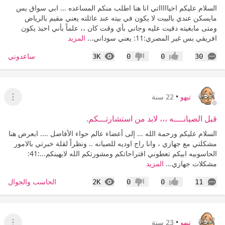
السلام عليكم اخياااااتي انا هنا اطلب منكم المساعده ... ابي سواق بس
مايسكن عندي بالبيت لا يكون في بيته عند عائلته يعني مقيم بالرياض
ومتى مابغيته دقيت عليه وجاني بأي وقت كان ،، علماً بأني احبذ يكون
افريقي بس غير المصري:11: يعني سوداني...
المزيد
التعليقات
المشاهدات
ساعدوني
3K
0
0
30
إعجاب
عدم إعجاب
تيهو
•
22 سنة
عرض ا
قبل الصيانــــه ،،، لابد من استشارتـــكم.
السلام عليكم ورحمة الله ... إلى أعضاء عالم حواء الأفاضل .... ابعرض هنا
مشكلتي مع جهازي ، وانا راح اوديه للصيانه .. ونظراً لقلة خبرتي بالامور
الحاسوبيه ابيكم تعطوني اقتراحاتكم ومشورتكم الله لايهينكم...:41:
مشكلات جهازي...
المزيد
التعليقات
المشاهدات
الحاسب والجوال
2K
0
0
11
إعجاب
عدم إعجاب
تيهو
•
23 سنة