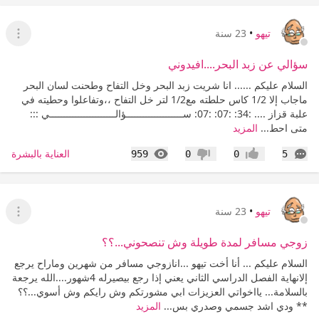
تيهو
•
23 سنة
عرض ا
سؤالي عن زبد البحر....افيدوني
السلام عليكم ...... انا شريت زبد البحر وخل التفاح وطحنت لسان البحر
ماجاب إلا 1/2 كاس حلطته مع1/2 لتر خل التفاح ،،وتفاعلوا وحطيته في
علبة قزاز .... :34: :07: :07: ســــــــــــــــــــؤالـــــــــــــــــــــــي :::
متى احط...
المزيد
التعليقات
المشاهدات
العناية بالبشرة
959
0
0
5
إعجاب
عدم إعجاب
تيهو
•
23 سنة
عرض ا
زوجي مسافر لمدة طويلة وش تنصحوني...؟؟
السلام عليكم ... أنا أخت تيهو ...انازوجي مسافر من شهرين وماراح يرجع
إلانهاية الفصل الدراسي الثاني يعني إذا رجع بيصيرله 4شهور....الله يرجعة
بالسلامة... يااخواتي العزيزات ابي مشورتكم وش رايكم وش أسوي...؟؟
** ودي اشد جسمي وصدري بس...
المزيد