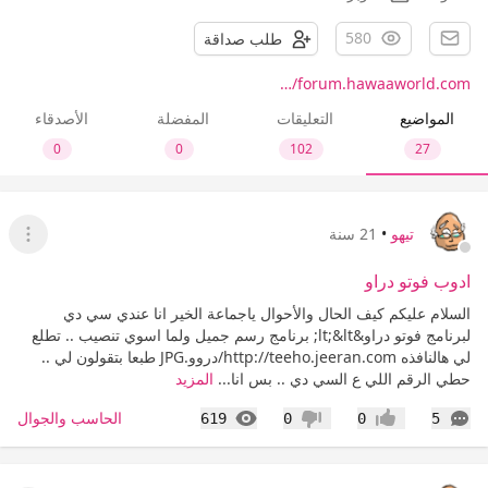
580
طلب صداقة
forum.hawaaworld.com/…
المواضيع
التعليقات
المفضلة
الأصدقاء
0
0
102
27
تيهو
•
21 سنة
عرض ا
ادوب فوتو دراو
السلام عليكم كيف الحال والأحوال ياجماعة الخير انا عندي سي دي
لبرنامج فوتو دراو&lt;&lt; برنامج رسم جميل ولما اسوي تنصيب .. تطلع
لي هالنافذه http://teeho.jeeran.com/دروو.JPG طبعا بتقولون لي ..
حطي الرقم اللي ع السي دي .. بس انا...
المزيد
التعليقات
المشاهدات
الحاسب والجوال
619
0
0
5
إعجاب
عدم إعجاب