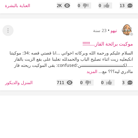
التعليقات
المشاهدات
العناية بالبشرة
2K
0
0
13
إعجاب
عدم إعجاب
تيهو
•
23 سنة
عرض ا
موكيت برائحة القاز....!!!!!!
السلام عليكم ورحمة الله وبركاته اخواتي ...انا قصتي قصه :34: موكيتنا
انكبعليه زيت اثناء تصليح الباب والحمدلله تغلبنا على بقع الزيت بالقاز
.....لكننننننننننننننننننننننننننننننننننن:confused: بقى الموكيت ريحته قاز
ماادري ليه؟؟؟ مع...
المزيد
التعليقات
المشاهدات
المنزل والديكور
711
0
0
3
إعجاب
عدم إعجاب