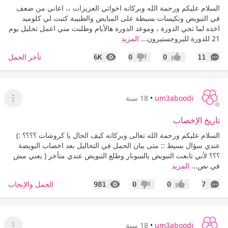
السلام عليكم ورحمة الله وبركاته اخواتي العزيزات ،، اعاني من ضعف
في التبويض وتكيسات بسيطة على المبايض والطبيبة كتبت لي كلوميد
اخذه لما تجي الدورة ، وموعد الدورة هالأيام وطلبت مني اعمل تحليل يوم
21 للدورة للبروجستيرون...
المزيد
التعليقات
المشاهدات
تأخر الحمل
6K
0
0
11
إعجاب
عدم إعجاب
um3aboodi
•
18 سنة
عرض ا
تاريخ الإخصاب
السلام عليكم ورحمة الله تعالى وبركاته كيف الحال يا كروشات ؟؟؟؟ :)
عندي سؤال بسيط :: متى يبان الحمل في التحاليل بعد اخصاب البويضة
؟؟؟ لأني تابعت التبويض بالسونار وطلع التبويض عندي متأخر ( يعني مش
في نص...
المزيد
التعليقات
المشاهدات
الحمل والإنجاب
981
0
0
7
إعجاب
عدم إعجاب
um3aboodi
•
18 سنة