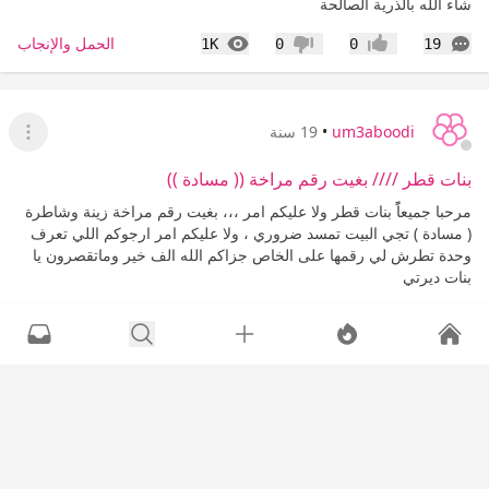
شاء الله بالذرية الصالحة
التعليقات
المشاهدات
الحمل والإنجاب
1K
0
0
19
إعجاب
عدم إعجاب
um3aboodi
•
19 سنة
عرض ا
بنات قطر //// بغيت رقم مراخة (( مسادة ))
مرحبا جميعاًً بنات قطر ولا عليكم امر ،،، بغيت رقم مراخة زينة وشاطرة
( مسادة ) تجي البيت تمسد ضروري ، ولا عليكم امر ارجوكم اللي تعرف
وحدة تطرش لي رقمها على الخاص جزاكم الله الف خير وماتقصرون يا
بنات ديرتي
التعليقات
المشاهدات
ساعدوني
5K
0
0
10
إعجاب
عدم إعجاب