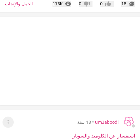
التعليقات
المشاهدات
الحمل والإنجاب
176K
0
0
18
إعجاب
عدم إعجاب
um3aboodi
•
18 سنة
عرض ا
استفسار عن الكلوميد والسونار