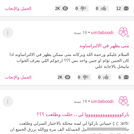
التعليقات
المشاهدات
الحمل والإنجاب
2K
0
0
12
إعجاب
عدم إعجاب
um3aboodi
•
19 سنة
عرض ا
متى يظهر في الالتراساوند
السلام عليكم ورحمة الله وبركاته متى ممكن يظهر في الالتراساوند اذا
كان الجنين تؤام او جنين واحد بس ؟؟؟ ارجوكم اللي يعرف الجواب
مايبخل بالاجابة علي
التعليقات
المشاهدات
الحمل والإنجاب
2K
0
0
6
إعجاب
عدم إعجاب
um3aboodi
•
19 سنة
عرض ا
باركوووووووووووووووا لي ،، حللت وطلعت ؟؟؟
:arb: :) :) حبيباتي باركوا لي لسه محللة بالاختبار المنزلي وطلعت
حااااااااااااااااااااااااااااااااامل الحمدلله الف مرة ووالله يرزق الجميع ان