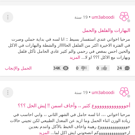
um3aboodi
•
19 سنة
عرض ا
البهارات والفلفل والحمل
مرحبا اخواتي عندي استفسار بسيط :: انا لسه في بداية حملي وصرت
في الفترة الاخيرة اكثر من الفلفل الحااااار والشطة والبهارات في الاكل
والحين احس بمغص في رحمي والم كثير عادي الحامل تأكل فلفل
وبهارات مع الاكل ؟؟؟ او لا...
المزيد
التعليقات
المشاهدات
الحمل والإنجاب
34K
0
0
24
إعجاب
عدم إعجاب
um3aboodi
•
19 سنة
عرض ا
أجوووووووووووووع كثير ،، وأخاف اسمن !! إيش الحل ؟؟؟
مرحبا اخواتي ،،، انا لسه حامل في الشهر الثاني ،، وابي احاسب في
زيادة الوزن اثناء الحمل وما ازيد عن المعدل الطبيعي لكن تجيني حالات
جوووووووووووووع رهيبة واخاف الخبط بالأكل واتندم بعدين
ارجووووووووووووكم انصحوني ايش اكل لما...
المزيد