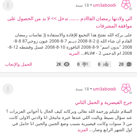
um3aboodi
•
18 سنة
عرض ا
الي ولادتها رمضان القااادم ........ تدخل >> لا بد من الحصول على
موافقة المشرفات
على بركة الله نفتتح هذا التجمع للإفادة والاستفادة (( نفاسات رمضان
القادم ان شاء الله )) 2-8-2008 ديــم 7-8-2008 عيون زوجي87 8-8-
2008 "بدون اسم" 9-8-2008 النافورة 10-8-2008 عسل وقشطه 12-8-
2008 ام الدحمي 2 - #لانا#...
المزيد
التعليقات
المشاهدات
الحمل والإنجاب
2K
0
0
28
إعجاب
عدم إعجاب
um3aboodi
•
18 سنة
عرض ا
جرح القيصرية و الحمل الثاني
السلام عليكم ورحمة الله تعالى وبركاته كيف الحال يا أخواتي العزيزات ؟
عند سؤال بسيط وياليت اللي عندها خبرة ماتبخل انا ولادتي الاولى كانت
من 3 سنوات وكانت قيصيرية بسبب وضع الجنين والحين انا حامل في
اول الشهر الرابع وصار...
المزيد