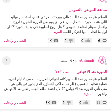
عرض ا
متابعة التبويض بالسونار
السلام عليكم ورحمة الله تعالى وبركاته اخواتي عندي استفسار وياليت
اللي عندها خبرة ما تبخل بالرد في اي يوم من الدورة الشهرية اروح
واعمل سونار لمتابعة التبويض ؟ هل اروح للطبيبة في بداية الدورة ؟؟ او
اول ما انظف منها اعزكم الله...
المزيد
التعليقات
المشاهدات
الحمل والإنجاب
4K
0
0
6
إعجاب
عدم إعجاب
um3aboodi
•
19 سنة
عرض ا
الدورة بعد الاجهاض ..... متى ؟؟؟
السلام عليكم ورحمة الله وبركاته اخواتي العزيزات ،، من 8 ايام اجريت
عملية تنظيف ( غسيل ) للرحم ،، لكن التساؤل الذي يدور في بالي هو ::
متى تأتي الدورة بعد الاجهاض ؟؟ لأن اعتقد نظام الجسم تغير بعد الاجهاض
والدورة...
المزيد
التعليقات
المشاهدات
الحمل والإنجاب
3K
0
0
11
إعجاب
عدم إعجاب