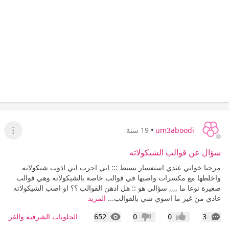
um3aboodi
•
19 سنة
عرض ا
سؤال عن قوالب الشيكولاته
مرحبا خواتي عندي استفسار بسيط ::: ابي اجرب اني اذوب شيكولاته
واخلطها مع مكسرات واصبها في قوالب خاصة بالشيكولاته وهي قوالب
صغيرة نوعا ما ,,,, سؤالي هو :: هل ادهن القوالب ؟؟ او اصب الشيكولاته
عادي من غير ما اسوي شي بالقوالب...
المزيد
التعليقات
المشاهدات
الحلويات الشرقية والغربية
652
0
0
3
إعجاب
عدم إعجاب