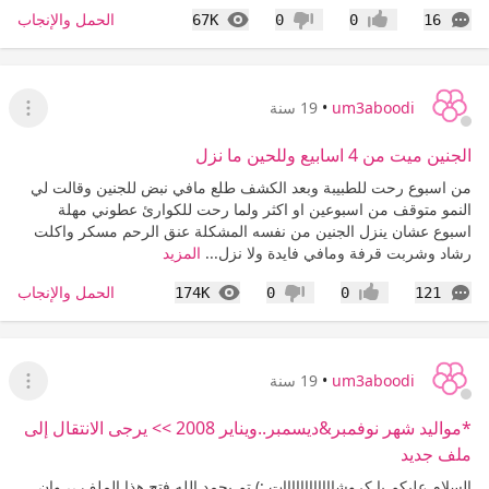
التعليقات
المشاهدات
الحمل والإنجاب
67K
0
0
16
إعجاب
عدم إعجاب
um3aboodi
•
19 سنة
عرض ا
الجنين ميت من 4 اسابيع وللحين ما نزل
من اسبوع رحت للطبيبة وبعد الكشف طلع مافي نبض للجنين وقالت لي
النمو متوقف من اسبوعين او اكثر ولما رحت للكوارئ عطوني مهلة
اسبوع عشان ينزل الجنين من نفسه المشكلة عنق الرحم مسكر واكلت
رشاد وشربت قرفة ومافي فايدة ولا نزل...
المزيد
التعليقات
المشاهدات
الحمل والإنجاب
174K
0
0
121
إعجاب
عدم إعجاب
um3aboodi
•
19 سنة
عرض ا
*مواليد شهر نوفمبر&ديسمبر..ويناير 2008 >> يرجى الانتقال إلى
ملف جديد
السلام عليكم يا كروشاااااااااااات :) تم بحمد الله فتح هذا الملف ،، وان