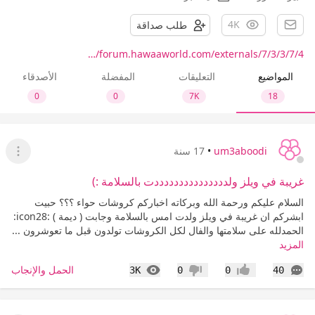
4K
طلب صداقة
forum.hawaaworld.com/externals/7/3/3/7/4/…
المواضيع
التعليقات
المفضلة
الأصدقاء
0
0
7K
18
um3aboodi
•
17 سنة
عرض ا
غريبة في ويلز ولدددددددددددددددت بالسلامة :)
السلام عليكم ورحمة الله وبركاته اخباركم كروشات حواء ؟؟؟ حبيت
ابشركم ان غريبة في ويلز ولدت امس بالسلامة وجابت ( ديمة ) :icon28:
الحمدلله على سلامتها والفال لكل الكروشات تولدون قبل ما تعوشرون ...
المزيد
التعليقات
المشاهدات
الحمل والإنجاب
3K
0
0
40
إعجاب
عدم إعجاب