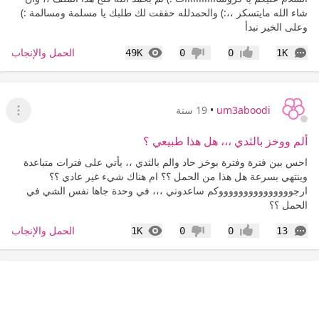
شاء الله مايتسكر ،،:) والحمدلله حققت لك طلبك يا مسلمة ومسالمة :)
وعلى الخير نبدأ
التعليقات
المشاهدات
الحمل والإنجاب
49K
0
0
1K
إعجاب
عدم إعجاب
um3aboodi
•
19 سنة
عرض ا
ألم ووخز بالثدي ،،، هل هذا طبيعي ؟
احس بين فترة وفترة بوخز حاد والم بالثدي ،، يأتي على فترات متباعدة
وينتهي بسرعة هل هذا من الحمل ؟؟ ام هناك شيء غير عادي ؟؟
ارجوووووووووووووووكم ساعدوني ،،، في وحدة جاها نفس الشي في
الحمل ؟؟
التعليقات
المشاهدات
الحمل والإنجاب
1K
0
0
13
إعجاب
عدم إعجاب