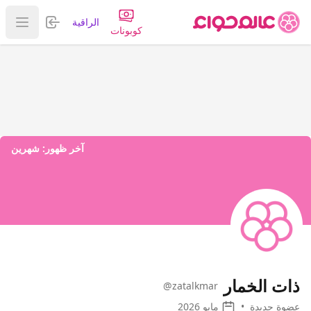
تسجيل الدخول
الراقية
عرض ا
كوبونات
آخر ظهور:
شهرين
ذات الخمار
@zatalkmar
عضوة جديدة
•
مايو 2026