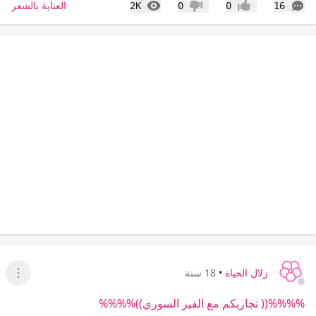
التعليقات
المشاهدات
العناية بالشعر
2K
0
0
16
إعجاب
عدم إعجاب
زلال الحياة
•
18 سنة
عرض ا
%%%%(( تجاربكم مع الفير السوري))%%%%