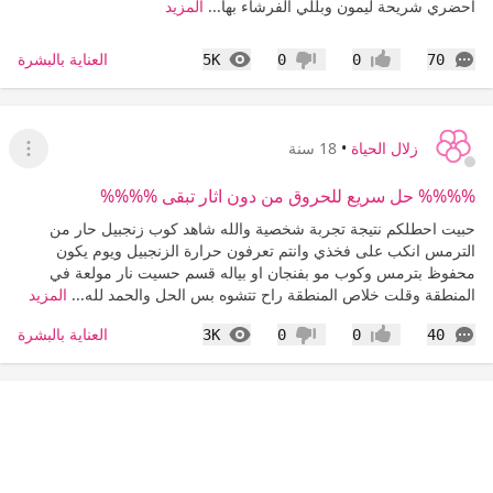
احضري شريحة ليمون وبللي الفرشاء بها...
المزيد
التعليقات
المشاهدات
العناية بالبشرة
5K
0
0
70
إعجاب
عدم إعجاب
زلال الحياة
•
18 سنة
عرض ا
%%%% حل سريع للحروق من دون اثار تبقى %%%%
حبيت احطلكم نتيجة تجربة شخصية والله شاهد كوب زنجبيل حار من
الترمس انكب على فخذي وانتم تعرفون حرارة الزنجبيل ويوم يكون
محفوظ بترمس وكوب مو بفنجان او بياله قسم حسيت نار مولعة في
المنطقة وقلت خلاص المنطقة راح تتشوه بس الحل والحمد لله...
المزيد
التعليقات
المشاهدات
العناية بالبشرة
3K
0
0
40
إعجاب
عدم إعجاب