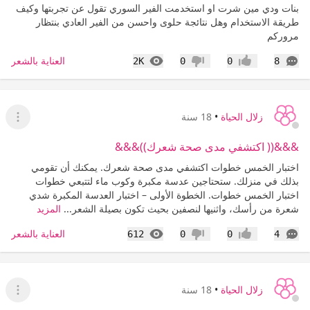
بنات ودي مين شرت او استخدمت الفير السوري تقول عن تجربتها وكيف
طريقة الاستخدام وهل نتائجة حلوى واحسن من الفير العادي بنتظار
مروركم
التعليقات
المشاهدات
العناية بالشعر
2K
0
0
8
إعجاب
عدم إعجاب
زلال الحياة
•
18 سنة
عرض ا
&&&(( اكتشفي مدى صحة شعرك))&&&
اختبار الخمس خطوات اكتشفي مدى صحة شعرك. يمكنك أن تقومي
بذلك في منزلك. ستحتاجين عدسة مكبرة وكوب ماء لتتبعي خطوات
اختبار الخمس خطوات. الخطوة الأولى – اختبار العدسة المكبرة شدي
شعرة من رأسك، واثنيها لنصفين بحيث تكون بصيلة الشعر...
المزيد
التعليقات
المشاهدات
العناية بالشعر
612
0
0
4
إعجاب
عدم إعجاب
زلال الحياة
•
18 سنة
عرض ا