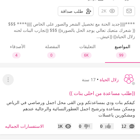
2K
طلب صداقة
****((((جديد الحنة مع تخصيل الشعر والصور على الخاص ))))**** $$$
(( شعرك متعبك تعالي يوجد الحل بالصورة)) $$$ ((تجارب البنات لحنه
زلال الحياة)) ((عيش...
المواضيع
التعليقات
المفضلة
الأصدقاء
4
0
6K
99
زلال الحياة
•
17 سنة
عرض ا
((طلب مساعدة من احلى بنات ))
كيفكم بنات ودي بمساعدتكم وين القى محل اجمل ورصاصي في الرياض
وممكن مساعدة وترشيح اجمل العطورالنسائية والرجالية عندهم
ومشكورين ياعسلات
التعليقات
المشاهدات
الاستفسارات الجماليه
1K
0
0
12
إعجاب
عدم إعجاب