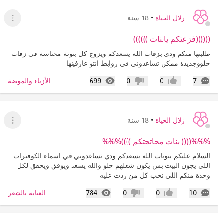
زلال الحياة
•
18 سنة
عرض ا
((((((فزعتكم يابنات ))))))
طلبتها منكم ودي بزفات الله يسعدكم ويزوج كل بنوتة محتاسة في زفات
حلووجديدة ممكن تساعدوني في روابط انتو عارفينها
التعليقات
المشاهدات
الأزياء والموضة
699
0
0
7
إعجاب
عدم إعجاب
زلال الحياة
•
18 سنة
عرض ا
%%%(((( بنات محاتجتكم ))))%%%
السلام عليكم بنوتات الله يسعدكم ودي تساعدوني في اسماء الكوفيرات
اللي يجون البيت بس يكون شغلهم حلو والله يسعد ويوفق ويحقق لكل
وحدة منكم اللي تحب كل من ردت عليه
التعليقات
المشاهدات
العناية بالشعر
784
0
0
10
إعجاب
عدم إعجاب