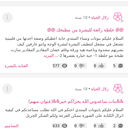
زلال الحياة
•
18 سنة
عرض ا
@@ خلطة رائعة للبشرة من مطبخك @@
السلام عليكم بنوتات ونساء المنتدي حابة اعطيكم وصفة اخدتها من فلبينية
تشتغل في مشغل لتنطيف البشرة لبشرة الوجة وانتو عارفين كيف
بشرتهم مشدوة وناعمة هيه ورقة وقلم عشان المقادير المقادير سارت
طبخة مو خلطة 1- حبة خيارة بقشرها 2-...
المزيد
التعليقات
المشاهدات
العناية بالبشرة
577
0
0
5
إعجاب
عدم إعجاب
زلال الحياة
•
18 سنة
عرض القا
&&بنات ساعدوني الله يجزاكم خير&&(عنوان مبهم)
السلام عليكم يابتوتات المنتدي اختكم في الله تطلب مساعدتكم في كيفية
انزال الكتابة على الصورة ممكن الفزعة ولكم الشكر الجزيل
التعليقات
المشاهدات
التصاميم
633
0
0
2