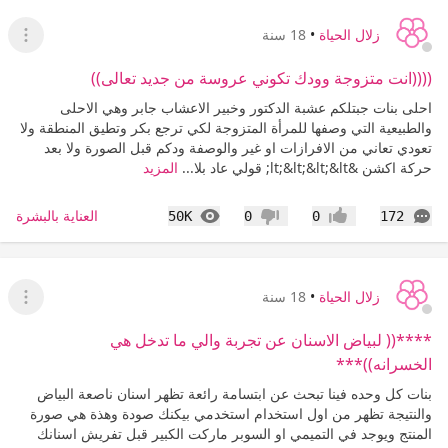
زلال الحياة
•
18 سنة
عرض ا
((((انت متزوجة وودك تكوني عروسة من جديد تعالى))
احلى بنات جبتلكم عشبة الدكتور وخبير الاعشاب جابر وهي الاحلى
والطبيعية التي وصفها للمرأة المتزوجة لكي ترجع بكر وتطيق المنطقة ولا
تعودي تعاني من الافرازات او غير والوصفة ودكم قبل الصورة ولا بعد
حركة اكشن &lt;&lt;&lt;&lt; قولي عاد بلا...
المزيد
التعليقات
المشاهدات
العناية بالبشرة
50K
0
0
172
إعجاب
عدم إعجاب
زلال الحياة
•
18 سنة
عرض ا
****(( لبياض الاسنان عن تجربة والي ما تدخل هي
الخسرانه))***
بنات كل وحده فينا تبحث عن ابتسامة رائعة تظهر اسنان ناصعة البياض
والنتيجة تظهر من اول استخدام استخدمي بيكنك صودة وهذة هي صورة
المنتج ويوجد في التميمي او السوبر ماركت الكبير قبل تفريش اسنانك