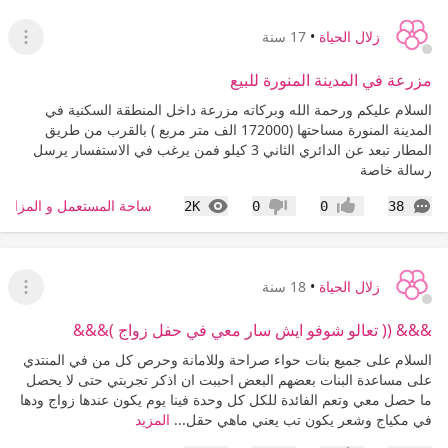
زلال الحياة
•
17 سنة
عرض ا
مزرعة في المدينة المنورة للبيع
السلام عليكم ورحمة الله وبركاته مزرعة داخل المنطقة السكنية في
المدينة المنورة مساحتها (172000 الف متر مربع ) بالقرب من طريق
المطار تبعد عن الدائري الثاني 3 كيلو فمن يرغب في الاستفسار يرسل
رسالة خاصة
التعليقات
المشاهدات
ساحة المستعمل و المزاد
2K
0
0
38
إعجاب
عدم إعجاب
زلال الحياة
•
18 سنة
عرض ا
&&& (( تعالو شوفو ايش سار معي في حفل زواج )&&&
السلام على جميع بنات حواء صراحة وللامانة وحرص كل من في المنتدي
على مساعدة البنات بعضهم البعض احببت ان اذكر تجربتي حتى لا يحصل
ما حصل معي وتعم الفائدة للكل كل وحدة فينا يوم يكون عندها زواج ودها
في مكياج وشعر يكون تب يعني ماهي حقل...
المزيد