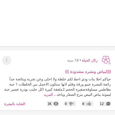
زلال الحياة
•
18 سنة
عرض ا
(((لبياض وبشره مشدودة )))
حياكم احلا بنات ودي احط لكم خلطة ولا احلى وعن تجربة ونتائجة جدآ
رائعة للبشرة جيبو ورقة وقلم لانها ستكون الاجمل بين الخلطات 1 حبة
بطاطس مسلوقةصغيرة الحجم 2ملعقة كبيرة اكل حليب بودرة عصير حبة
ليمونة بياض البيض ينزع الصفار وياخذ...
المزيد
التعليقات
المشاهدات
العناية بالبشرة
1K
0
0
12
إعجاب
عدم إعجاب