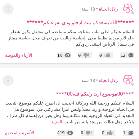
زلال الحياة
•
18 سنة
عرض ا
******الله يسعدكم بنت ادخلو ودي بفزعتكم******
السلام عليكم اغلى بنات محتاجه منكم مساعدة في مشغل يكون شغلو
حلو لانو موديم يظبط معي الخياطة وياليت من تعرف محل خياطة ممتاز
في شمال الرياض استنى ردودكم
التعليقات
المشاهدات
الأزياء والموضة
1K
0
0
12
إعجاب
عدم إعجاب
زلال الحياة
•
18 سنة
عرض ا
****00موضوع اريد رئيكم فيه00****
السلام عليكم ورحمة الله وبركاتة اححبت ان اطرح عليكم موضوع التجديد
في الحياة الزوجية واريد فضلآ وليس امرآ مشاركتي في الموضوع هل
التجديد في الحياة الزوجية يجد مكانة بيننا وهل يعبر عن إهتمام كل طرف
بالاخر وهل هنالك من يجد بانه من باب...
المزيد
التعليقات
المشاهدات
الأسرة والمجتمع
419
0
0
1
إعجاب
عدم إعجاب