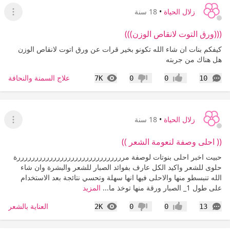
زلال الحياة
•
18 سنة
عرض ا
(((ورق التوت لانقاص الوزن)))
كيفكم بنات ان شاء الله تكونو بخير قرات عن ورق اتوت لانقاص الوزن
هل هناك من جربته
التعليقات
المشاهدات
علاج السمنة والنحافة
7K
0
0
10
إعجاب
عدم إعجاب
زلال الحياة
•
18 سنة
عرض ا
(( احلى وصفة لنعومة الشعر ))
حبيت اخبر احلى بنوتات لوصفة مررررررررررررررررررررررررررررررة
حلوى للشعر واكيد الكل عارف بفوائد الصبار للشعر والبشرة وان شاء
الله تنبسطو منها والاحلى فيها انها سهلة وتحسي نتائجة بعد الاستخدام
على طول 1_ الصبار ورقة منها توخذ ما...
المزيد
التعليقات
المشاهدات
العناية بالشعر
2K
0
0
13
إعجاب
عدم إعجاب