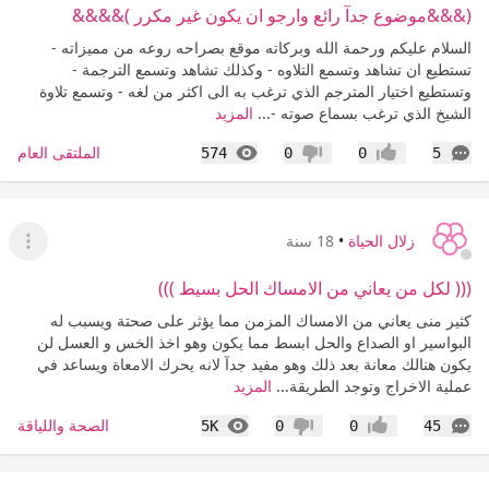
(&&&موضوع جدآ رائع وارجو ان يكون غير مكرر )&&&&
السلام عليكم ورحمة الله وبركاته موقع بصراحه روعه من مميزاته -
تستطيع ان تشاهد وتسمع التلاوه - وكذلك تشاهد وتسمع الترجمة -
وتستطيع اختيار المترجم الذي ترغب به الى اكثر من لغه - وتسمع تلاوة
الشيخ الذي ترغب بسماع صوته -...
المزيد
التعليقات
المشاهدات
الملتقى العام
574
0
0
5
إعجاب
عدم إعجاب
زلال الحياة
•
18 سنة
عرض ا
((( لكل من يعاني من الامساك الحل بسيط )))
كثير منى يعاني من الامساك المزمن مما يؤثر على صحتة ويسبب له
البواسير او الصداع والحل ابسط مما يكون وهو اخذ الخس و العسل لن
يكون هنالك معانة بعد ذلك وهو مفيد جدآ لانه يحرك الامعاة ويساعد في
عملية الاخراج وتوجد الطريقة...
المزيد
التعليقات
المشاهدات
الصحة واللياقة
5K
0
0
45
إعجاب
عدم إعجاب