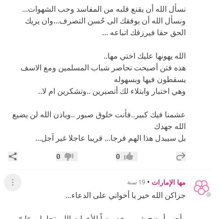
نسأل الله أن يقنع قلبه من المفاسد وحب الشهوات...
ونسأل الله أن يوفقك الى حُسن التصرف...وان يريك
الحق حقا فيرزقك اتباعه ...
الله يهونها عليك اختي مها..
هذه فتن أصبحت تحاصر شباب المسلمين ومع الاسف
يسقطون فيها وبسهوله
وهي اختبار وابتلاء لك أتصبرين ..وتشكرين ام لا..
عشمنا فيك كبير..فأنت خلوق صبور ..وباذن الله لن يضيع
الله جهدك
بل سيبدل هذا الهم فرجا... قريبا عاجلا غير آجل...
إضافة رد جديد
مشار
0
0
إعجاب
عدم إعجاب
مها الإمارات
•
19 سنة
عرض ال
جزاكن الله خير يا أخواتي على الدعاء...
وأحب أوضح شي....خصوصاً للأخوات اللي تحاملن عليّ