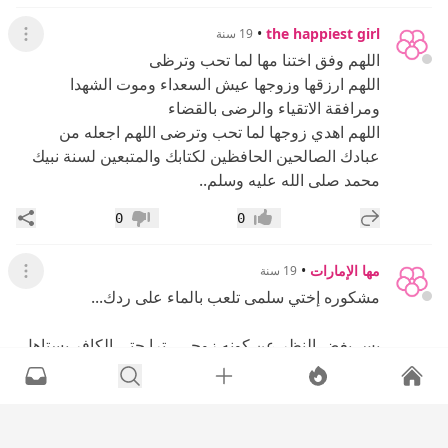
•
the happiest girl
19 سنة
عرض ال
اللهم وفق اختنا مها لما تحب وترظى
اللهم ارزقها وزوجها عيش السعداء وموت الشهدا
ومرافقة الاتقياء والرضى بالقضاء
اللهم اهدي زوجها لما تحب وترضى اللهم اجعله من
عبادك الصالحين الحافظين لكتابك والمتبعين لسنة نبيك
محمد صلى الله عليه وسلم..
إضافة رد جديد
مشار
0
0
إعجاب
عدم إعجاب
مها الإمارات
•
19 سنة
عرض القائ
مشكوره إختي سلمى تلعب بالماء على ردك...
بس بغض النظر عن كونه زوجي...ترا حتى الكافر يستاهل
إن الإنسان يدعي له بالهدايه...
والإنسان ما يقدر يحدد مصير إنسان ثاني شو بيكون جنه
وإلا نار...لأن محد يضمن نفسه...ياما ناس كانوا قمة