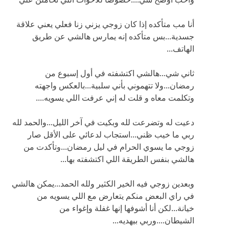
أنا مب متأكده إذا كان زوجي يزني زنا فعلي يعني علاقة
جسدية...بس متأكده إنه يمارس هالشي عن طريق
الهاتف...
ثاني شي...هالشي اكتشفته في أول إسبوع من
رمضان...ولا تتهموني بأني سلبية...بالعكس واجهته
وتكلمت معاه و قلت له إني عرفت اللي يسويه....
دعيت له وتضرعت لله وبكيت في آخر الليل...والحمد لله
ربي ما خيب ظني...استجاب لدعائي على الأقل صار
زوجي ما يسوي الحرام في ليل رمضان...وتأكدت من
هالشي بنفس الطريقة اللي اكتشفته بها...
وبعدين زوجي فيه الخير الكثير ولله الحمد...يمكن هالشي
في راي البعض منكم يتعارض مع اللي يسويه من
خيانة...لكن أنا أشوفها إنها غفلة وإغواء من
الشيطان....وربي بيهديه...