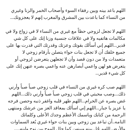
اللهم باعد بينه وبين رفقاء السوء وأصحاب الخمر والزنا وغيري
من النساء كما باعدت بين المشرق والمغرب إنهم لا يعجزونك...
اللهم لا تجعل لزوجي حظاً مع غيري من النساء لا في زواج ولا في
مكالمات هاتفيه ولا في علاقات جنسية وزنا إنك على كل شي
قدير...اللهم إني أسألك بقوتك وعزتك وقدرتك التي قدرت بها على
جميع خلقك أن لا تجعل بنات حواء يتصلن بأرقام زوجي لا
متعمدات ولا من دون قصد وأن لا تجعلهن يتعرضن لزوجي أو
يتعرض هو لهن واعمي أبصارهن عنه واعمي بصره عنهن إنك على
كل شيء قدير...
اللهم صب كره غيري من النساء في قلب زوجي صباً صباً وأرني
ذلك...وصب محبتي في قلب زوجي صباً صباً وأرني ذلك...اللهم
غض بصره عن الحرام...اللهم طهر قلبه واغفر ذنبه وحصن فرجه
يا عزيز يا جبار...اللهم إني اسألك بمعاقد العز من عرشك ومنتهى
الرحمة من كتابك وباسمك الأعظم وجدك الأعلى وكلماتك
التامه..أن تباعد بين زوجي وبين بنات حواء غيري بُعد السماوات
والأرض اللهم حُل بينه وبينهن كما حال الموج بين نوح وابنه.....