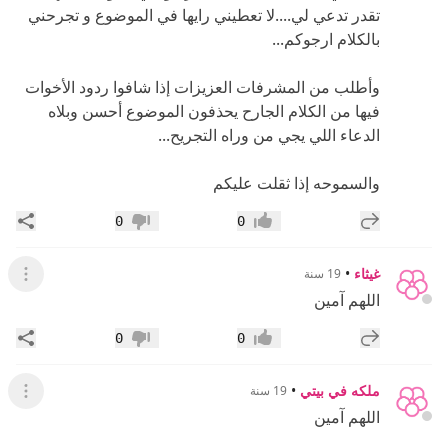
تقدر تدعي لي....لا تعطيني رايها في الموضوع و تجرحني
بالكلام ارجوكم...
وأطلب من المشرفات العزيزات إذا شافوا ردود الأخوات
فيها من الكلام الجارح يحذفون الموضوع أحسن وبلاه
الدعاء اللي يجي من وراه التجريح...
والسموحه إذا ثقلت عليكم
إضافة رد جديد
مشار
0
0
إعجاب
عدم إعجاب
غيثاء
•
19 سنة
عرض ال
اللهم آمين
إضافة رد جديد
مشار
0
0
إعجاب
عدم إعجاب
ملكه في بيتي
•
19 سنة
عرض ال
اللهم آمين