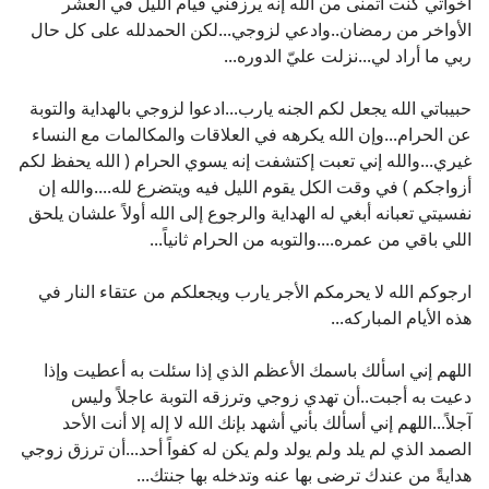
أخواتي كنت أتمنى من الله إنه يرزقني قيام الليل في العشر
الأواخر من رمضان..وادعي لزوجي...لكن الحمدلله على كل حال
ربي ما أراد لي...نزلت عليّ الدوره...
حبيباتي الله يجعل لكم الجنه يارب...ادعوا لزوجي بالهداية والتوبة
عن الحرام...وإن الله يكرهه في العلاقات والمكالمات مع النساء
غيري...والله إني تعبت إكتشفت إنه يسوي الحرام ( الله يحفظ لكم
أزواجكم ) في وقت الكل يقوم الليل فيه ويتضرع لله....والله إن
نفسيتي تعبانه أبغي له الهداية والرجوع إلى الله أولاً علشان يلحق
اللي باقي من عمره....والتوبه من الحرام ثانياً...
ارجوكم الله لا يحرمكم الأجر يارب ويجعلكم من عتقاء النار في
هذه الأيام المباركه...
اللهم إني اسألك باسمك الأعظم الذي إذا سئلت به أعطيت وإذا
دعيت به أجبت..أن تهدي زوجي وترزقه التوبة عاجلاً وليس
آجلاً...اللهم إني أسألك بأني أشهد بإنك الله لا إله إلا أنت الأحد
الصمد الذي لم يلد ولم يولد ولم يكن له كفواً أحد...أن ترزق زوجي
هدايةً من عندك ترضى بها عنه وتدخله بها جنتك...