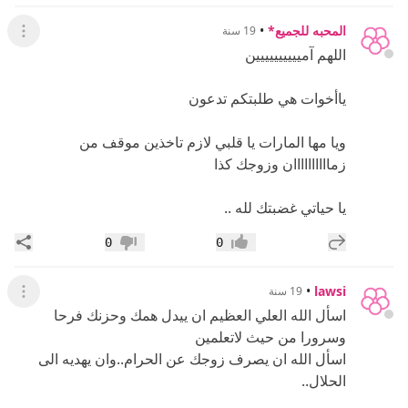
المحبه للجميع*
•
19 سنة
عرض ال
اللهم آميييييييييين
ياأخوات هي طلبتكم تدعون
ويا مها المارات يا قلبي لازم تاخذين موقف من
زماااااااااان وزوجك كذا
يا حياتي غضبتك لله ..
إضافة رد جديد
مشار
0
0
إعجاب
عدم إعجاب
•
lawsi
19 سنة
عرض ال
اسأل الله العلي العظيم ان ييدل همك وحزنك فرحا
وسرورا من حيث لاتعلمين
اسأل الله ان يصرف زوجك عن الحرام..وان يهديه الى
الحلال..