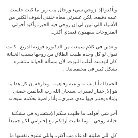
وتأكدوا إذا زوجي سيء ورجال مب زين ما كنت جلست
عنده دقيقه...لكن عشرتي معاه خلتني أشوف الكثير من
الأشياء اللي تبين لي إن زوجي فيه الخير..وأكيد أخواتي
المتزوجات بيفهمون قصدي أكثر...
وبعدين في كلام سمعته من الدكتوره فوزيه الدريع ..كانت
تقول لو كل وحده طلبت الطلاق من زوجها بسبب الخيانة
كان انهدمت أغلب البيوت..لأن مسألة الخيانة منتشره
بشكل كبير في مجتمعاتنا....
الحمدلله أنا إنسانه واعيه وفاهمه...وعارفه إن كل هذا ما
هو إلا إختبار لصبري...سبحان الله رب العالمين خصني
بإبتلاء يختبر فيها مدى صبري...وأنا راضية بحكمه سبحانه
آخر شي أقوله...ما طلبت منكم الإستشاره في مشكلة
خيانة زوجي....وما طلبت آرائكم مع إحترامي لكم جميعاً...
كل اللي طلبته الدعاء مب أكثر...واللي تشوف نفسها ما