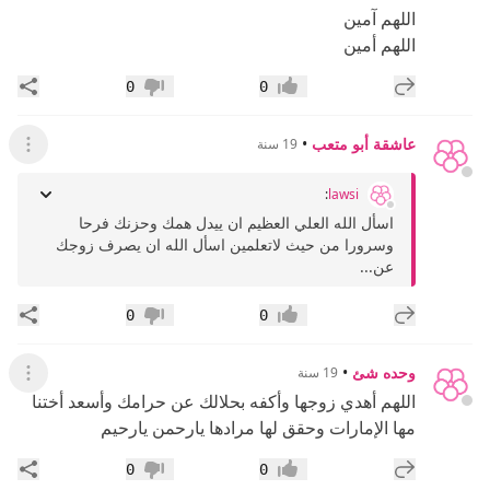
اللهم آمين
اللهم أمين
إضافة رد جديد
مشار
0
0
إعجاب
عدم إعجاب
عاشقة أبو متعب
•
19 سنة
عرض ال
:
lawsi
اسأل الله العلي العظيم ان ييدل همك وحزنك فرحا
وسرورا من حيث لاتعلمين اسأل الله ان يصرف زوجك
عن...
إضافة رد جديد
مشار
0
0
إعجاب
عدم إعجاب
وحده شئ
•
19 سنة
عرض ال
اللهم أهدي زوجها وأكفه بحلالك عن حرامك وأسعد أختنا
مها الإمارات وحقق لها مرادها يارحمن يارحيم
إضافة رد جديد
مشار
0
0
إعجاب
عدم إعجاب