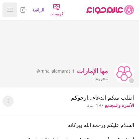
تسجيل الدخول
الراقية
عرض ا
كوبونات
مها الإمارات
@mha_alamarat_1
محررة
اطلب منكم الدعاء...ارجوكم
عرض ا
الأسرة والمجتمع
•
19 سنة
السلام عليكم ورحمة الله وبركاته