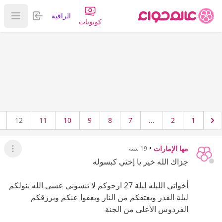
تسجيل الدخول
الراقية
عرض ا
كوبونات
12
11
10
9
8
7
...
2
1
مها الإمارات
•
19 سنة
عرض ال
جزاك الله خير يا إختي كبسوله
أخواتي الليله ليلة 27 ارجوكم لا تنسوني عسى الله ينولكم
ليلة القدر ويعتقكم من النار ويعفوا عنكم ويرزقكم
الفردوس الأعلى من الجنة