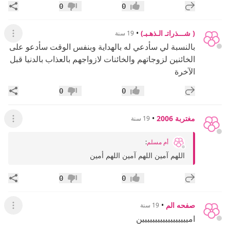
إضافة رد جديد
مشار
0
0
إعجاب
عدم إعجاب
( شـــذراتـ الـذهـبـ)
•
19 سنة
عرض ال
بالنسبة لي سأدعي له بالهداية وبنفس الوقت سأدعو على
الخائنين لزوجاتهم والخائنات لازواجهم بالعذاب بالدنيا قبل
الآخرة
إضافة رد جديد
مشار
0
0
إعجاب
عدم إعجاب
مغتربة 2006
•
19 سنة
عرض ال
أم مسلم
:
اللهم آمين اللهم آمين اللهم أمين
إضافة رد جديد
مشار
0
0
إعجاب
عدم إعجاب
صفحه الم
•
19 سنة
عرض ال
اميييييييييييييييييين