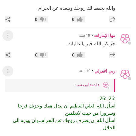
والله يحفظ لك زوجك ويبعده عن الحرام
إضافة رد جديد
مشار
0
0
إعجاب
عدم إعجاب
مها الإمارات
•
19 سنة
عرض ال
جزاكن الله خير يا غاليات
إضافة رد جديد
مشار
0
0
إعجاب
عدم إعجاب
ربي اغفرلي
•
19 سنة
عرض ال
عاشقة أبو متعب
:
:26: :26:
اسأل الله العلي العظيم ان ييدل همك وحزنك فرحا
وسرورا من حيث لاتعلمين
اسأل الله ان يصرف زوجك عن الحرام..وان يهديه الى
الحلال..