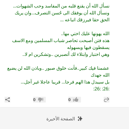
نسأل الله أن يقنع قلبه من المفاسد وحب الشهوات...
ونسأل الله أن يوفقك الى حُسن التصرف...وان يريك
الحق حقا فيرزقك اتباعه ...
الله يهونها عليك اختي مها..
هذه فتن أصبحت تحاصر شباب المسلمين ومع الاسف
يسقطون فيها وبسهوله
وهي اختبار وابتلاء لك أتصبرين ..وتشكرين ام لا..
عشمنا فيك كبير..فأنت خلوق صبور ..وباذن الله لن يضيع
الله جهدك
بل سيبدل هذا الهم فرجا... قريبا عاجلا غير آجل...
:26: :26:
إضافة رد جديد
مشار
0
0
إعجاب
عدم إعجاب
الصفحة الأخيرة