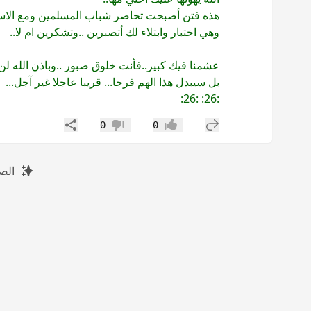
هذه فتن أصبحت تحاصر شباب المسلمين ومع الا
وهي اختبار وابتلاء لك أتصبرين ..وتشكرين ام لا..
عشمنا فيك كبير..فأنت خلوق صبور ..وباذن الله لن
بل سيبدل هذا الهم فرجا... قريبا عاجلا غير آجل...
:26: :26:
إضافة رد جديد
مشاركة
0
0
إعجاب
عدم إعجاب
الص