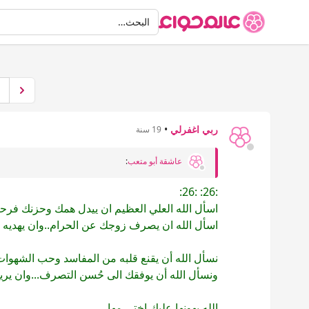
البحث
البحث…
ربي اغفرلي
•
19 سنة
عاشقة أبو متعب
:
:26: :26:
اسأل الله العلي العظيم ان ييدل همك وحزنك فرح
اسأل الله ان يصرف زوجك عن الحرام..وان يهديه ال
نسأل الله أن يقنع قلبه من المفاسد وحب الشهوات.
ونسأل الله أن يوفقك الى حُسن التصرف...وان يريك
الله يهونها عليك اختي مها..