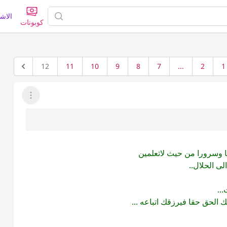
الاش
كوبونات
12
11
10
9
8
7
...
2
1
عرض القائمة
ا وسرورا من حيث لاتعلمين
ى الحلال..
..
 الحق حقا فيرزقك اتباعه ...