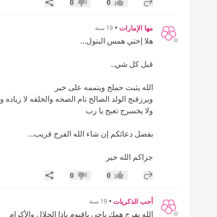
إضافة رد جديد
مشاركة
0
0
إعجاب
عدم إعجاب
مها الإمارات
•
19 سنة
هلا إختي همس البتول...
قبل كل شي..
الله يثبت حملج ويتممه على خير
ويرزقنج الولد الصالح تام الصحه والخلقه لا زياده و
ولا يخسرج تعبج يا رب
بفضل دعائكم إن شاء الله الفرج قريب...
جزاكم الله خير
إضافة رد جديد
مشاركة
0
0
إعجاب
عدم إعجاب
أحب الذكريات
•
19 سنة
الله يفرج همك ياحي ياقيوم ياذا الجلال والأكرام