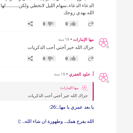
الدعاء الدعاء..سهام الليل لاتخطي ولكن...........لها
الله يهدي زوجك
إضافة رد جديد
مشاركة
0
0
إعجاب
عدم إعجاب
مها الإمارات
•
19 سنة
جزاك الله خير أختي أحب الذكريات
إضافة رد جديد
مشاركة
0
0
إعجاب
عدم إعجاب
أ. خلود الغفري
•
19 سنة
مها الإمارات
:
جزاك الله خير أختي أحب الذكريات
يا بعد عمري يا مها..:26:
الله يفرج همك.. وطهورة ان شاء الله.. :)