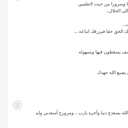
ا وسرورا من حيث لاتعلمين
ى الحلال..
..
 الحق حقا فيرزقك اتباعه ...
سف يسقطون فيها وبسهوله
 يضيع الله جهدك
عرض القائمة
الله يسعدج دنيا وآخره يارب .. ومرورج أسعدني وايد