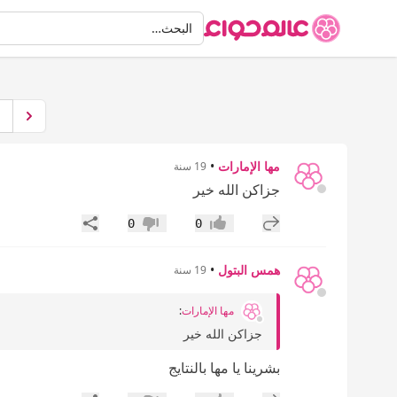
البحث
البحث…
مها الإمارات
•
19 سنة
جزاكن الله خير
إضافة رد جديد
مشاركة
0
0
إعجاب
عدم إعجاب
همس البتول
•
19 سنة
مها الإمارات
:
جزاكن الله خير
بشرينا يا مها بالنتايج