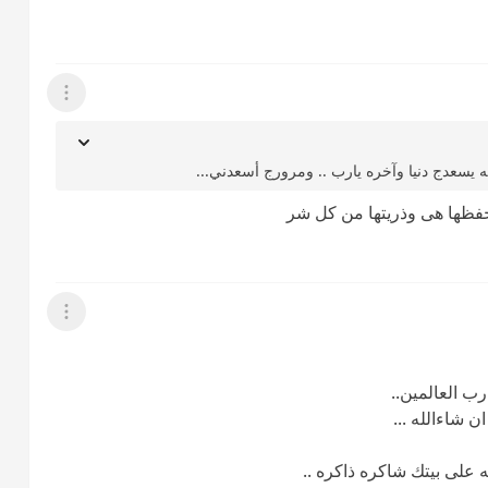
عرض القائمة
له يسعدج دنيا وآخره يارب .. ومرورج أسعدني...
حفظها هى وذريتها من كل شر
عرض القائمة
ب العالمين..
 شاءالله ...
 على بيتك شاكره ذاكره ..