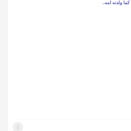
ما ولدته امه..
عرض القائمة