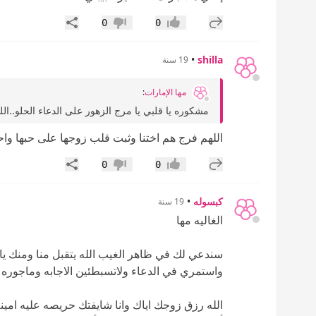
إضافة رد جديد
مشاركة
0
0
إعجاب
عدم إعجاب
•
shilla
19 سنة
مها الإمارات
:
مشكوره يا قلبي يا مرج الزهور على الدعاء الحلو..ال
اللهم فرج هم اختنا وثبت قلب زوجها على حبها وا
إضافة رد جديد
مشاركة
0
0
إعجاب
عدم إعجاب
كبسوله
•
19 سنة
الغاليه مها
سندعي لك في ظاهر الغيب الله يتقبل منا ومنك يار
واستمري في الدعاء ولاتسبطئين الاجابه وماجوره ان
الله رزق زوجك اياك وانا شايفتك حريصه عليه امينه