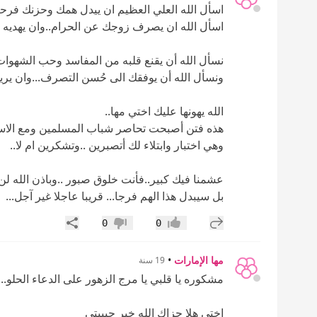
اسأل الله العلي العظيم ان ييدل همك وحزنك فرح
اسأل الله ان يصرف زوجك عن الحرام..وان يهديه ال
نسأل الله أن يقنع قلبه من المفاسد وحب الشهوات.
ونسأل الله أن يوفقك الى حُسن التصرف...وان يريك
الله يهونها عليك اختي مها..
هذه فتن أصبحت تحاصر شباب المسلمين ومع الا
وهي اختبار وابتلاء لك أتصبرين ..وتشكرين ام لا..
عشمنا فيك كبير..فأنت خلوق صبور ..وباذن الله لن
بل سيبدل هذا الهم فرجا... قريبا عاجلا غير آجل...
إضافة رد جديد
مشاركة
0
0
إعجاب
عدم إعجاب
مها الإمارات
•
19 سنة
مشكوره يا قلبي يا مرج الزهور على الدعاء الحلو..
إختي هلا جزاك الله خير حبيبتي