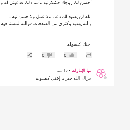
أحسن لك زوجك فشكرتيه وأساء لك فدعيتي له وصب
الله لن يضيع لك دعاء ولا عمل ولا حسن نيه ...
والله يهديه وكثري من الصدقات فوالله لمسنا فيه 
اختك كبسوله
إضافة رد جديد
مشاركة
0
0
إعجاب
عدم إعجاب
مها الإمارات
•
19 سنة
جزاك الله خير يا إختي كبسوله
أخواتي الليله ليلة 27 ارجوكم لا تنس
الفردوس الأعلى من الجنة
إضافة رد جديد
مشاركة
0
0
إعجاب
عدم إعجاب
( شـــذراتـ الـذهـبـ)
•
19 سنة