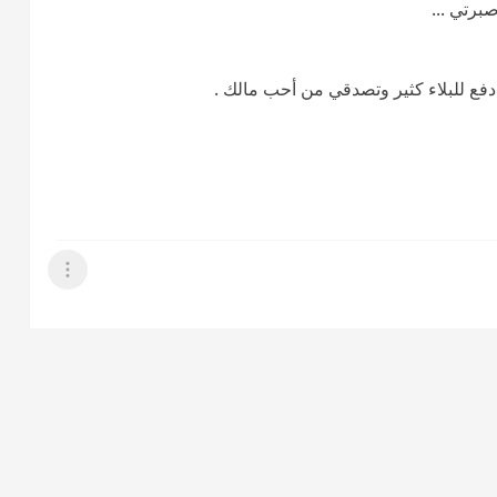
رتي ...
دفع للبلاء كثير وتصدقي من أحب مالك .
عرض القائمة
وني عسى الله ينولكم ليلة القدر ويعتقكم من النار ويعفوا عنكم ويرزقكم
عرض القائمة