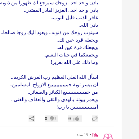
باذن واحد احد.. زوجك سيرجع لك طهورا من ذنوبه ك
باذن واحد احد.. العزيز القادر المقتدر..
غافر الذنب قابل التوب..
باذن الله..
سيتوب زوجك من ذنوبه.. ويعود اليك زوجا صالحا..
ويجعله قرة عين لك..
ويجعلك قرة عين له..
ويجمعكما في جنات النعيم..
وما ذلك على الله بعزيز!
اسأل الله العلي العظيم رب العرش الكريم..
ان ييسر توبة جمييييييييييع الازواج المسلمين..
من جمييييييييييييع الكبائر والصغائر..
ويعمر بيوتنا بالهدى والتقى والعفاف والغنى..
آمييييييييييييين يا رب!
إضافة رد جديد
مشاركة
0
0
إعجاب
عدم إعجاب
هلاا
•
19 سنة