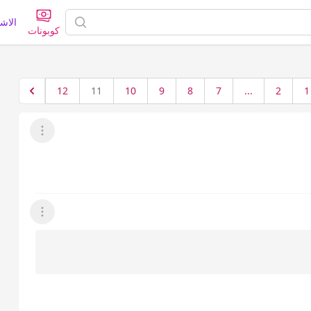
الاش
كوبونات
12
11
10
9
8
7
...
2
1
عرض القائمة
عرض القائمة