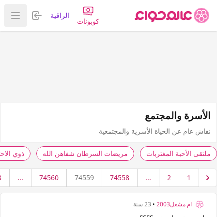
تسجيل الدخول
الراقية
عرض ا
كوبونات
الأسرة والمجتمع
نقاش عام عن الحياة الأسرية والمجتمعية
ملتقى الأحبة المغتربات
مريضات السرطان شفاهن الله
ذوي الاح
8
...
74560
74559
74558
...
2
1
ام مشعل2003
•
23 سنة