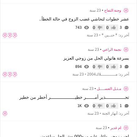
وجنة التفاح
•
23 سنة
عشر خطوات لتحاشي غضب الزوج في حالة الخطأ..
0
0
743
3
إعجاب
عدم إعجاب
آخر رد:
* حنــين *
•
23 سنة
نجمة الراعي
•
23 سنة
بسرعة هاتولي الحل من زوجي العزيز
0
0
894
3
إعجاب
عدم إعجاب
آخر رد:
مــــــــــــلاك2004
•
23 سنة
مـثـل العســــل
•
23 سنة
تحــــــــــــــــذير أمـــــــر خطيــــــــــــــــــــر أخطر من خطير
0
0
1K
1
إعجاب
عدم إعجاب
آخر رد:
أنهار الجنة
•
23 سنة
ام غدير
•
23 سنة
احب زوجى واغار عليه مره000 وش الحل ساعدونى