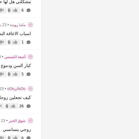
مشكلتي هل لها ح
0
6
إعجاب
عدم 
ماما رويدة
•
23 سنة
اسباب الاعاقة البد
0
1
إعجاب
عدم 
أشعة الشمس
•
23
كبار السن ودموع لا 
0
5
إعجاب
عدم 
oOoأثرoOo
•
23 سنة
كيف تجعلين زوجكِ 
0
26
إعجاب
عدم
شوق الخبر
•
23 سنة
زوجي ينسانسي
0
6