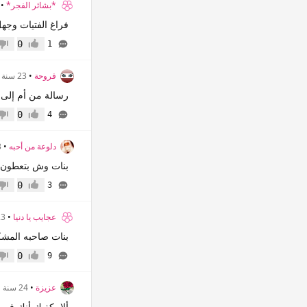
*بشائر الفجر*
•
فراغ الفتيات وجهل الأم
0
1
إعجاب
عدم 
فروحة
•
23 سنة
رسالة من أم إلى اب
0
4
إعجاب
عدم 
دلوعة من أحبه
•
23
بنات وش بتعطون 
0
3
إعجاب
عدم 
عجايب يا دنيا
•
23 س
بنات صاحبه المش
0
9
إعجاب
عدم 
عزيزة
•
24 سنة
ألا يكفيك أنك في