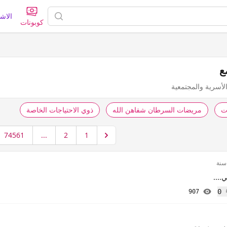
الاش
كوبونات
ع
لأسرية والمجتمعية
ت
مريضات السرطان شفاهن الله
ذوي الاحتياجات الخاصة
74561
...
2
1
....
0
907
إعجاب