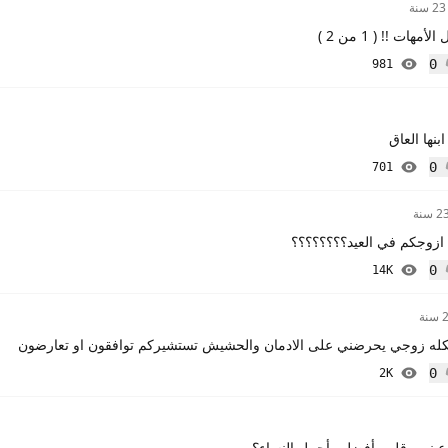
23 سنة
هات !! ( 1 من 2 )
0
981
إعجاب
نها العاق
0
701
إعجاب
 سنة
ازوجكم في العيد؟؟؟؟؟؟؟؟
0
14K
إعجاب
نة
كله زوجي يحرضني على الادمان والحشيش تستشيركم توافقون او تعارضون
0
2K
إعجاب
 عيني وقلبي أفضل وأجمل النساء؟