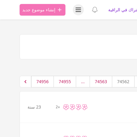
عرض قائمة المستخدم
عرض الإشعارات
تراك في الراقية
إنشاء موضوع جديد
74956
74955
...
74563
74562
23 سنة
+2