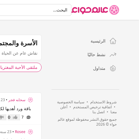
البحث
البحث…
الرئيسية
الأسرة والمجتم
نقاش عام عن الحياة ا
نشط حاليًا
ملتقى الأحبة المغتربا
متداول
سحابه فجر
•
23 سنة
شروط الاستخدام
•
سياسة الخصوصية
•
اتفاقية ترخيص المستخدم
•
أعلن
باقة ورد أهديها لكي
معنا
•
اتصل بنا
0
7
جميع حقوق النشر محفوظة لموقع عالم
إعجاب
عدم 
حواء © 2026
Rosee
•
23 سنة