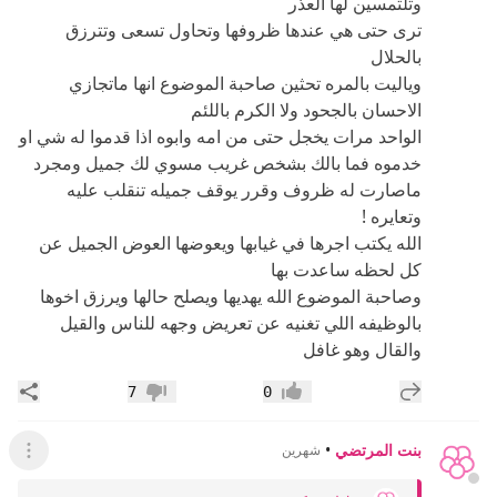
وتلتمسين لها العذر
ترى حتى هي عندها ظروفها وتحاول تسعى وتترزق
بالحلال
وياليت بالمره تحثين صاحبة الموضوع انها ماتجازي
الاحسان بالجحود ولا الكرم باللئم
الواحد مرات يخجل حتى من امه وابوه اذا قدموا له شي او
خدموه فما بالك بشخص غريب مسوي لك جميل ومجرد
ماصارت له ظروف وقرر يوقف جميله تنقلب عليه
وتعايره !
الله يكتب اجرها في غيابها ويعوضها العوض الجميل عن
كل لحظه ساعدت بها
وصاحبة الموضوع الله يهديها ويصلح حالها ويرزق اخوها
بالوظيفه اللي تغنيه عن تعريض وجهه للناس والقيل
والقال وهو غافل
إضافة رد جديد
مشار
7
0
إعجاب
عدم إعجاب
بنت المرتضي
•
شهرين
عرض ال