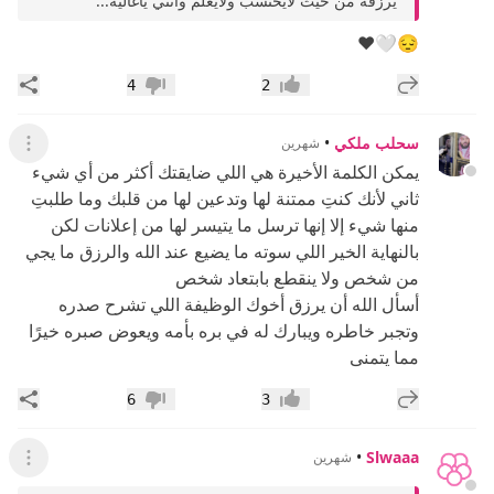
😔🤍❤️
إضافة رد جديد
مشار
4
2
إعجاب
عدم إعجاب
سحلب ملكي
•
شهرين
عرض ال
يمكن الكلمة الأخيرة هي اللي ضايقتك أكثر من أي شيء
ثاني لأنك كنتِ ممتنة لها وتدعين لها من قلبك وما طلبتِ
منها شيء إلا إنها ترسل ما يتيسر لها من إعلانات لكن
بالنهاية الخير اللي سوته ما يضيع عند الله والرزق ما يجي
من شخص ولا ينقطع بابتعاد شخص
أسأل الله أن يرزق أخوك الوظيفة اللي تشرح صدره
وتجبر خاطره ويبارك له في بره بأمه ويعوض صبره خيرًا
مما يتمنى
إضافة رد جديد
مشار
6
3
إعجاب
عدم إعجاب
•
Slwaaa
شهرين
عرض ال