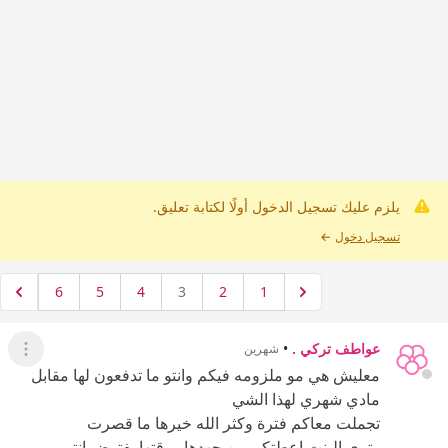
يلزم عليك تسجيل الدخول أولًا لكتابة تعليق.
تسجيل دخول
←
6
5
4
3
2
1
عواطف تركي .
•
شهرين
عرض ال
معليش هي مو ملزومه فيكم وانتو ما تدفعون لها مقابل
مادي شهري لهذا الشي
تجملت معاكم فترة وكثر الله خيرها ما قصرت
وترى البنت اعطتكم من جهدها ووقتها يفترض انتي