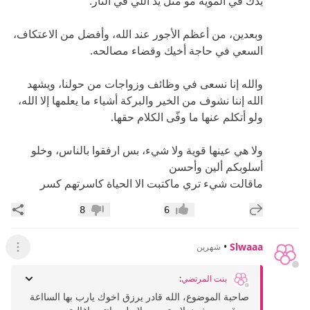
يدك في الموية مو مثل يد اللي في النار.
وبعدين، من أعظم الأجور عند الله، وأفضل من الاعتكاف،
السعي في حاجة أخيك وقضاء مصالحه.
والله إنا نسعى في وظائف وزواجات من حولنا، ويشهد
الله إننا نشوف من الخير والبركة أشياء ما يعلمها إلا الله،
ولو أتكلم عنها ما وفّى الكلام حقها.
ولا هي عينها قوية ولا شيء، بس ارفقوا بالناس، وخلو
أسلوبكم ألين وأحسن
ماقالت شيء تري ماكتبت الا الحياة كاسرتهم كسر
إضافة رد جديد
مشار
8
6
إعجاب
عدم إعجاب
•
Slwaaa
شهرين
عرض ال
بنت المرتضي
:
صاحبة الموضوع، الله قادر يرزق اخوك يارب بها السااعة
يرزقه من خيث لايحتسب ولايعلم وانتي ياغالية...