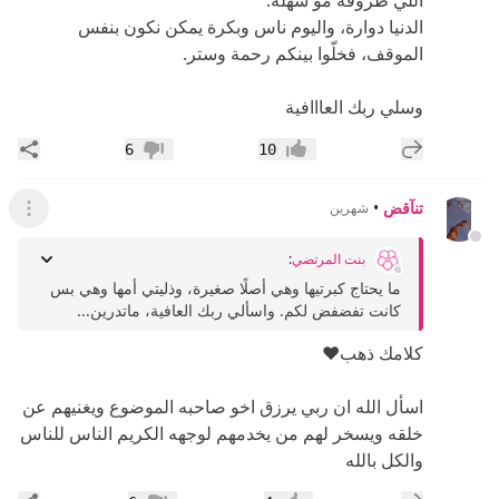
الدنيا دوارة، واليوم ناس وبكرة يمكن نكون بنفس
الموقف، فخلّوا بينكم رحمة وستر.
وسلي ربك العااافية
إضافة رد جديد
مشار
6
10
إعجاب
عدم إعجاب
تنآقض
•
شهرين
عرض ال
بنت المرتضي
:
ما يحتاج كبرتيها وهي أصلًا صغيرة، وذليتي أمها وهي بس
كانت تفضفض لكم. واسألي ربك العافية، ماتدرين...
كلامك ذهب❤️
اسأل الله ان ربي يرزق اخو صاحبه الموضوع ويغنيهم عن
خلقه ويسخر لهم من يخدمهم لوجهه الكريم الناس للناس
والكل بالله