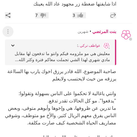
اذا شايفتها ضغطة زر مجهود عاد الله يعينك
إضافة رد جديد
مشار
7
3
إعجاب
عدم إعجاب
بنت المرتضي
•
شهرين
عرض ال
عواطف تركي .
:
معليش هي مو ملزومه فيكم وانتو ما تدفعون لها مقابل
مادي شهري لهذا الشي تجملت معاكم فترة وكثر الله...
صاحبة الموضوع، الله قادر يرزق اخوك يارب بها السااعة
يرزقه من خيث لايحتسب ولايعلم
وانتي ياغالية لا تحكموا على الناس بسهولة وتقولوا:
"يدفعوا". مو كل الحالات تقدر تدفع.
ما تدرين عن ظروفها، هي وإخوها وأبوهم متوفى، وبعض
الناس يفرق معهم الريال كثير. والأخ مو متوظف، وشوفي
مصاريف الحياة الشخصية كيف صارت مكلفة.