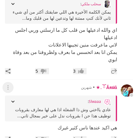
سحلب ملكي
:
يمكن الكلمة الأخيرة هي اللي ضايقتك أكثر من أي شيء
ثاني لأنك كنتِ ممتنة لها وتدعين لها من قلبك وما...
اي والله ادعيلها من قلب كل ما ارسلتي وربي اجلس
ادعيلها
لاني ماعرفت منين تجيبها الاعلانات
يمكن انا بعد اتحسس ما بعرف ولظروفنا من بعد وفاة
ابوي
إضافة رد جديد
مشار
5
3
إعجاب
عدم إعجاب
•
Ăяฝά ོ .★
شهرين
عرض ال
:
Slwaaa
عادي يااختي وش ذا الشغلة اذا هي لها معارف بقروبات
توظيف هذا حن ا بقروبات ندل على خير بمجال ثاني...
هي اكيد عندها ناس كثير غيرك