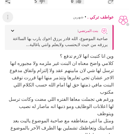
إضافة رد جديد
مشار
5
0
إعجاب
عدم إعجاب
عواطف تركي .
•
شهرين
عرض ال
بنت المرتضي
:
صاحبة الموضوع، الله قادر يرزق اخوك يارب بها السااعة
يرزقه من خيث لايحتسب ولايعلم وانتي ياغالية...
وين انا كتبت انها لازم تدفع ؟
كلامي واضح معناه ان البنت غير ملزمه ولا مجبوره انها
ترسل لها شي لان مابينهم عقد ولا إلتزام واتفاق مدفوع
الاجر عشان تجي تعايرها وتتذمر منها انها قررت توقف
البنت مافي ذمتها حق لها امام الله حسب الكلام اللي
مكتوب
ورغم هي تجملت معاها الفتره اللي مضت وكانت ترسل
لها اعلانات الوظايف ومو ذنبها انه ماصار له نصيب
ويتوظف
ومثل ما انتي متعاطفه مع صاحبة الموضوع ياليت بعد
انسانيتك وتعاطفك تشملين بها الطرف الآخر بالموضوع