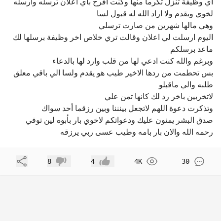
اي وظيفة تنزل تكرما منها وكنت افرح باي اعلان ترسله وارسله
لخوي ويقدم ولا اراد الله له قبول لسا
وهي مالها شهرين من صارت ترسلي
اليوم ارسلت لي اعلان وقالت تري خلاص اخر وظيفة برسلها لك
ماعد برسلكم
وبرغم والله كنت ادعي لها من قلب وارد لها بالدعاء
بس تحطمت من ردها الاخير طيب هو يقدم ولسا الي باقي معلق
طلبه والي ماقبلو
لاتخربين باخر رد لك كانها تمن علي
وتذكرت دعوة اللهم لاتجعل بينننا وبين رزقما أحد سواك
صدق البشر يمنون عليك ودعواتكم لاخوي بار بأبوه لين توفي
رحمه الله والان بار بامه وطيب عسى ربي يرزقه
مشاركة
8
4
4K
30
إعجاب
عدم إعجاب