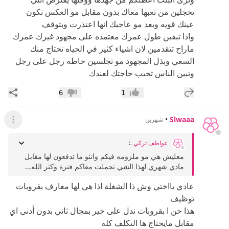
تخجلين من تعبها معاك بدون مقابل مو العكس تكون
عينك قويه وبعد مو عاجبك انها اعتذرت وبتوقف
واذا تبقين طول عمرك معتمده على مجهود غيرك عمرك
ماراح تتقدمين لان اشياء كثير في الحياه تحتاج منك
السعي وبذل المجهود مو تجلسين حاطه رجل على رجل
وتبين الناس تجيب حاجتك لعندك
إضافة رد جديد
مشار
6
1
إعجاب
عدم إعجاب
•
Slwaaa
شهرين
عرض ال
عواطف تركي .
:
معليش هي مو ملزومه فيكم وانتو ما تدفعون لها مقابل
مادي شهري لهذا الشي تجملت معاكم فترة وكثر الله...
عادي يااختي وش ذا الشغلة اذا هي لها معارف بقروبات
توظيف
هذا حن ا بقروبات ندل على خير بمجال ثاني بدون أدنى اي
مقابل مايحتاج ها التكلف كله