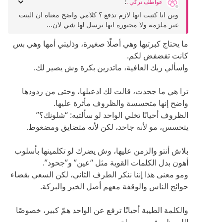
عواطف تركي .
:
وين انا كتبت انها لازم تدفع ؟ كلامي واضح معناه ان البنت
غير ملزمه ولا مجبوره انها ترسل لها شي لان...
ما يحتاج كبرتيها وهي أصلًا صغيرة، وذليتي أمها وهي بس
كانت تفضفض لكم.
واسألي ربك العافية، ماتدرين بكرة وش يصير لك.
ترا هي ما جحدت، قالت لك ادعيلها، وحتى من ردودها
واضح إنها متحسسة والظروف مأثرة عليها.
الظروف أحيانًا تخلي الواحد لو سألتيه: “شلونك؟”
يتحسس، مو لأنه جاحد، لكن لأنه متضايق ومضغوط.
بلاش أنتو والزمن عليها، وش يضرك لو تكلمينها بأسلوب
أهون بدل الكلمات القوية مثل “عين” و”جحود”.
ومو معنى هذا إننا ننكر الطرف الثاني، لكن السعي بقضاء
حوائج الناس والوقفة معهم أصل الخير والبركة.
والكلمة الطيبة أحيانًا ترفع عن الواحد همّ كبير، خصوصًا
اللي ظروفه مو سهلة.