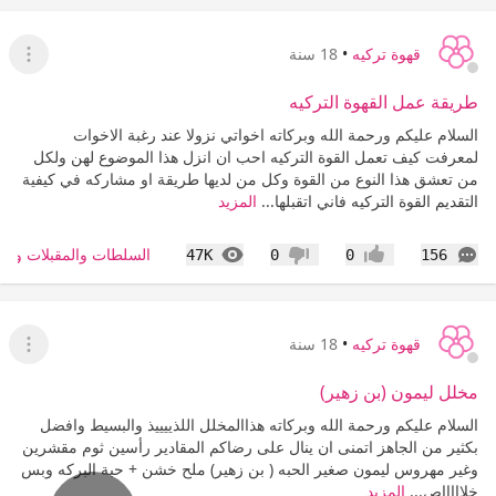
قهوة تركيه
•
18 سنة
عرض ا
طريقة عمل القهوة التركيه
السلام عليكم ورحمة الله وبركاته اخواتي نزولا عند رغبة الاخوات
لمعرفت كيف تعمل القوة التركيه احب ان انزل هذا الموضوع لهن ولكل
من تعشق هذا النوع من القوة وكل من لديها طريقة او مشاركه في كيفية
التقديم القوة التركيه فاني اتقبلها...
المزيد
التعليقات
المشاهدات
السلطات والمقبلات وال
47K
0
0
156
إعجاب
عدم إعجاب
قهوة تركيه
•
18 سنة
عرض ا
مخلل ليمون (بن زهير)
السلام عليكم ورحمة الله وبركاته هذاالمخلل اللذييييذ والبسيط وافضل
بكثير من الجاهز اتمنى ان ينال على رضاكم المقادير رأسين ثوم مقشرين
وغير مهروس ليمون صغير الحبه ( بن زهير) ملح خشن + حبة البركه وبس
خلاااااص...
المزيد