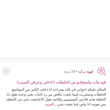
قهوة تركيه
•
20 سنة
عرض ا
فيه بنات ماستفادو من الخلطات ( ادخلي وعرفي السبب)
السلام عليكم اخواتي في الله بصراحه انا دخلت الكثير من المواضيع
الخلطات وستغربت لمما شفت تناقض بين رد البنات يعني وحده تقول انا
الخلطه هذي فادتني كثيييييييييير والثانيه تقول لااماشفت شي من الخلطه
بس نعومه انا بياض فما شفت شي...
المزيد