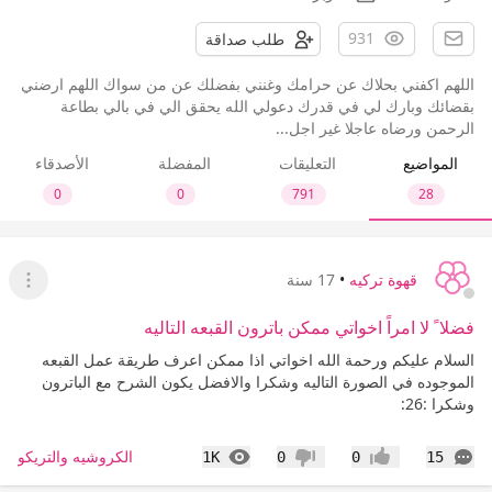
931
طلب صداقة
اللهم اكفني بحلاك عن حرامك وغنني بفضلك عن من سواك اللهم ارضني
بقضائك وبارك لي في قدرك دعولي الله يحقق الي في بالي بطاعة
الرحمن ورضاه عاجلا غير اجل...
المواضيع
التعليقات
المفضلة
الأصدقاء
0
0
791
28
قهوة تركيه
•
17 سنة
عرض ا
فضلا ً لا امراً اخواتي ممكن باترون القبعه التاليه
السلام عليكم ورحمة الله اخواتي اذا ممكن اعرف طريقة عمل القبعه
الموجوده في الصورة التاليه وشكرا والافضل يكون الشرح مع الباترون
وشكرا :26:
التعليقات
المشاهدات
الكروشيه والتريكو
1K
0
0
15
إعجاب
عدم إعجاب