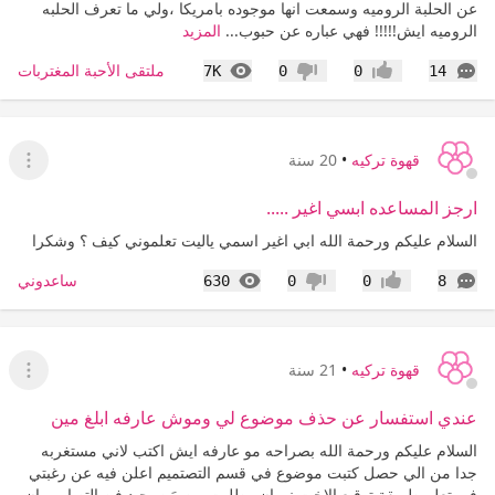
عن الحلبة الروميه وسمعت انها موجوده بامريكا ،ولي ما تعرف الحلبه
الروميه ايش!!!!! فهي عباره عن حبوب...
المزيد
التعليقات
المشاهدات
ملتقى الأحبة المغتربات
7K
0
0
14
إعجاب
عدم إعجاب
قهوة تركيه
•
20 سنة
عرض ا
ارجز المساعده ابسي اغير .....
السلام عليكم ورحمة الله ابي اغير اسمي ياليت تعلموني كيف ؟ وشكرا
التعليقات
المشاهدات
ساعدوني
630
0
0
8
إعجاب
عدم إعجاب
قهوة تركيه
•
21 سنة
عرض ا
عندي استفسار عن حذف موضوع لي وموش عارفه ابلغ مين
السلام عليكم ورحمة الله بصراحه مو عارفه ايش اكتب لاني مستغربه
جدا من الي حصل كتبت موضوع في قسم التصتميم اعلن فيه عن رغبتي
في تعلم طريقة توقيع الاخت نوران وطلبت مِن مَن يجيد فن التصاميم ان