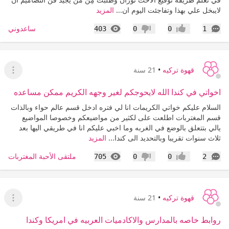
لايبخل علي بهذا وتفاجئت اليوم ان...
المزيد
التعليقات
المشاهدات
ساعدوني
403
0
0
1
إعجاب
عدم إعجاب
قهوة تركيه
•
21 سنة
عرض ا
اخواتي في كندا الله لايحوجكم لغير وجهه الكريم ممكن مساعده
السلام عليكم خواتي الكريمات انا لي فتره ادخل قسم عالم حواء وبالذات
قسم المغتربات اطلعت على لكثير من مواضيعكم وخصوصا المواضيع
يالي بتتعلق بالوضع في الغربه وما اخبي عليكم انا في طريقي اليها بعد
ثلاث سنوات تقريبا وبالتحديد الى كندا...
المزيد
التعليقات
المشاهدات
ملتقى الأحبة المغتربات
705
0
0
2
إعجاب
عدم إعجاب
قهوة تركيه
•
21 سنة
عرض القا
روابط خاصه بالمدارس والاكادميات العربيه في امريكا وكندا