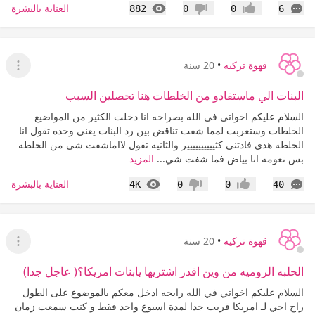
التعليقات
المشاهدات
العناية بالبشرة
882
0
0
6
إعجاب
عدم إعجاب
قهوة تركيه
•
20 سنة
عرض ا
البنات الي ماستفادو من الخلطات هنا تحصلين السبب
السلام عليكم اخواتي في الله بصراحه انا دخلت الكثير من المواضيع
الخلطات وستغربت لمما شفت تناقض بين رد البنات يعني وحده تقول انا
الخلطه هذي فادتني كثيييييييييير والثانيه تقول لااماشفت شي من الخلطه
بس نعومه انا بياض فما شفت شي...
المزيد
التعليقات
المشاهدات
العناية بالبشرة
4K
0
0
40
إعجاب
عدم إعجاب
قهوة تركيه
•
20 سنة
عرض ا
الحلبه الروميه من وين اقدر اشتريها يابنات امريكا؟( عاجل جدا)
السلام عليكم اخواتي في الله رايحه ادخل معكم بالموضوع على الطول
راح اجي لـ امريكا قريب جدا لمدة اسبوع واحد فقط و كنت سمعت زمان