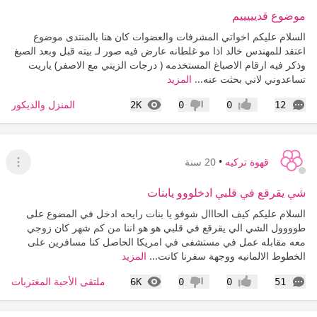
موضوع قديييييم
السلام عليكم اخواتي المشرفات والعضوات كان هنا بالمنتدى موضوع
اعتقد للمهندس خالد اذا مو غلطانه عارض فيه صور لـ بيته قبل وبعد الصبغ
وذكر فيه ارقام الاصباغ المستخدمه ( درجات الزيتي مع الاصفر) ياريت
تساعدوني لاني بحثت عنه...
المزيد
التعليقات
المشاهدات
المنزل والديكور
2K
0
0
12
إعجاب
عدم إعجاب
قهوة تركيه
•
20 سنة
عرض ا
شي يقرقع في قلبي ادخلووو يابنات
السلام عليكم كيف الحااال شوفو يا بنات رايحه ادخل في المضوع على
طوووول الشي الي يقرقع في قلبي هو هو اننا من كم شهر كان زوجي
معه مقابله عمل في مستشفى في امريكا الحاصل كنا مسافرين على
الخطوط الالمانيه ووجهة سفرنا كانت...
المزيد
التعليقات
المشاهدات
ملتقى الأحبة المغتربات
6K
0
0
51
إعجاب
عدم إعجاب