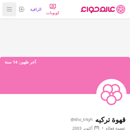
تسجيل الدخول
الراقية
عرض ا
كوبونات
آخر ظهور:
14 سنة
قهوة تركيه
@kho_trkyh
عضوة فعالة
•
أكتوبر 2003