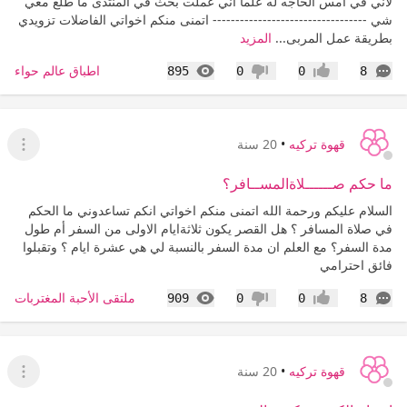
لاني في امس الحاجه له علما اني عملت بحث في المنتدى ما طلع معي
شي ---------------------------------- اتمنى منكم اخواتي الفاضلات تزويدي
بطريقة عمل المربى...
المزيد
التعليقات
المشاهدات
اطباق عالم حواء
895
0
0
8
إعجاب
عدم إعجاب
قهوة تركيه
•
20 سنة
عرض ا
ما حكم صــــــلاةالمســافر؟
السلام عليكم ورحمة الله اتمنى منكم اخواتي انكم تساعدوني ما الحكم
في صلاة المسافر ؟ هل القصر يكون ثلاثةايام الاولى من السفر أم طول
مدة السفر؟ مع العلم ان مدة السفر بالنسبة لي هي عشرة ايام ؟ وتقبلوا
فائق احترامي
التعليقات
المشاهدات
ملتقى الأحبة المغتربات
909
0
0
8
إعجاب
عدم إعجاب
قهوة تركيه
•
20 سنة
عرض ا