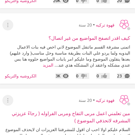
التعليقات
المشاهدات
الكروشيه والتريكو
20K
0
0
20
إعجاب
عدم إعجاب
قهوة تركيه
•
20 سنة
عرض ا
كيف اقدر اتصفح المواضيع من غير اتصال؟
اتمنى مشرفة القسم ماتنقل الموضوع لاني اخص فيه بنات الاعمال
اليدويه ولما يردو علي البنات بطريقة مناسبة وحل مناسب( وارد عليهم)
بعدها ينقلون الموضوع وما عليكم امر يابنات المواضيع حلووه هنا بس
عندي مشكله واعتقد ان المشكله هذي عند...
المزيد
التعليقات
المشاهدات
الكروشيه والتريكو
3K
0
0
23
إعجاب
عدم إعجاب
قهوة تركيه
•
20 سنة
عرض ا
مين تعلمني اعمل مربى التفاح ومربى الفراوله ( رجاءً عزيزتي
المشرفه لاتحذفي الموضوع )
السلام عليكم اولا احب ان اقول للمشرفتنا العزيزات ان لايحذف الموضوع