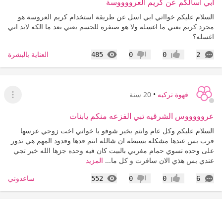
ابي اسالكم عن كريم العرووووسة
السلام عليكم خوااتي ابي اسل عن طريقة استخدام كريم العروسة هو
مجرد كريم يعني ما اغسله ولا هو صنفرة للجسم يعني بعد ما الكه لابد اني
اغسله؟
التعليقات
المشاهدات
العناية بالبشرة
485
0
0
2
إعجاب
عدم إعجاب
قهوة تركيه
•
20 سنة
عرض ا
عروووووس الشرقيه تبي الفزعه منكم يابنات
السلام عليكم وكل عام وانتم بخير شوفو يا خواتي اخت زوجي عرسها
قرب بس عندها مشكله بسيطه ان شالله انتم قدها وقدود المهم هي تدور
على وحده تسوي حمام مغربي بالبيت كان فيه وحده جزها الله خير تجي
عندي بس هذي الان سافرت و كل ما...
المزيد
التعليقات
المشاهدات
ساعدوني
552
0
0
6
إعجاب
عدم إعجاب