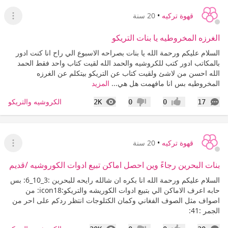
قهوة تركيه
•
20 سنة
عرض ا
الغرزه المخروطيه يا بنات التريكو
السلام عليكم ورحمة الله يا بنات بصراحه الاسبوع الي راح انا كنت ادور
بالمكاتب ادور كتب للكروشيه والحمد الله لقيت كتاب واحد فقط الحمد
الله احسن من لاشئ ولقيت كتاب عن التريكو بيتكلم عن الغرزه
المخروطيه بس انا مافهمت هل هي...
المزيد
التعليقات
المشاهدات
الكروشيه والتريكو
2K
0
0
17
إعجاب
عدم إعجاب
قهوة تركيه
•
20 سنة
عرض ا
بنات البحرين رجاءً وين احصل اماكن تبيع ادوات الكوروشيه /قديم
السلام عليكم ورحمة الله انا بكره ان شالله رايحه للبحرين :3_10_6: بس
حابه اعرف الاماكن الي بتبيع ادوات الكوريشه والتريكو:icon18: من
اصواف مثل الصوف الفغاني وكمان الكتلوجات انتظر ردكم على احر من
الجمر :41: