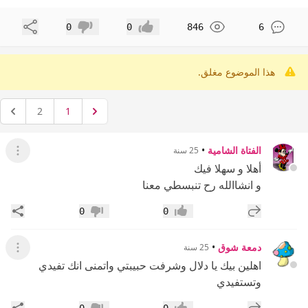
مشاركة
0
0
846
6
إعجاب
عدم إعجاب
هذا الموضوع مغلق.
2
1
الفتاة الشامية
•
25 سنة
عرض ال
أهلا و سهلا فيك
و انشاالله رح تنبسطي معنا
إضافة رد جديد
مشار
0
0
إعجاب
عدم إعجاب
دمعة شوق
•
25 سنة
عرض ال
اهلين بيك يا دلال وشرفت حبيبتي واتمنى انك تفيدي
وتستفيدي
إضافة رد جديد
مشار