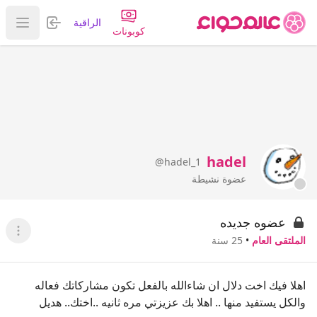
تسجيل الدخول
الراقية
عرض ا
كوبونات
hadel
@hadel_1
عضوة نشيطة
عضوه جديده
عرض ا
الملتقى العام
•
25 سنة
اهلا فيك اخت دلال ان شاءالله بالفعل تكون مشاركاتك فعاله
والكل يستفيد منها .. اهلا بك عزيزتي مره ثانيه ..اختك.. هديل