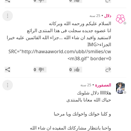
0
0
إعجاب
عدم إعجاب
دلال
•
25 سنة
عرض ال
السلام عليكم ورحمه الله وبركاته
انا عضوه جديده سجلت فى هذا المنتدى الرائع
لاستفيد وافيد ان شاء الله ...جزاء الله القائمين عليه خيرا
الجزاء<IMG
SRC="http://hawaaworld.com/ubb//smilies/cw
m38.gif" border=0>
إضافة رد جديد
مشار
0
0
إعجاب
عدم إعجاب
العصفورة
•
25 سنة
عرض ال
هلاااااا دلال شلونك
حياك الله معانا بالمنتدى
و كلنا خواتك واخوانك ويا مرحبا
واحنا بانتظار مشاركاتك المفيده ان شاء الله